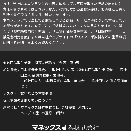
ます。当社は本コンテンツの内容に依拠してお客様が取った行動の結果に対し
責任を負うものではございません。投資にかかる最終決定は、お客様ご自身の
判断と責任でなさるようお願いいたします。
本コンテンツでは当社でお取扱している商品・サービス等について言及してい
る部分があります。商品ごとに手数料等およびリスクは異なりますので、詳し
くは「契約締結前交付書面」、「上場有価証券等書面」、「目論見書」、「目
論見書補完書面」または当社ウェブサイトの「
リスク・手数料などの重要事項
に関する説明
」をよくお読みください。
金融商品取引業者 関東財務局長（金商）第165号
日本証券業協会、一般社団法人 第二種金融商品取引業協会、一般社
団法人 金融先物取引業協会、
一般社団法人 日本暗号資産等取引業協会、一般社団法人 資産運用業
協会
リスク・手数料などの重要事項
個人情報のお取り扱いについて
マネックス証券株式会社
会社概要
お問合せ
ヘルプ（通知の登録・解除）