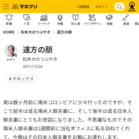
口座開設
ログイン
新着
人気
マーケット
特集
初心者
ライフデザイン
連載
著者
商
HOME
松本大のつぶやき
遠方の朋
遠方の朋
松本大のつぶやき
松本 大
2011/12/26
マネックス
実は数ヶ月前に南米コロンビアに少々行ったのですが、そ
こで前半は或る南米人御夫妻に、そして後半は或る日本人
御夫妻にとてもお世話になりました。不思議なものでその
南米人御夫妻は2週間前に当社オフィスに私を訪ねてくれ
て、今晩はその日本人御夫妻をお鮨にお連れします。