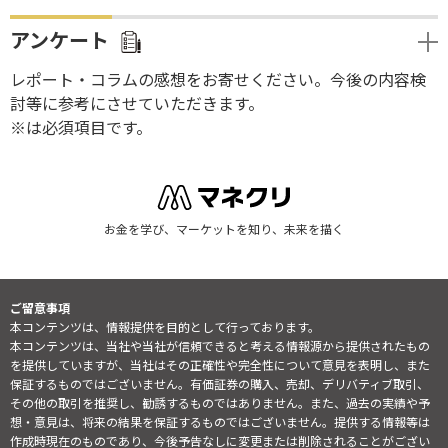
アンケート
レポート・コラムの感想をお寄せください。今後の内容検
討等に参考にさせていただきます。
※は必須項目です。
お金を学び、マーケットを知り、未来を描く
ご留意事項
本コンテンツは、情報提供を目的として行っております。
本コンテンツは、当社や当社が信頼できると考える情報源から提供されたもの
を提供していますが、当社はその正確性や完全性について意見を表明し、また
保証するものではございません。有価証券の購入、売却、デリバティブ取引、
その他の取引を推奨し、勧誘するものではありません。また、過去の実績や予
想・意見は、将来の結果を保証するものではございません。提供する情報等は
作成時現在のものであり、今後予告なしに変更または削除されることがござい