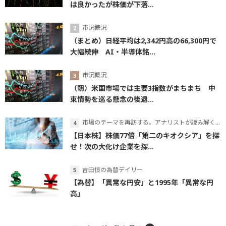
は良かったが株価が下落...
市況概況
（まとめ）日経平均は2,342円高の66,300円で
大幅続伸 AI・半導体銘...
市況概況
（朝）米国市場では主要3指数がまちまち 中
東情勢を巡る懸念の後退...
市場のテーマを再訪する。アナリストが読み解くテーマの本質
【日本株】株価77倍「第二のキオクシア」を探
せ！次の大化け企業を探...
吉田恒の為替デイリー
【為替】「異常な円安」と1995年「異常な円
高」