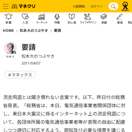
口座開設
ログイン
新着
人気
マーケット
特集
初心者
ライフデザイン
連載
著者
商
HOME
松本大のつぶやき
要請
要請
松本大のつぶやき
松本 大
2011/04/07
マネックス
流言飛語とは聞き慣れない言葉です。以下、昨日付の総務
省発表。「総務省は、本日、電気通信事業者関係団体に対
し、東日本大震災に係るインターネット上の流言飛語につ
いて、各団体所属の電気通信事業者等が表現の自由に配慮
しつつ適切に対応するよう、周知及び必要な措置を講じる