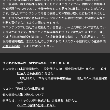
想・意見は、将来の結果を保証するものではございません。提供する情報等は
作成時現在のものであり、今後予告なしに変更または削除されることがござい
ます。当社は本コンテンツの内容に依拠してお客様が取った行動の結果に対し
責任を負うものではございません。投資にかかる最終決定は、お客様ご自身の
判断と責任でなさるようお願いいたします。
本コンテンツでは当社でお取扱している商品・サービス等について言及してい
る部分があります。商品ごとに手数料等およびリスクは異なりますので、詳し
くは「契約締結前交付書面」、「上場有価証券等書面」、「目論見書」、「目
論見書補完書面」または当社ウェブサイトの「
リスク・手数料などの重要事項
に関する説明
」をよくお読みください。
金融商品取引業者 関東財務局長（金商）第165号
日本証券業協会、一般社団法人 第二種金融商品取引業協会、一般社
団法人 金融先物取引業協会、
一般社団法人 日本暗号資産等取引業協会、一般社団法人 資産運用業
協会
リスク・手数料などの重要事項
個人情報のお取り扱いについて
マネックス証券株式会社
会社概要
お問合せ
ヘルプ（通知の登録・解除）