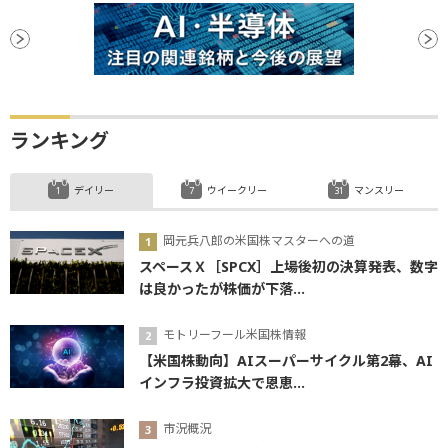
ランキング
デイリー
ウイークリー
マンスリー
岡元兵八郎の米国株マスターへの道
スペースＸ［SPCX］上場後初の決算発表、数字
は良かったが株価が下落...
モトリーフール米国株情報
【米国株動向】AIスーパーサイクル第2幕、AI
インフラ投資拡大で恩恵...
市況概況