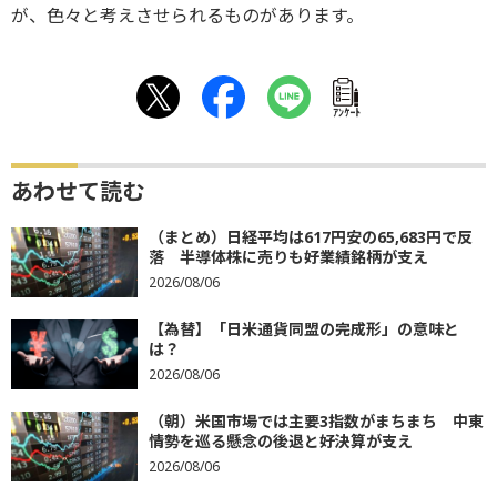
が、色々と考えさせられるものがあります。
ｱﾝｹｰﾄ
あわせて読む
（まとめ）日経平均は617円安の65,683円で反
落 半導体株に売りも好業績銘柄が支え
2026/08/06
【為替】「日米通貨同盟の完成形」の意味と
は？
2026/08/06
（朝）米国市場では主要3指数がまちまち 中東
情勢を巡る懸念の後退と好決算が支え
2026/08/06