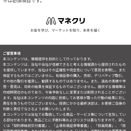
※は必須項目です。
お金を学び、マーケットを知り、未来を描く
ご留意事項
本コンテンツは、情報提供を目的として行っております。
本コンテンツは、当社や当社が信頼できると考える情報源から提供されたもの
を提供していますが、当社はその正確性や完全性について意見を表明し、また
保証するものではございません。有価証券の購入、売却、デリバティブ取引、
その他の取引を推奨し、勧誘するものではありません。また、過去の実績や予
想・意見は、将来の結果を保証するものではございません。提供する情報等は
作成時現在のものであり、今後予告なしに変更または削除されることがござい
ます。当社は本コンテンツの内容に依拠してお客様が取った行動の結果に対し
責任を負うものではございません。投資にかかる最終決定は、お客様ご自身の
判断と責任でなさるようお願いいたします。
本コンテンツでは当社でお取扱している商品・サービス等について言及してい
る部分があります。商品ごとに手数料等およびリスクは異なりますので、詳し
くは「契約締結前交付書面」、「上場有価証券等書面」、「目論見書」、「目