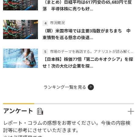
（まとめ）日経平均は617円安の65,683円で反
落 半導体株に売りも好...
市況概況
（朝）米国市場では主要3指数がまちまち 中
東情勢を巡る懸念の後退...
市場のテーマを再訪する。アナリストが読み解くテーマの本質
【日本株】株価77倍「第二のキオクシア」を探
せ！次の大化け企業を探...
ランキング一覧を見る
アンケート
レポート・コラムの感想をお寄せください。今後の内容検
討等に参考にさせていただきます。