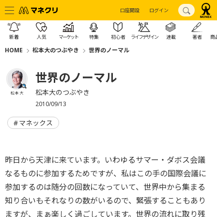
口座開設
ログイン
新着
人気
マーケット
特集
初心者
ライフデザイン
連載
著者
商
HOME
松本大のつぶやき
世界のノーマル
世界のノーマル
松本大のつぶやき
松本 大
2010/09/13
マネックス
昨日から天津に来ています。いわゆるサマー・ダボス会議
なるものに参加するためですが、私はこの手の国際会議に
参加するのは随分の回数になっていて、世界中から集まる
知り合いもそれなりの数がいるので、緊張することもあり
ますが、まぁ楽しく過ごしています。世界の流れに取り残