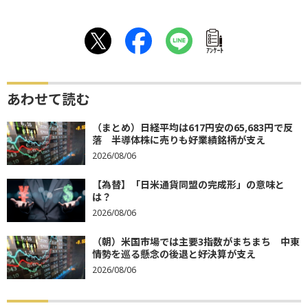
ｱﾝｹｰﾄ
あわせて読む
（まとめ）日経平均は617円安の65,683円で反
落 半導体株に売りも好業績銘柄が支え
2026/08/06
【為替】「日米通貨同盟の完成形」の意味と
は？
2026/08/06
（朝）米国市場では主要3指数がまちまち 中東
情勢を巡る懸念の後退と好決算が支え
2026/08/06