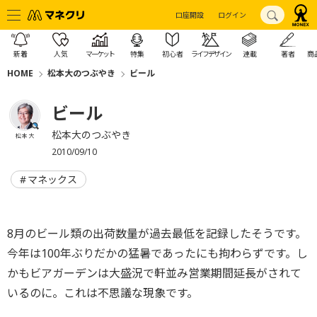
口座開設
ログイン
新着
人気
マーケット
特集
初心者
ライフデザイン
連載
著者
商
HOME
松本大のつぶやき
ビール
ビール
松本大のつぶやき
松本 大
2010/09/10
マネックス
8月のビール類の出荷数量が過去最低を記録したそうです。
今年は100年ぶりだかの猛暑であったにも拘わらずです。し
かもビアガーデンは大盛況で軒並み営業期間延長がされて
いるのに。これは不思議な現象です。