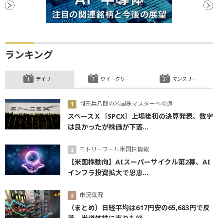
ランキング
デイリー
ウイークリー
マンスリー
岡元兵八郎の米国株マスターへの道
スペースＸ［SPCX］上場後初の決算発表、数字
は良かったが株価が下落...
モトリーフール米国株情報
【米国株動向】AIスーパーサイクル第2幕、AI
インフラ投資拡大で恩恵...
市況概況
（まとめ）日経平均は617円安の65,683円で反