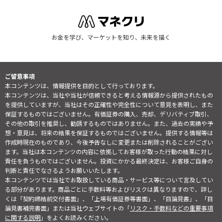
お金を学び、マーケットを知り、未来を描く
ご留意事項
本コンテンツは、情報提供を目的として行っております。
本コンテンツは、当社や当社が信頼できると考える情報源から提供されたもの
を提供していますが、当社はその正確性や完全性について意見を表明し、また
保証するものではございません。有価証券の購入、売却、デリバティブ取引、
その他の取引を推奨し、勧誘するものではありません。また、過去の実績や予
想・意見は、将来の結果を保証するものではございません。提供する情報等は
作成時現在のものであり、今後予告なしに変更または削除されることがござい
ます。当社は本コンテンツの内容に依拠してお客様が取った行動の結果に対し
責任を負うものではございません。投資にかかる最終決定は、お客様ご自身の
判断と責任でなさるようお願いいたします。
本コンテンツでは当社でお取扱している商品・サービス等について言及してい
る部分があります。商品ごとに手数料等およびリスクは異なりますので、詳し
くは「契約締結前交付書面」、「上場有価証券等書面」、「目論見書」、「目
論見書補完書面」または当社ウェブサイトの「
リスク・手数料などの重要事項
に関する説明
」をよくお読みください。