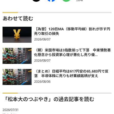
ｱﾝｹｰﾄ
あわせて読む
【為替】120日MA（移動平均線）割れが示す円
売り取引の損失
2026/08/07
（朝）米国市場は3指数揃って下落 中東情勢悪
化懸念から投資家心理が悪化し売り優...
2026/08/07
（まとめ）日経平均は617円安の65,683円で反
落 半導体株に売りも好業績銘柄が支え
2026/08/06
「松本大のつぶやき」の過去記事を読む
2026/07/31