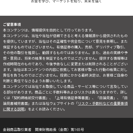
お金を学び、マーケットを知り、未来を描く
ご留意事項
本コンテンツは、情報提供を目的として行っております。
本コンテンツは、当社や当社が信頼できると考える情報源から提供されたもの
を提供していますが、当社はその正確性や完全性について意見を表明し、また
保証するものではございません。有価証券の購入、売却、デリバティブ取引、
その他の取引を推奨し、勧誘するものではありません。また、過去の実績や予
想・意見は、将来の結果を保証するものではございません。提供する情報等は
作成時現在のものであり、今後予告なしに変更または削除されることがござい
ます。当社は本コンテンツの内容に依拠してお客様が取った行動の結果に対し
責任を負うものではございません。投資にかかる最終決定は、お客様ご自身の
判断と責任でなさるようお願いいたします。
本コンテンツでは当社でお取扱している商品・サービス等について言及してい
る部分があります。商品ごとに手数料等およびリスクは異なりますので、詳し
くは「契約締結前交付書面」、「上場有価証券等書面」、「目論見書」、「目
論見書補完書面」または当社ウェブサイトの「
リスク・手数料などの重要事項
に関する説明
」をよくお読みください。
金融商品取引業者 関東財務局長（金商）第165号