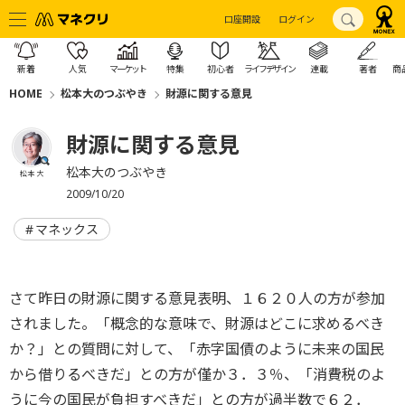
口座開設
ログイン
新着
人気
マーケット
特集
初心者
ライフデザイン
連載
著者
商
HOME
松本大のつぶやき
財源に関する意見
財源に関する意見
松本大のつぶやき
松本 大
2009/10/20
マネックス
さて昨日の財源に関する意見表明、１６２０人の方が参加
されました。「概念的な意味で、財源はどこに求めるべき
か？」との質問に対して、「赤字国債のように未来の国民
から借りるべきだ」との方が僅か３．３％、「消費税のよ
うに今の国民が負担すべきだ」との方が過半数で６２．