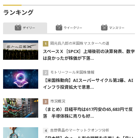
ランキング
デイリー
ウイークリー
マンスリー
岡元兵八郎の米国株マスターへの道
スペースＸ［SPCX］上場後初の決算発表、数字
は良かったが株価が下落...
モトリーフール米国株情報
【米国株動向】AIスーパーサイクル第2幕、AI
インフラ投資拡大で恩恵...
市況概況
（まとめ）日経平均は617円安の65,683円で反
落 半導体株に売りも好...
吉野貴晶のマーケットクオンツ分析