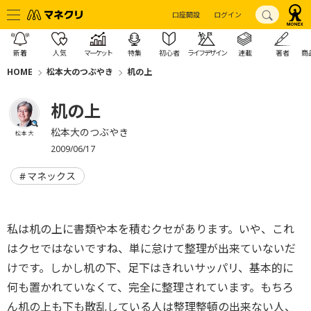
口座開設
ログイン
新着
人気
マーケット
特集
初心者
ライフデザイン
連載
著者
商
HOME
松本大のつぶやき
机の上
机の上
松本大のつぶやき
松本 大
2009/06/17
マネックス
私は机の上に書類や本を積むクセがあります。いや、これ
はクセではないですね、単に怠けて整理が出来ていないだ
けです。しかし机の下、足下はきれいサッパリ、基本的に
何も置かれていなくて、完全に整理されています。もちろ
ん机の上も下も散乱している人は整理整頓の出来ない人、