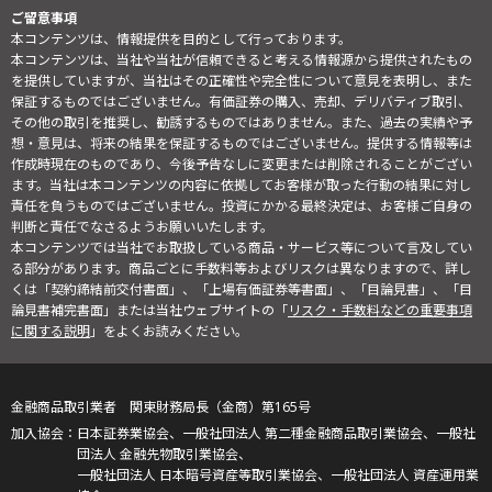
ご留意事項
本コンテンツは、情報提供を目的として行っております。
本コンテンツは、当社や当社が信頼できると考える情報源から提供されたもの
を提供していますが、当社はその正確性や完全性について意見を表明し、また
保証するものではございません。有価証券の購入、売却、デリバティブ取引、
その他の取引を推奨し、勧誘するものではありません。また、過去の実績や予
想・意見は、将来の結果を保証するものではございません。提供する情報等は
作成時現在のものであり、今後予告なしに変更または削除されることがござい
ます。当社は本コンテンツの内容に依拠してお客様が取った行動の結果に対し
責任を負うものではございません。投資にかかる最終決定は、お客様ご自身の
判断と責任でなさるようお願いいたします。
本コンテンツでは当社でお取扱している商品・サービス等について言及してい
る部分があります。商品ごとに手数料等およびリスクは異なりますので、詳し
くは「契約締結前交付書面」、「上場有価証券等書面」、「目論見書」、「目
論見書補完書面」または当社ウェブサイトの「
リスク・手数料などの重要事項
に関する説明
」をよくお読みください。
金融商品取引業者 関東財務局長（金商）第165号
日本証券業協会、一般社団法人 第二種金融商品取引業協会、一般社
団法人 金融先物取引業協会、
一般社団法人 日本暗号資産等取引業協会、一般社団法人 資産運用業