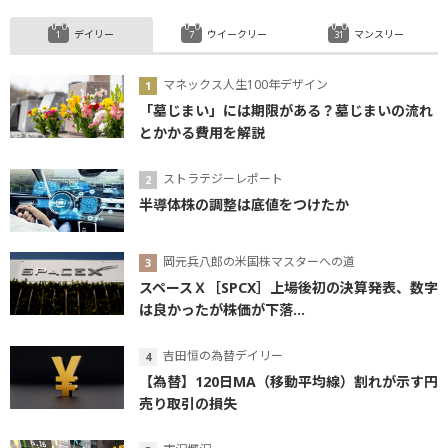
デイリー
ウイークリー
マンスリー
マネックス人生100年デザイン
「墓じまい」には期限がある？墓じまいの流れ
とかかる費用を解説
ストラテジーレポート
半導体株の調整は底値をつけたか
岡元兵八郎の米国株マスターへの道
スペースＸ［SPCX］上場後初の決算発表、数字
は良かったが株価が下落...
吉田恒の為替デイリー
【為替】120日MA（移動平均線）割れが示す円
売り取引の損失