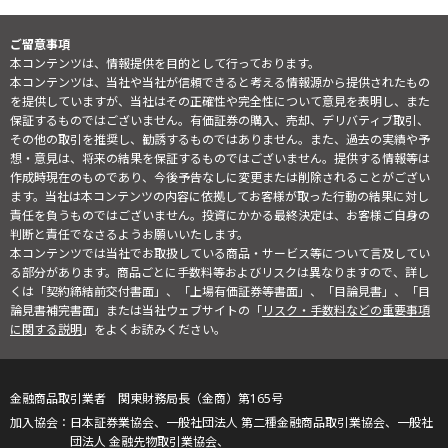
ご留意事項
本コンテンツは、情報提供を目的として行っております。
本コンテンツは、当社や当社が信頼できると考える情報源から提供されたもの
を提供していますが、当社はその正確性や完全性について意見を表明し、また
保証するものではございません。有価証券の購入、売却、デリバティブ取引、
その他の取引を推奨し、勧誘するものではありません。また、過去の実績や予
想・意見は、将来の結果を保証するものではございません。提供する情報等は
作成時現在のものであり、今後予告なしに変更または削除されることがござい
ます。当社は本コンテンツの内容に依拠してお客様が取った行動の結果に対し
責任を負うものではございません。投資にかかる最終決定は、お客様ご自身の
判断と責任でなさるようお願いいたします。
本コンテンツでは当社でお取扱している商品・サービス等について言及してい
る部分があります。商品ごとに手数料等およびリスクは異なりますので、詳し
くは「契約締結前交付書面」、「上場有価証券等書面」、「目論見書」、「目
論見書補完書面」または当社ウェブサイトの「
リスク・手数料などの重要事項
に関する説明
」をよくお読みください。
金融商品取引業者 関東財務局長（金商）第165号
日本証券業協会、一般社団法人 第二種金融商品取引業協会、一般社
団法人 金融先物取引業協会、