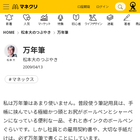
口座開設
ログイン
新着
人気
マーケット
特集
初心者
ライフデザイン
連載
著者
商
HOME
松本大のつぶやき
万年筆
万年筆
松本大のつぶやき
松本 大
2009/04/13
マネックス
私は万年筆はあまり使いません。普段使う筆記用具は、手
帳に挟んでいる極細かつ頭とお尻がボールペンとシャーペ
ンになっている便利な一品、それと赤インクのボールペン
ぐらいです。しかし社員との雇用契約書や、大切な手紙だ
けは、必ず万年筆で書くことにしています。