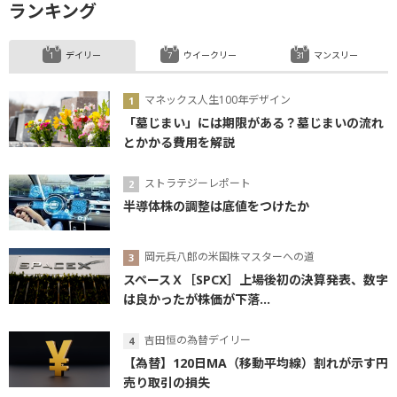
ランキング
デイリー
ウイークリー
マンスリー
マネックス人生100年デザイン
「墓じまい」には期限がある？墓じまいの流れ
とかかる費用を解説
ストラテジーレポート
半導体株の調整は底値をつけたか
岡元兵八郎の米国株マスターへの道
スペースＸ［SPCX］上場後初の決算発表、数字
は良かったが株価が下落...
吉田恒の為替デイリー
【為替】120日MA（移動平均線）割れが示す円
売り取引の損失