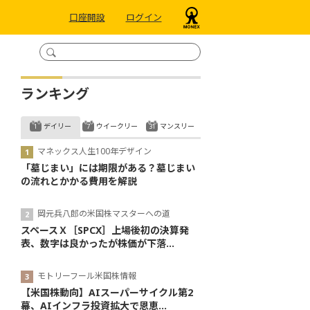
口座開設
ログイン
ランキング
デイリー
ウイークリー
マンスリー
マネックス人生100年デザイン
「墓じまい」には期限がある？墓じまい
の流れとかかる費用を解説
岡元兵八郎の米国株マスターへの道
スペースＸ［SPCX］上場後初の決算発
表、数字は良かったが株価が下落...
モトリーフール米国株情報
【米国株動向】AIスーパーサイクル第2
幕、AIインフラ投資拡大で恩恵...