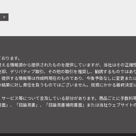
ております。
考える情報源から提供されたものを提供していますが、当社はその正確
売却、デリバティブ取引、その他の取引を推奨し、勧誘するものではあ
。提供する情報等は作成時現在のものであり、今後予告なしに変更また
の結果に対し責任を負うものではございません。投資にかかる最終決定
・サービス等について言及している部分があります。商品ごとに手数料
書面」、「目論見書」、「目論見書補完書面」または当社ウェブサイト