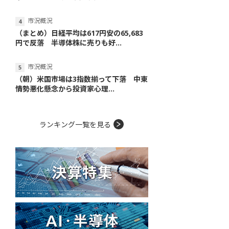
市況概況
（まとめ）日経平均は617円安の65,683
円で反落 半導体株に売りも好...
市況概況
（朝）米国市場は3指数揃って下落 中東
情勢悪化懸念から投資家心理...
ランキング一覧を見る