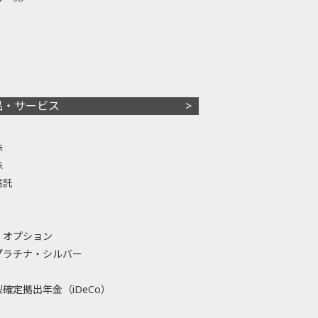
品・サービス
株
株
信託
・オプション
プラチナ・シルバー
確定拠出年金（iDeCo）