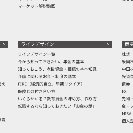
マーケット解説動画
ライフデザイン
商
ライフデザイン一覧
株式
今から知っておきたい、年金の基本
米国
知っておこう、老後資金・相続の基本知識
中国
介護に関わるお金・制度の基本
投資
考え
FIRE（経済的自立、早期リタイア）
債券
保険との付き合い方
FX
いくらかかる？教育資金の貯め方、作り方
先物
転職するなら知っておきたい「お金の話」
金・
NISA
極意
個人型