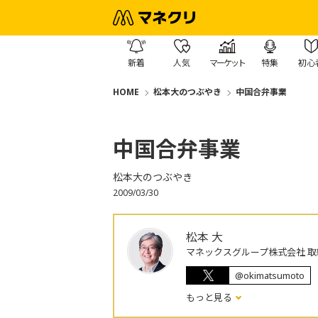
新着
人気
マーケット
特集
初心
HOME
松本大のつぶやき
中国合弁事業
中国合弁事業
松本大のつぶやき
2009/03/30
松本 大
マネックスグループ株式会社 取
@okimatsumoto
もっと見る