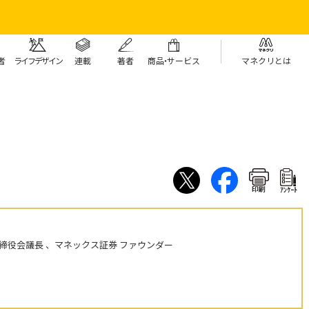
者
ライフデザイン
連載
著者
商
品・
サービス
マネクリとは
印刷
ｱﾝｹｰﾄ
締役会議長 、マネックス証券 ファウンダー