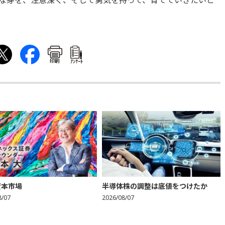
な芽を、注意深く、そして勇気を持って、育てていきたいと
印刷
ｱﾝｹｰﾄ
資本市場
半導体株の調整は底値をつけたか
8/07
2026/08/07