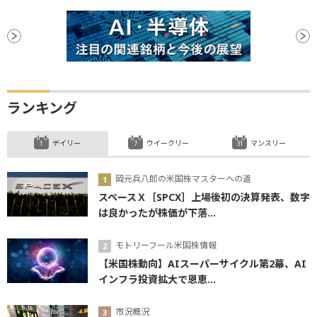
ランキング
デイリー
ウイークリー
マンスリー
岡元兵八郎の米国株マスターへの道
スペースＸ［SPCX］上場後初の決算発表、数字
は良かったが株価が下落...
モトリーフール米国株情報
【米国株動向】AIスーパーサイクル第2幕、AI
インフラ投資拡大で恩恵...
市況概況