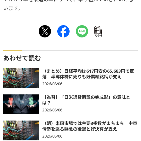
います。
ｱﾝｹｰﾄ
あわせて読む
（まとめ）日経平均は617円安の65,683円で反
落 半導体株に売りも好業績銘柄が支え
2026/08/06
【為替】「日米通貨同盟の完成形」の意味と
は？
2026/08/06
（朝）米国市場では主要3指数がまちまち 中東
情勢を巡る懸念の後退と好決算が支え
2026/08/06