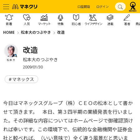
口座開設
ログイン
新着
人気
マーケット
特集
初心者
ライフデザイン
連載
著者
商
HOME
松本大のつぶやき
改造
改造
松本大のつぶやき
松本 大
2009/01/30
マネックス
今日はマネックスグループ（株）ＣＥＯの松本として書か
せて頂きます。 本日、第３四半期の業績発表を行いまし
た。その詳細な内容についてはホームページで御確認頂け
れば幸いです。この環境下で、伝統的な金融機関や証券会
社と較べれば、（いい意味で）全く違う風景だと思いま