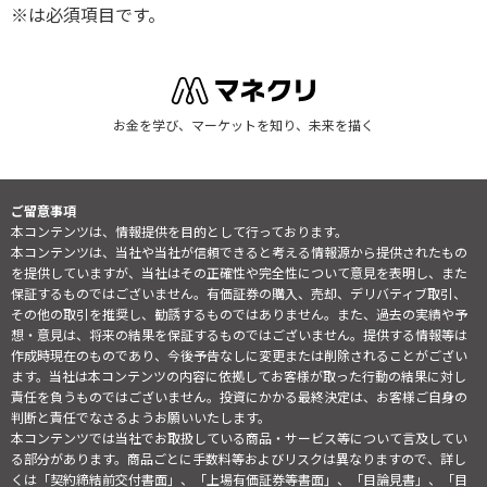
※は必須項目です。
お金を学び、マーケットを知り、未来を描く
ご留意事項
本コンテンツは、情報提供を目的として行っております。
本コンテンツは、当社や当社が信頼できると考える情報源から提供されたもの
を提供していますが、当社はその正確性や完全性について意見を表明し、また
保証するものではございません。有価証券の購入、売却、デリバティブ取引、
その他の取引を推奨し、勧誘するものではありません。また、過去の実績や予
想・意見は、将来の結果を保証するものではございません。提供する情報等は
作成時現在のものであり、今後予告なしに変更または削除されることがござい
ます。当社は本コンテンツの内容に依拠してお客様が取った行動の結果に対し
責任を負うものではございません。投資にかかる最終決定は、お客様ご自身の
判断と責任でなさるようお願いいたします。
本コンテンツでは当社でお取扱している商品・サービス等について言及してい
る部分があります。商品ごとに手数料等およびリスクは異なりますので、詳し
くは「契約締結前交付書面」、「上場有価証券等書面」、「目論見書」、「目