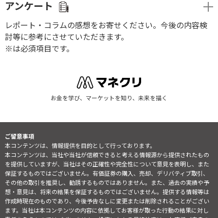
アンケート
レポート・コラムの感想をお寄せください。今後の内容検
討等に参考にさせていただきます。
※は必須項目です。
お金を学び、マーケットを知り、未来を描く
ご留意事項
本コンテンツは、情報提供を目的として行っております。
本コンテンツは、当社や当社が信頼できると考える情報源から提供されたもの
を提供していますが、当社はその正確性や完全性について意見を表明し、また
保証するものではございません。有価証券の購入、売却、デリバティブ取引、
その他の取引を推奨し、勧誘するものではありません。また、過去の実績や予
想・意見は、将来の結果を保証するものではございません。提供する情報等は
作成時現在のものであり、今後予告なしに変更または削除されることがござい
ます。当社は本コンテンツの内容に依拠してお客様が取った行動の結果に対し