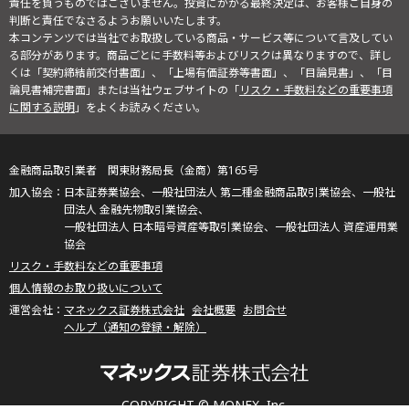
責任を負うものではございません。投資にかかる最終決定は、お客様ご自身の
判断と責任でなさるようお願いいたします。
本コンテンツでは当社でお取扱している商品・サービス等について言及してい
る部分があります。商品ごとに手数料等およびリスクは異なりますので、詳し
くは「契約締結前交付書面」、「上場有価証券等書面」、「目論見書」、「目
論見書補完書面」または当社ウェブサイトの「
リスク・手数料などの重要事項
に関する説明
」をよくお読みください。
金融商品取引業者 関東財務局長（金商）第165号
日本証券業協会、一般社団法人 第二種金融商品取引業協会、一般社
団法人 金融先物取引業協会、
一般社団法人 日本暗号資産等取引業協会、一般社団法人 資産運用業
協会
リスク・手数料などの重要事項
個人情報のお取り扱いについて
マネックス証券株式会社
会社概要
お問合せ
ヘルプ（通知の登録・解除）
COPYRIGHT © MONEX, Inc.