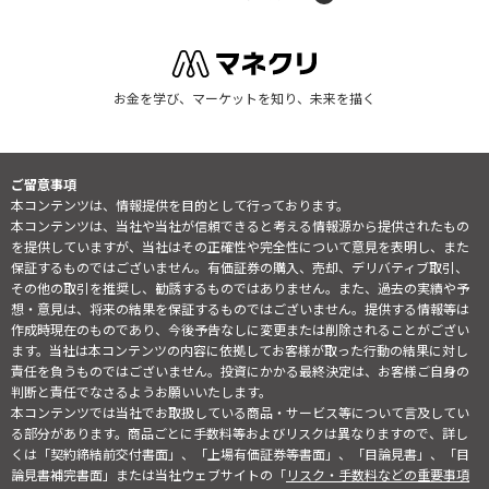
お金を学び、マーケットを知り、未来を描く
ご留意事項
本コンテンツは、情報提供を目的として行っております。
本コンテンツは、当社や当社が信頼できると考える情報源から提供されたもの
を提供していますが、当社はその正確性や完全性について意見を表明し、また
保証するものではございません。有価証券の購入、売却、デリバティブ取引、
その他の取引を推奨し、勧誘するものではありません。また、過去の実績や予
想・意見は、将来の結果を保証するものではございません。提供する情報等は
作成時現在のものであり、今後予告なしに変更または削除されることがござい
ます。当社は本コンテンツの内容に依拠してお客様が取った行動の結果に対し
責任を負うものではございません。投資にかかる最終決定は、お客様ご自身の
判断と責任でなさるようお願いいたします。
本コンテンツでは当社でお取扱している商品・サービス等について言及してい
る部分があります。商品ごとに手数料等およびリスクは異なりますので、詳し
くは「契約締結前交付書面」、「上場有価証券等書面」、「目論見書」、「目
論見書補完書面」または当社ウェブサイトの「
リスク・手数料などの重要事項