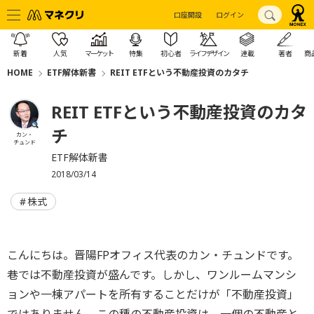
口座開設
ログイン
新着
人気
マーケット
特集
初心者
ライフデザイン
連載
著者
商
HOME
ETF解体新書
REIT ETFという不動産投資のカタチ
REIT ETFという不動産投資のカタ
チ
カン・
チュンド
ETF解体新書
2018/03/14
株式
こんにちは。晋陽FPオフィス代表のカン・チュンドです。
巷では不動産投資が盛んです。しかし、ワンルームマンシ
ョンや一棟アパートを所有することだけが「不動産投資」