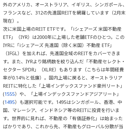
外のアメリカ、オーストラリア、イギリス、シンガポール、
フランスなど、312の先進国REITを網羅しています（2月末
現在）。
次に米国上場のREIT ETFです。「iシェアーズ 米国不動産
ETF」（IYR）は2000年に上場した老舗ETFのひとつ。この
IYRに「iシェアーズ 先進国（除く米国）不動産 ETF」
（IFGL）を加えれば、先進国全域のREITをカバーできま
す。また、IYRより銘柄数を絞り込んだ「不動産セレクト・
セクター SPDR」（XLRE）もあります（こちらは年間経費
率が0.14％と低廉）。国内上場に戻ると、オーストラリア
REITに特化した「上場インデックスファンド豪州リート」
(
1555
）や、「上場インデックスファンドアジアリート」
(
1495
）も選択可能です。1495はシンガポール、香港、中
国、マレーシア、インドネシア等のREITに投資を行いま
す。世界的に見れば、不動産の「有価証券化」は始まった
ばかりであり、これから先、不動産もグローバル分散が当