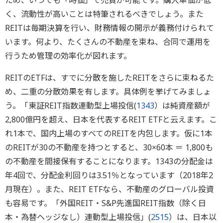
ため、いつでも「時価」で売買が可能です。購入単価が低
く、流動性が高いことは特筆されるべきでしょう。また
REITは毎期決算を行い、財務情報の開示が義務付けられて
います。何より、たくさんの不動産を束ね、合同で運用を
行うため管理の効率化が図れます。
REITのETFは、すでに分散を施したREITをさらに束ねるた
め、二重の分散効果を有します。具体例を挙げてみましょ
う。「東証REIT指数連動型上場投信(
1343
）は純資産額が
2,800億円を超え、日本を代表するREIT ETFと云えます。こ
れ1本で、国内上場のすべてのREITを内包します。仮に1本
のREITが30の不動産を持つとすると、30×60本 ＝ 1,800も
の不動産を間接保有することになります。1343の分配金は
年4回で、分配金利回りは3.51％となっています（2018年2
月現在）。また、REIT ETFなら、不動産のグローバル投資
も容易です。「外国REIT・S&P先進国REIT指数（除く日
本・為替ヘッジなし）連動型上場投信」(
2515
）は、日本以