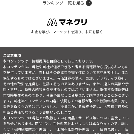
ランキング一覧を見る
お金を学び、マーケットを知り、未来を描く
ご留意事項
本コンテンツは、情報提供を目的として行っております。
本コンテンツは、当社や当社が信頼できると考える情報源から提供されたもの
を提供していますが、当社はその正確性や完全性について意見を表明し、また
保証するものではございません。有価証券の購入、売却、デリバティブ取引、
その他の取引を推奨し、勧誘するものではありません。また、過去の実績や予
想・意見は、将来の結果を保証するものではございません。提供する情報等は
作成時現在のものであり、今後予告なしに変更または削除されることがござい
ます。当社は本コンテンツの内容に依拠してお客様が取った行動の結果に対し
責任を負うものではございません。投資にかかる最終決定は、お客様ご自身の
判断と責任でなさるようお願いいたします。
本コンテンツでは当社でお取扱している商品・サービス等について言及してい
る部分があります。商品ごとに手数料等およびリスクは異なりますので、詳し
くは「契約締結前交付書面」、「上場有価証券等書面」、「目論見書」、「目