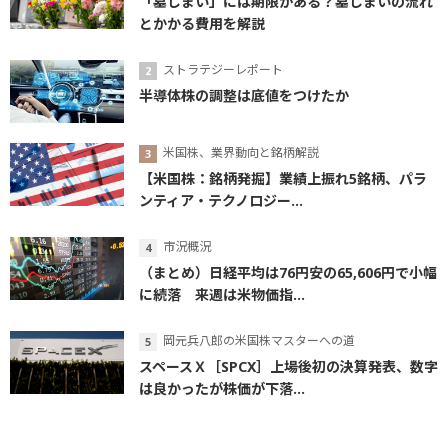
「墓じまい」には期限がある？墓じまいの流れ
とかかる費用を解説
ストラテジーレポート
半導体株の調整は底値をつけたか
米国株、業界動向と銘柄解説
【米国株：銘柄発掘】業績上振れ5銘柄、パラ
ンティア・テクノロジー...
市況概況
（まとめ）日経平均は76円安の65,606円で小幅
に続落 来週は米物価指...
岡元兵八郎の米国株マスターへの道
スペースＸ［SPCX］上場後初の決算発表、数字
は良かったが株価が下落...