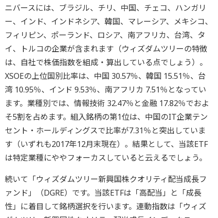
ニバースには、ブラジル、チリ、中国、チェコ、ハンガリ
ー、インド、インドネシア、韓国、マレーシア、メキシコ、
フィリピン、ポーランド、ロシア、南アフリカ、台湾、タ
イ、トルコの企業が含まれます（ウィズダムツリーの特徴
は、自社で株価指数を組成・算出している点でしょう）。
XSOEの上位国別比率は、中国 30.57％、韓国 15.51％、台
湾 10.95％、インド 9.53％、南アフリカ 7.51％となってい
ます。業種別では、情報技術 32.47％と金融 17.82％でおよ
そ5割を占めます。組入銘柄の第1位は、中国のIT企業テン
セント・ホールディングスで比率が7.31％と突出していま
す（いずれも2017年12月末現在）。結果として、当該ETF
は特定業種にややフォーカスしていると云えるでしょう。
続いて「ウィズダムツリー新興国株クオリティ配当成長フ
ァンド」（DGRE）です。当該ETFは「高配当」と「成長
性」に着目して銘柄選択を行います。連動指数は「ウィズ