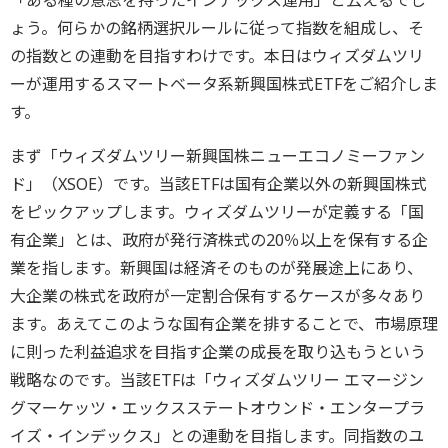
「ある種の意思を持ったインデックス運用」と云えるでし
ょう。何らかの銘柄選択ルールに従って指数を組成し、そ
の指数との連動を目指すわけです。本日はウィズダムツリ
ーが運用するスマートベータ系新興国株式ETFをご紹介しま
す。
まず「ウィズダムツリー新興国株ニューエコノミーファン
ド」（XSOE）です。当該ETFは国有企業以外の新興国株式
をピックアップします。ウィズダムツリーが定義する「国
有企業」とは、政府が発行済株式の20％以上を保有する企
業を指します。新興国は経済そのものが発展途上にあり、
大企業の株式を政府が一定割合保有するケースが多々あり
ます。あえてこのような国有企業を排することで、市場原理
に則った利益追求を目指す企業の成長を取り込もうという
戦略なのです。当該ETFは「ウィズダムツリー エマージン
グマーケッツ・エックスステートオウンド・エンタープラ
イズ・インデックス」との連動を目指します。同指数のユ