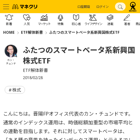
口座開設
ログイン
新着
人気
マーケット
特集
初心者
ライフデザイン
連載
著者
商
HOME
ETF解体新書
ふたつのスマートベータ系新興国株式ETF
ふたつのスマートベータ系新興国
株式ETF
カン・
チュンド
ETF解体新書
2018/02/28
株式
こんにちは。晋陽FPオフィス代表のカン・チュンドです。
通常のインデックス運用は、時価総額加重型の市場平均と
の連動を目指します。それに対してスマートベータは、