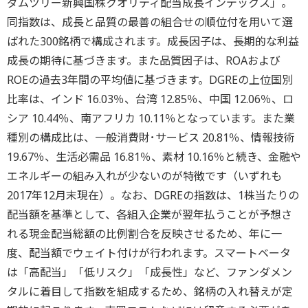
ダムツリー新興国株クオリティ配当成長インデックス」。
同指数は、成長と品質の最善の組合せの順位付を用いて選
ばれた300銘柄で構成されます。成長因子は、長期的な利益
成長の期待に基づきます。また品質因子は、ROAおよび
ROEの過去3年間の平均値に基づきます。DGREの上位国別
比率は、インド 16.03％、台湾 12.85％、中国 12.06％、ロ
シア 10.44％、南アフリカ 10.11％となっています。また業
種別の構成比は、一般消費財･サービス 20.81％、情報技術
19.67％、生活必需品 16.81％、素材 10.16％と続き、金融や
エネルギーの組み入れが少ないのが特徴です（いずれも
2017年12月末現在）。なお、DGREの指数は、1株当たりの
配当額を基準として、各組入企業が翌年払うことが予想さ
れる現金配当総額の比例割合を反映させるため、年に一
度、配当額でウェイト付けが行われます。スマートベータ
は「高配当」「低リスク」「成長性」など、ファンダメン
タルに着目して指数を組成するため、銘柄の入れ替えが定