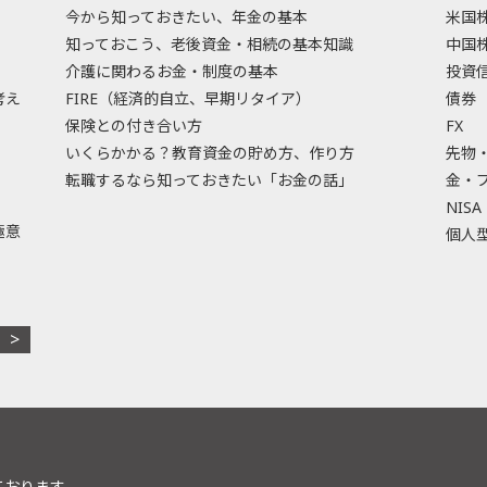
今から知っておきたい、年金の基本
米国
知っておこう、老後資金・相続の基本知識
中国
介護に関わるお金・制度の基本
投資
考え
FIRE（経済的自立、早期リタイア）
債券
保険との付き合い方
FX
いくらかかる？教育資金の貯め方、作り方
先物
転職するなら知っておきたい「お金の話」
金・
NISA
極意
個人型
ております。