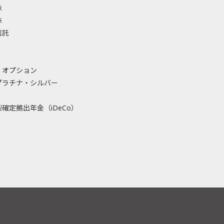
株
株
信託
・オプション
プラチナ・シルバー
確定拠出年金（iDeCo）