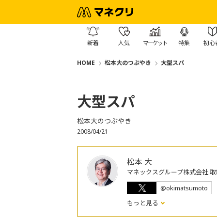
新着
人気
マーケット
特集
初心
HOME
松本大のつぶやき
大型スパ
大型スパ
松本大のつぶやき
2008/04/21
松本 大
マネックスグループ株式会社 取
@okimatsumoto
もっと見る