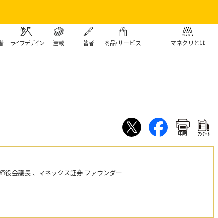
者
ライフデザイン
連載
著者
商
品・
サービス
マネクリとは
印刷
ｱﾝｹｰﾄ
締役会議長 、マネックス証券 ファウンダー