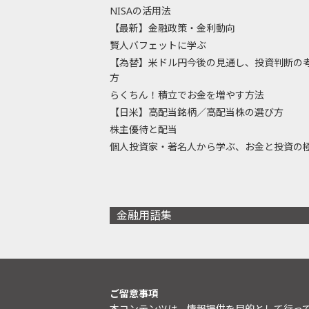
NISAの活用法
【最新】金融政策・金利動向
賢人バフェットに学ぶ
【為替】米ドル円今後の見通し、投資判断の
方
らくちん！積立でお金を増やす方法
【日米】高配当銘柄／高配当株の選び方
株主優待と配当
個人投資家・著名人から学ぶ、お金と投資の
金融用語集
ご留意事項
本コンテンツは、情報提供を目的として行っ