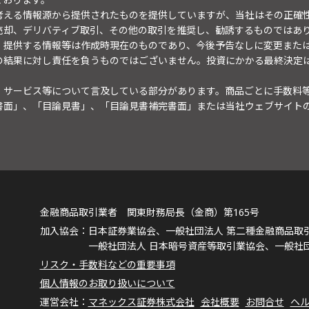
考える情報源から提供されたものを提供していますが、当社はその正確
売却、デリバティブ取引、その他の取引を推奨し、勧誘するものではあ
。提供する情報等は作成時現在のものであり、今後予告なしに変更また
の結果に対し責任を負うものではございません。投資にかかる最終決定
・サービス等について言及している部分があります。商品ごとに手数料
書面」、「目論見書」、「目論見書補完書面」または当社ウェブサイト
金融商品取引業者 関東財務局長（金商）第165号
日本証券業協会、一般社団法人 第二種金融商品取
一般社団法人 日本暗号資産等取引業協会、一般社
リスク・手数料などの重要事項
個人情報のお取り扱いについて
マネックス証券株式会社
会社概要
お問合せ
ヘ