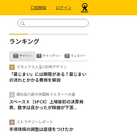
口座開設
ログイン
ランキング
デイリー
ウイークリー
マンスリー
マネックス人生100年デザイン
「墓じまい」には期限がある？墓じまい
の流れとかかる費用を解説
岡元兵八郎の米国株マスターへの道
スペースＸ［SPCX］上場後初の決算発
表、数字は良かったが株価が下落...
ストラテジーレポート
半導体株の調整は底値をつけたか