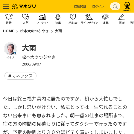
口座開設
ログイン
新着
人気
マーケット
特集
初心者
ライフデザイン
連載
著者
商
HOME
松本大のつぶやき
大雨
大雨
松本大のつぶやき
松本 大
2006/09/07
マネックス
今日は終日福井県内に居たのですが、朝から大忙しでし
た。しかし思いがけない、私にとっては一生忘れることの
ない出来事にも恵まれました。朝一番の仕事の場所まで、
宿の方の時間の見積もりに従ってタクシーで行ったのです
が、予定の時間より３０分ほど早く着いてしまいました。