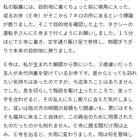
私の脳裏には、目的地に着くちょっと前に視角に入った、
或るお寺（Ｅ寺）がそこから７キロの所にあるという標識
が甦りました。そこで目的地を確認した上で、タクシーの
運転手さんにＥ寺まで行くようにお願いしました。１５分
ほどでＥ寺に着き、文字通り駆け足で参拝し、時間ぎりぎ
りで本来の目的地に戻りました。
Ｅ寺は、私が生まれた瞬間から側にいた、３歳違いだった
友人が永代供養を受けているお寺です。昔からとっても訪れ
たい気持ちはあったのですが、今迄来たことはありません
でした。息を切らして階段を駆け上ったところで、坐って
手を合わせると、その友人に久し振りに会えた気がしまし
た。或いは宿の方の時間の見積もり間違いも、更にはそも
そも福井に来ること自体が、この再会のために用意された
ものだったのかも知れません。Ｅ寺に居る間だけ雨は止
み、Ｅ寺を出ると、大雨に変わりました。雨は何を意味し