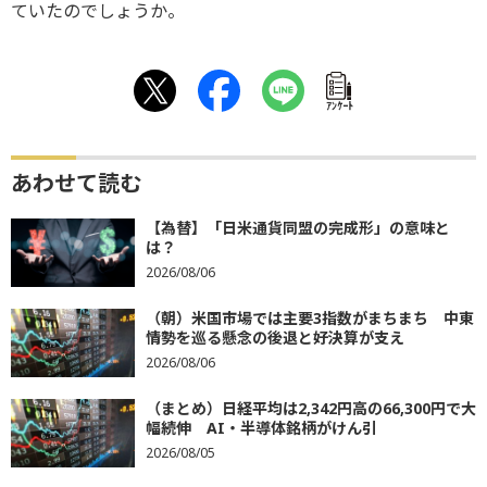
ていたのでしょうか。
ｱﾝｹｰﾄ
あわせて読む
【為替】「日米通貨同盟の完成形」の意味と
は？
2026/08/06
（朝）米国市場では主要3指数がまちまち 中東
情勢を巡る懸念の後退と好決算が支え
2026/08/06
（まとめ）日経平均は2,342円高の66,300円で大
幅続伸 AI・半導体銘柄がけん引
2026/08/05