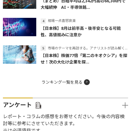
（まとめ）日経平均は2,342円高の66,300円で
大幅続伸 AI・半導体銘...
相場一点喜怒哀楽
【日本株】8月は前半高・後半安となる可能
性、高値掴みに注意か
市場のテーマを再訪する。アナリストが読み解くテーマの本質
【日本株】株価77倍「第二のキオクシア」を探
せ！次の大化け企業を探...
ランキング一覧を見る
アンケート
レポート・コラムの感想をお寄せください。今後の内容検
討等に参考にさせていただきます。
※は必須項目です。