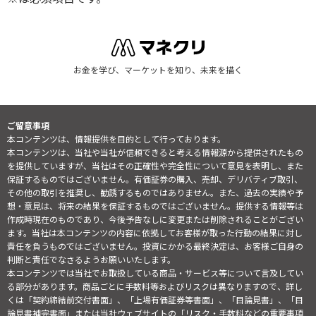
お金を学び、マーケットを知り、未来を描く
ご留意事項
本コンテンツは、情報提供を目的として行っております。
本コンテンツは、当社や当社が信頼できると考える情報源から提供されたもの
を提供していますが、当社はその正確性や完全性について意見を表明し、また
保証するものではございません。有価証券の購入、売却、デリバティブ取引、
その他の取引を推奨し、勧誘するものではありません。また、過去の実績や予
想・意見は、将来の結果を保証するものではございません。提供する情報等は
作成時現在のものであり、今後予告なしに変更または削除されることがござい
ます。当社は本コンテンツの内容に依拠してお客様が取った行動の結果に対し
責任を負うものではございません。投資にかかる最終決定は、お客様ご自身の
判断と責任でなさるようお願いいたします。
本コンテンツでは当社でお取扱している商品・サービス等について言及してい
る部分があります。商品ごとに手数料等およびリスクは異なりますので、詳し
くは「契約締結前交付書面」、「上場有価証券等書面」、「目論見書」、「目
論見書補完書面」または当社ウェブサイトの「
リスク・手数料などの重要事項