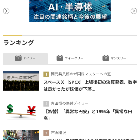
ランキング
デイリー
ウイークリー
マンスリー
岡元兵八郎の米国株マスターへの道
スペースＸ［SPCX］上場後初の決算発表、数字
は良かったが株価が下落...
吉田恒の為替デイリー
【為替】「異常な円安」と1995年「異常な円
高」
市況概況