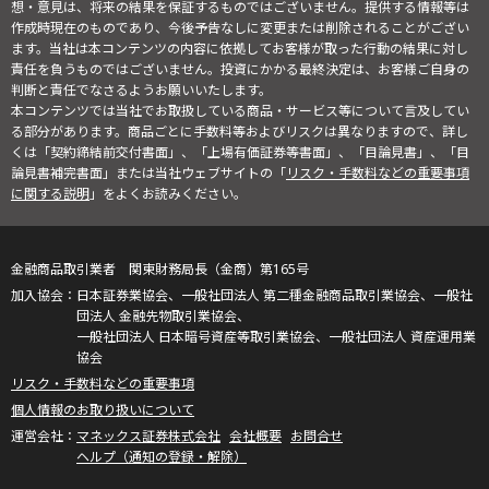
想・意見は、将来の結果を保証するものではございません。提供する情報等は
作成時現在のものであり、今後予告なしに変更または削除されることがござい
ます。当社は本コンテンツの内容に依拠してお客様が取った行動の結果に対し
責任を負うものではございません。投資にかかる最終決定は、お客様ご自身の
判断と責任でなさるようお願いいたします。
本コンテンツでは当社でお取扱している商品・サービス等について言及してい
る部分があります。商品ごとに手数料等およびリスクは異なりますので、詳し
くは「契約締結前交付書面」、「上場有価証券等書面」、「目論見書」、「目
論見書補完書面」または当社ウェブサイトの「
リスク・手数料などの重要事項
に関する説明
」をよくお読みください。
金融商品取引業者 関東財務局長（金商）第165号
日本証券業協会、一般社団法人 第二種金融商品取引業協会、一般社
団法人 金融先物取引業協会、
一般社団法人 日本暗号資産等取引業協会、一般社団法人 資産運用業
協会
リスク・手数料などの重要事項
個人情報のお取り扱いについて
マネックス証券株式会社
会社概要
お問合せ
ヘルプ（通知の登録・解除）