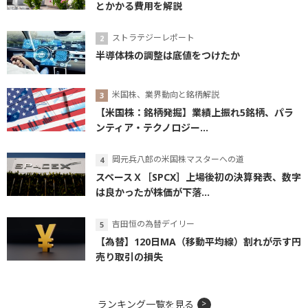
とかかる費用を解説
ストラテジーレポート
半導体株の調整は底値をつけたか
米国株、業界動向と銘柄解説
【米国株：銘柄発掘】業績上振れ5銘柄、パラ
ンティア・テクノロジー...
岡元兵八郎の米国株マスターへの道
スペースＸ［SPCX］上場後初の決算発表、数字
は良かったが株価が下落...
吉田恒の為替デイリー
【為替】120日MA（移動平均線）割れが示す円
売り取引の損失
ランキング一覧を見る