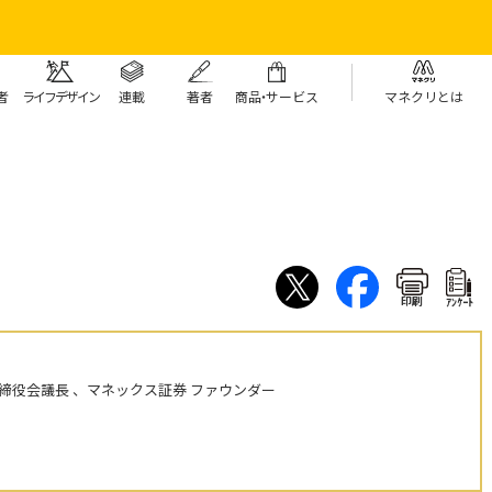
者
ライフデザイン
連載
著者
商
品・
サービス
マネクリとは
印刷
ｱﾝｹｰﾄ
締役会議長 、マネックス証券 ファウンダー