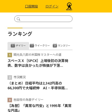
口座開設
ログイン
ランキング
デイリー
ウイークリー
マンスリー
岡元兵八郎の米国株マスターへの道
スペースＸ［SPCX］上場後初の決算発
表、数字は良かったが株価が下落...
市況概況
（まとめ）日経平均は2,342円高の
66,300円で大幅続伸 AI・半導体銘...
吉田恒の為替デイリー
【為替】「異常な円安」と1995年「異常
な円高」