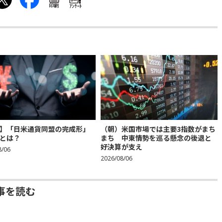
印刷
ｱﾝｹｰﾄ
】「日米通貨同盟の完成形」
（朝）米国市場では主要3指数がまち
とは？
まち 中東情勢を巡る懸念の後退と
好決算が支え
8/06
2026/08/06
事を読む