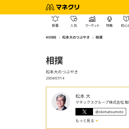
新着
人気
マーケット
特集
初心
HOME
松本大のつぶやき
相撲
相撲
松本大のつぶやき
2004/07/14
松本 大
マネックスグループ株式会社 取
@okimatsumoto
もっと見る