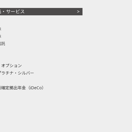
品・サービス
株
株
信託
・オプション
プラチナ・シルバー
確定拠出年金（iDeCo）