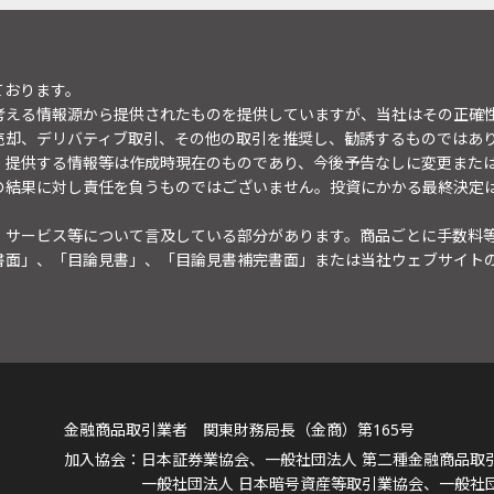
ております。
考える情報源から提供されたものを提供していますが、当社はその正確
売却、デリバティブ取引、その他の取引を推奨し、勧誘するものではあ
。提供する情報等は作成時現在のものであり、今後予告なしに変更また
の結果に対し責任を負うものではございません。投資にかかる最終決定
・サービス等について言及している部分があります。商品ごとに手数料
書面」、「目論見書」、「目論見書補完書面」または当社ウェブサイト
金融商品取引業者 関東財務局長（金商）第165号
日本証券業協会、一般社団法人 第二種金融商品取
一般社団法人 日本暗号資産等取引業協会、一般社