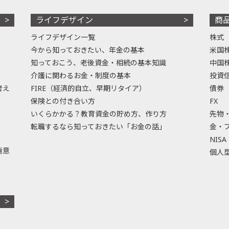
ライフデザイン
商
ライフデザイン一覧
株式
今から知っておきたい、年金の基本
米国
知っておこう、老後資金・相続の基本知識
中国
介護に関わるお金・制度の基本
投資
考え
FIRE（経済的自立、早期リタイア）
債券
保険との付き合い方
FX
いくらかかる？教育資金の貯め方、作り方
先物
転職するなら知っておきたい「お金の話」
金・
NISA
極意
個人型