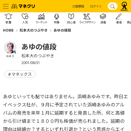
口座開設
ログイン
新着
人気
マーケット
特集
初心者
ライフデザイン
連載
著者
商
HOME
松本大のつぶやき
あゆの値段
あゆの値段
松本大のつぶやき
松本 大
2001/08/31
マネックス
あゆといっても鮎ではありません。浜崎あゆみです。昨日エ
イベックス社が、９月に予定されていた浜崎あゆみのアル
バムの発売を来年１月に延期すると発表した所、何と高値
から引け値まで１８００円も株価が売られました。延期の
理由は結婚か？するといずれ引退か？という思惑からエイ