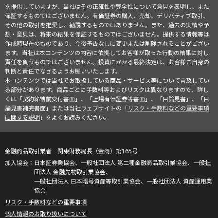
を提供していますが、当社はその正確性や完全性について意見を表明し、また
保証するものではございません。有価証券の購入、売却、デリバティブ取引、
その他の取引を推奨し、勧誘するものではありません。また、過去の実績や予
想・意見は、将来の結果を保証するものではございません。提供する情報等は
作成時現在のものであり、今後予告なしに変更または削除されることがござい
ます。当社は本コンテンツの内容に依拠してお客様が取った行動の結果に対し
責任を負うものではございません。投資にかかる最終決定は、お客様ご自身の
判断と責任でなさるようお願いいたします。
本コンテンツでは当社でお取扱している商品・サービス等について言及してい
る部分があります。商品ごとに手数料等およびリスクは異なりますので、詳し
くは「契約締結前交付書面」、「上場有価証券等書面」、「目論見書」、「目
論見書補完書面」または当社ウェブサイトの「
リスク・手数料などの重要事項
に関する説明
」をよくお読みください。
金融商品取引業者 関東財務局長（金商）第165号
日本証券業協会、一般社団法人 第二種金融商品取引業協会、一般社
団法人 金融先物取引業協会、
一般社団法人 日本暗号資産等取引業協会、一般社団法人 資産運用業
協会
リスク・手数料などの重要事項
個人情報のお取り扱いについて