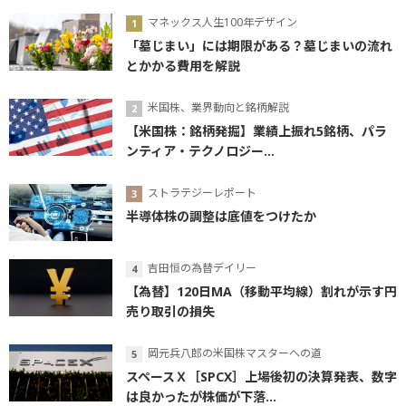
マネックス人生100年デザイン
「墓じまい」には期限がある？墓じまいの流れ
とかかる費用を解説
米国株、業界動向と銘柄解説
【米国株：銘柄発掘】業績上振れ5銘柄、パラ
ンティア・テクノロジー...
ストラテジーレポート
半導体株の調整は底値をつけたか
吉田恒の為替デイリー
【為替】120日MA（移動平均線）割れが示す円
売り取引の損失
岡元兵八郎の米国株マスターへの道
スペースＸ［SPCX］上場後初の決算発表、数字
は良かったが株価が下落...