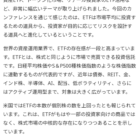
資産ETF、トークン化市場、リテール投資家のETF活用な
ど、非常に幅広いテーマが取り上げられました。今回のカ
ンファレンスを通じて感じたのは、ETFは市場平均に投資す
るための道具から、投資家が目的に応じてリスクを設計す
る道具へと進化しているということです。
世界の資産運用業界で、ETFの存在感が一段と高まっていま
す。ETFとは、株式と同じように市場で売買できる投資信託
です。日経平均株価やS＆P500種株価指数のような株価指数
に連動するものが代表的ですが、近年は債券、REIT、金、
インド株、半導体、AI、配当、低ボラティリティ、さらに
はアクティブ運用型まで、対象は大きく広がっています。
米国ではETFの本数が個別株の数を上回ったとも報じられて
います。これは、ETFがもはや一部の投資家向けの商品では
なく、株式市場の中核的な存在になりつつあることを示し
ています。