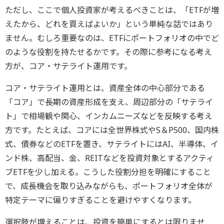
ただし、ここで個人投資家が考えるべきことは、「ETFが増
えたから、どれを買えばよいか」という単純な話ではあり
ません。むしろ重要なのは、ETFにポートフォリオの中でど
のような役割を持たせるかです。その際に参考になる考え
方が、コア・サテライト運用です。
コア・サテライト運用とは、資産全体の中心部分である
「コア」で長期の資産形成を支え、周辺部分の「サテライ
ト」で相場観や関心、インカムニーズなどを反映する考え
方です。たとえば、コアには全世界株式やS＆P500、国内株
式、債券などのETFを置き、サテライトにはAI、半導体、イ
ンド株、高配当、金、REITなどを投資対象とするアクティ
ブETFを少し加える。こうした役割分担を明確にすること
で、成長機会を取り込みながらも、ポートフォリオ全体が
特定テーマに偏りすぎることを避けやすくなります。
選択肢が増えることは、投資を簡単にするとは限りませ