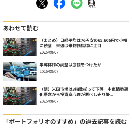
ｱﾝｹｰﾄ
あわせて読む
（まとめ）日経平均は76円安の65,606円で小幅
に続落 来週は米物価指標に注目
2026/08/07
半導体株の調整は底値をつけたか
2026/08/07
（朝）米国市場は3指数揃って下落 中東情勢悪
化懸念から投資家心理が悪化し売り優...
2026/08/07
「ポートフォリオのすすめ」の過去記事を読む