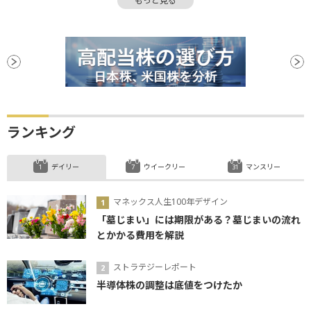
もっと見る
日経平均株価
分配金
流動性
アクティブ運用
オプション
株価指数
為替リスク
個人投資家
債券
資産運用
上場
地政学リスク
投資信託
売買代金
REIT
ランキング
デイリー
ウイークリー
マンスリー
マネックス人生100年デザイン
「墓じまい」には期限がある？墓じまいの流れ
とかかる費用を解説
ストラテジーレポート
半導体株の調整は底値をつけたか