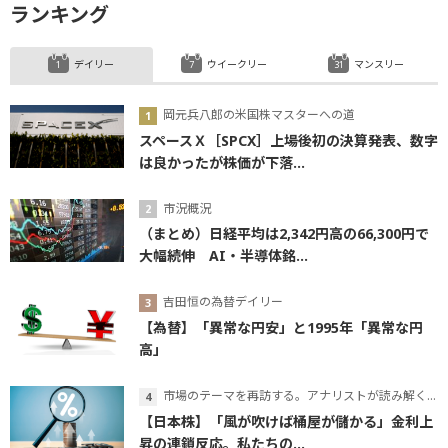
ランキング
デイリー
ウイークリー
マンスリー
岡元兵八郎の米国株マスターへの道
スペースＸ［SPCX］上場後初の決算発表、数字
は良かったが株価が下落...
市況概況
（まとめ）日経平均は2,342円高の66,300円で
大幅続伸 AI・半導体銘...
吉田恒の為替デイリー
【為替】「異常な円安」と1995年「異常な円
高」
市場のテーマを再訪する。アナリストが読み解くテーマの本質
【日本株】「風が吹けば桶屋が儲かる」金利上
昇の連鎖反応。私たちの...