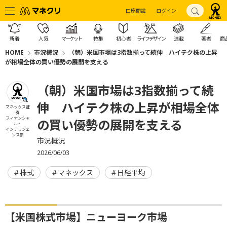
口座開設
ログイン
新着
人気
マーケット
特集
初心者
ライフデザイン
連載
著者
商
HOME
市況概況
（朝）米国市場は3指数揃って続伸 ハイテク株の上昇
が相場全体の買い優勢の展開を支える
（朝）米国市場は3指数揃って続
伸 ハイテク株の上昇が相場全体
マネックス証
券
フィナンシャ
の買い優勢の展開を支える
ル・
インテリジェ
ンス部
市況概況
2026/06/03
株式
マネックス
日経平均
【米国株式市場】ニューヨーク市場