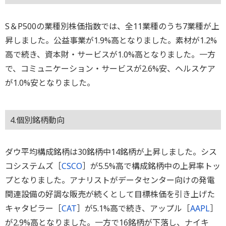
S＆P500の業種別株価指数では、全11業種のうち7業種が上
昇しました。公益事業が1.9%高となりました。素材が1.2%
高で続き、資本財・サービスが1.0%高となりました。一方
で、コミュニケーション・サービスが2.6%安、ヘルスケア
が1.0%安となりました。
4.個別銘柄動向
ダウ平均構成銘柄は30銘柄中14銘柄が上昇しました。シス
コシステムズ［
CSCO
］が5.5%高で構成銘柄中の上昇率トッ
プとなりました。アナリストがデータセンター向けの発電
関連設備の好調な販売が続くとして目標株価を引き上げた
キャタピラー［
CAT
］が5.1%高で続き、アップル［
AAPL
］
が2.9%高となりました。一方で16銘柄が下落し、ナイキ