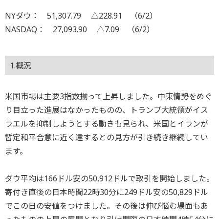
NYダウ： 51,307.79 △228.91 （6/2）
NASDAQ： 27,093.90 △7.09 （6/2）
1.概況
米国市場は主要3指数揃って上昇しました。中東情勢をめぐ
り目立った進展はなかったものの、トランプ大統領がイス
ラエルを抑制しようとする動きも見られ、米国とイランが
暫定和平合意に近く達するとの見方が引き続き継続してい
ます。
ダウ平均は166ドル安の50,912ドルで取引を開始しました。
寄付き直後の日本時間22時30分に249ドル安の50,829ドル
でこの日の安値をつけました。その後は伸び悩む場面もあ