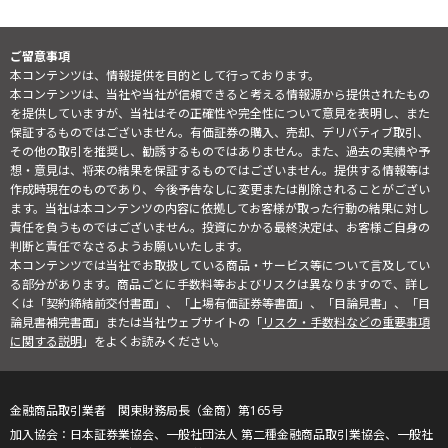
ご留意事項
本コンテンツは、情報提供を目的として行っております。
本コンテンツは、当社や当社が信頼できると考える情報源から提供されたもの
を提供していますが、当社はその正確性や完全性について意見を表明し、また
保証するものではございません。有価証券の購入、売却、デリバティブ取引、
その他の取引を推奨し、勧誘するものではありません。また、過去の実績や予
想・意見は、将来の結果を保証するものではございません。提供する情報等は
作成時現在のものであり、今後予告なしに変更または削除されることがござい
ます。当社は本コンテンツの内容に依拠してお客様が取った行動の結果に対し
責任を負うものではございません。投資にかかる最終決定は、お客様ご自身の
判断と責任でなさるようお願いいたします。
本コンテンツでは当社でお取扱している商品・サービス等について言及してい
る部分があります。商品ごとに手数料等およびリスクは異なりますので、詳し
くは「契約締結前交付書面」、「上場有価証券等書面」、「目論見書」、「目
論見書補完書面」または当社ウェブサイトの「
リスク・手数料などの重要事項
に関する説明
」をよくお読みください。
金融商品取引業者 関東財務局長（金商）第165号
日本証券業協会、一般社団法人 第二種金融商品取引業協会、一般社