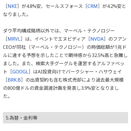
［
NKE
］が4.8%安、セールスフォース［
CRM
］が4.2%安と
なりました。
ダウ平均構成銘柄以外では、マーベル・テクノロジー
［
MRVL
］は、イベントでエヌビディア［
NVDA
］のフアン
CEOが同社（マーベル・テクノロジー）の時価総額が1兆ド
ルに達する予想を示したことで期待感から32.5%高と急騰し
ました。また、検索大手グーグルを運営するアルファベッ
ト［
GOOGL
］はAI投資向けでバークシャー・ハサウェイ
［
BRK.B
］の出資契約も含む株式売却により過去最大規模
の800億ドルの資金調達計画を発表し3.9%安となりまし
た。
5.為替・金利等