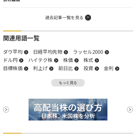
過去記事一覧を見る
関連用語一覧
ダウ平均
日経平均先物
ラッセル2000
ドル円
ハイテク株
株価
株式
目標株価
利上げ
前日比
投資
金利
アナリスト
円高
為替
高値
もっと見る
業種別株価指数
米国株
時価
時価総額
長期金利
NASDAQ
反発
引け
株価指数
小型株
資金調達
CEO
続伸
日銀
安値