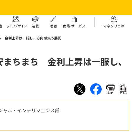
者
ライフデザイン
連載
著者
商
品・
サービス
マネクリとは
ち 金利上昇は一服し、方向感失う展開
安まちまち 金利上昇は一服し、
印刷
ｱﾝｹｰﾄ
シャル・インテリジェンス部