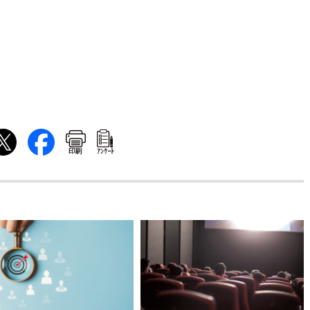
印刷
ｱﾝｹｰﾄ