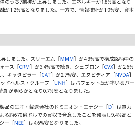
業種のうち7業種が上昇しました。エネルギーが1.8%高となり
融が1.2%高となりました。一方で、情報技術が1.0%安、資本
上昇しました。スリーエム［
MMM
］が4.3%高で構成銘柄中の
ォース［
CRM
］が3.4%高で続き、シェブロン［
CVX
］が2.6%
し、キャタピラー［
CAT
］が2.7%安、エヌビディア［
NVDA
］
テッドヘルス・グループ［
UNH
］はバフェット氏が率いるバー
売却が明らかとなり0.7%安となりました。
製品の生産・輸送会社のドミニオン・エナジー［
D
］は電力
よる約670億ドルでの買収で合意したことを発表し9.4%高と
ジー［
NEE
］は4.6%安となりました。