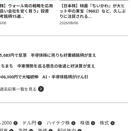
株】ウォール街の戦略を応用
【日本株】映画『ちいかわ』が大ヒ
良い会社を安く買う」投資
ット中の東宝（9602）など、久しぶ
銘柄15選...
りに注目される...
8/06
2026/08/06
5,683円で反落 半導体株に売りも好業績銘柄が支え
まちまち 中東情勢を巡る懸念の後退と好決算が支え
の66,300円で大幅続伸 AI・半導体銘柄がけん引
過去記事一覧を見る
2000
ドル円
ハイテク株
株価
株式
円高
為替
高値
配当性向