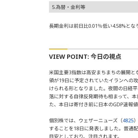
5.為替・金利等
長期金利は前日比0.01％低い4.58%
VIEW POINT: 今日の視点
米国主要3指数は高安まちまちの展開と
領が19日に予定されていたイランへの
けられる形となりました。夜間の日経平均
落に対する自律反発期待も相まって、本
た、本日は寄付き前に日本のGDP速報
個別株では、ウェザーニューズ（
4825
）
することを18日に発表しました。普通配
目安としており、注目されます。