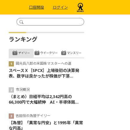
口座開設
ログイン
ランキング
デイリー
ウイークリー
マンスリー
岡元兵八郎の米国株マスターへの道
スペースＸ［SPCX］上場後初の決算発
表、数字は良かったが株価が下落...
市況概況
（まとめ）日経平均は2,342円高の
66,300円で大幅続伸 AI・半導体銘...
吉田恒の為替デイリー
【為替】「異常な円安」と1995年「異常
な円高」