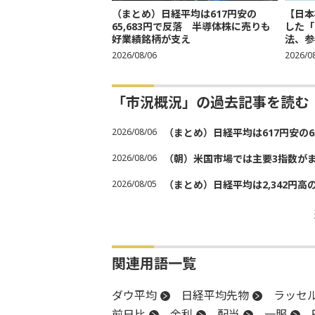
（まとめ）日経平均は617円安の
【日本
65,683円で反落 半導体株に売りも
した「
好業績銘柄が支え
法、参考
2026/08/06
2026/0
「市況概況」の過去記事を読む
2026/08/06
（まとめ）日経平均は617円安の6
2026/08/06
（朝）米国市場では主要3指数が
2026/08/05
（まとめ）日経平均は2,342円高
関連用語一覧
ダウ平均
日経平均先物
ラッセル
前日比
金利
配当
一服