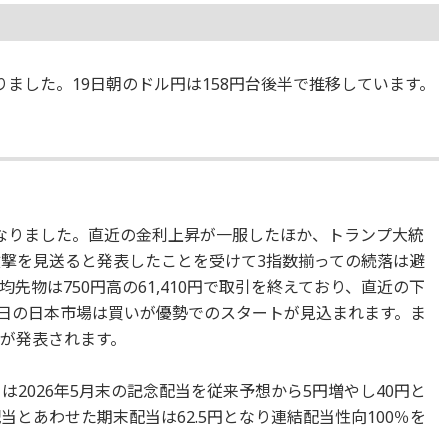
となりました。19日朝のドル円は158円台後半で推移しています。
なりました。直近の金利上昇が一服したほか、トランプ大統
攻撃を見送ると発表したことを受けて3指数揃っての続落は避
先物は750円高の61,410円で取引を終えており、直近の下
日の日本市場は買いが優勢でのスタートが見込まれます。ま
値が発表されます。
は2026年5月末の記念配当を従来予想から5円増やし40円と
当とあわせた期末配当は62.5円となり連結配当性向100％を