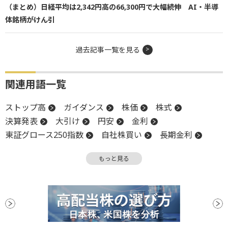
（まとめ）日経平均は2,342円高の66,300円で大幅続伸 AI・半導
体銘柄がけん引
過去記事一覧を見る
関連用語一覧
ストップ高
ガイダンス
株価
株式
決算発表
大引け
円安
金利
東証グロース250指数
自社株買い
長期金利
TOPIX
軟調
増益
インフレ
営業利益
もっと見る
前場
当期純利益
反発
反落
引け
一段高
上値
業績見通し
決算
後場
材料
新興市場
GDP
前引け
続伸
続落
安値