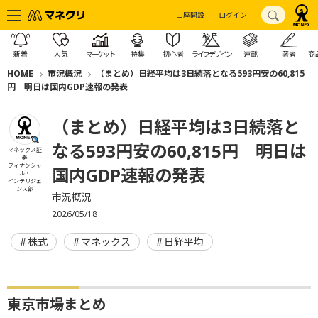
口座開設
ログイン
新着
人気
マーケット
特集
初心者
ライフデザイン
連載
著者
商
HOME
市況概況
（まとめ）日経平均は3日続落となる593円安の60,815
円 明日は国内GDP速報の発表
（まとめ）日経平均は3日続落と
なる593円安の60,815円 明日は
マネックス証
券
フィナンシャ
国内GDP速報の発表
ル・
インテリジェ
ンス部
市況概況
2026/05/18
株式
マネックス
日経平均
東京市場まとめ