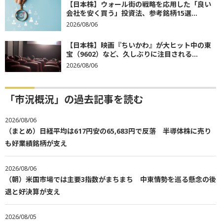
【日本株】ウォール街の戦略を応用した「良い
会社を安く買う」投資法、参考銘柄15選...
2026/08/06
【日本株】映画『ちいかわ』が大ヒット中の東
宝（9602）など、久しぶりに注目される...
2026/08/06
「市況概況」の過去記事を読む
2026/08/06
（まとめ）日経平均は617円安の65,683円で反落 半導体株に売り
も好業績銘柄が支え
2026/08/06
（朝）米国市場では主要3指数がまちまち 中東情勢を巡る懸念の後
退と好決算が支え
2026/08/05