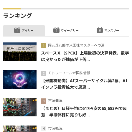
ランキング
デイリー
ウイークリー
マンスリー
岡元兵八郎の米国株マスターへの道
スペースＸ［SPCX］上場後初の決算発表、数字
は良かったが株価が下落...
モトリーフール米国株情報
【米国株動向】AIスーパーサイクル第2幕、AI
インフラ投資拡大で恩恵...
市況概況
（まとめ）日経平均は617円安の65,683円で反
落 半導体株に売りも好...
市況概況