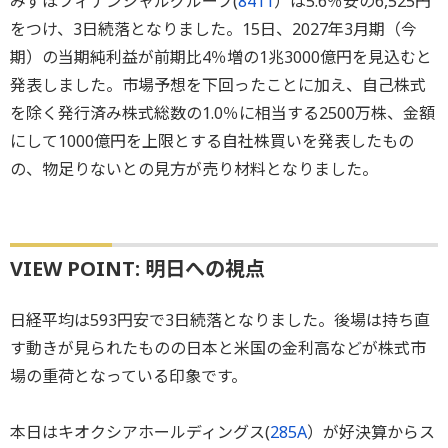
みずほフィナンシャルグループ(
8411
）は5.6％安の6,525円
をつけ、3日続落となりました。15日、2027年3月期（今
期）の当期純利益が前期比4％増の1兆3000億円を見込むと
発表しました。市場予想を下回ったことに加え、自己株式
を除く発行済み株式総数の1.0％に相当する2500万株、金額
にして1000億円を上限とする自社株買いを発表したもの
の、物足りないとの見方が売り材料となりました。
VIEW POINT: 明日への視点
日経平均は593円安で3日続落となりました。後場は持ち直
す動きが見られたものの日本と米国の金利高などが株式市
場の重荷となっている印象です。
本日はキオクシアホールディングス(
285A
）が好決算からス