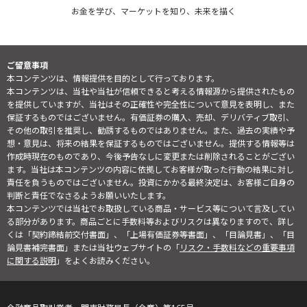
お金を学び、マーケットを知り、未来を描く
ご留意事項
本コンテンツは、情報提供を目的として行っております。
本コンテンツは、当社や当社が信頼できると考える情報源から提供されたもの
を提供していますが、当社はその正確性や完全性について意見を表明し、また
保証するものではございません。有価証券の購入、売却、デリバティブ取引、
その他の取引を推奨し、勧誘するものではありません。また、過去の実績や予
想・意見は、将来の結果を保証するものではございません。提供する情報等は
作成時現在のものであり、今後予告なしに変更または削除されることがござい
ます。当社は本コンテンツの内容に依拠してお客様が取った行動の結果に対し
責任を負うものではございません。投資にかかる最終決定は、お客様ご自身の
判断と責任でなさるようお願いいたします。
本コンテンツでは当社でお取扱している商品・サービス等について言及してい
る部分があります。商品ごとに手数料等およびリスクは異なりますので、詳し
くは「契約締結前交付書面」、「上場有価証券等書面」、「目論見書」、「目
論見書補完書面」または当社ウェブサイトの「
リスク・手数料などの重要事項
に関する説明
」をよくお読みください。