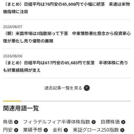
（まとめ）日経平均は76円安の65,606円で小幅に続落 来週は米物
価指標に注目
2026/08/07
（朝）米国市場は3指数揃って下落 中東情勢悪化懸念から投資家心
理が悪化し売り優勢の展開
2026/08/06
（まとめ）日経平均は617円安の65,683円で反落 半導体株に売り
も好業績銘柄が支え
過去記事一覧を見る
関連用語一覧
株価
フィラデルフィア半導体株指数
目標株価
円安
業績予想
金利
東証グロース250指数