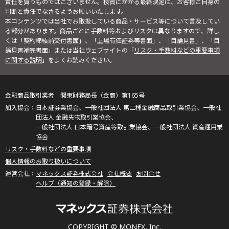
責任を負うものではございません。投資にかかる最終決定は、お客様ご自身の
判断と責任でなさるようお願いいたします。
本コンテンツでは当社でお取扱している商品・サービス等について言及してい
る部分があります。商品ごとに手数料等およびリスクは異なりますので、詳し
くは「契約締結前交付書面」、「上場有価証券等書面」、「目論見書」、「目
論見書補完書面」または当社ウェブサイトの「
リスク・手数料などの重要事項
に関する説明
」をよくお読みください。
金融商品取引業者 関東財務局長（金商）第165号
日本証券業協会、一般社団法人 第二種金融商品取引業協会、一般社
団法人 金融先物取引業協会、
一般社団法人 日本暗号資産等取引業協会、一般社団法人 資産運用業
協会
リスク・手数料などの重要事項
個人情報のお取り扱いについて
マネックス証券株式会社
会社概要
お問合せ
ヘルプ（通知の登録・解除）
COPYRIGHT © MONEX, Inc.