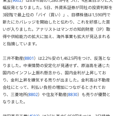
東宝(
9602
）は6.8％高の1,280.5円をつけ、4営業日ぶりに大
幅反発となりました。5日、外資系証券が同社の投資判断を
3段階で最上位の「バイ（買い）」、目標株価は1,590円で
新たにカバレッジを開始したと伝わり、これを好感した買
いが入りました。アナリストはマンガの知的財産（IP）取
得や供給能力の拡大に加え、海外事業も拡大が見込まれる
と指摘しています。
三井不動産(
8801
）は2.2％安の1,462.5円をつけ、反落とな
りました。中東情勢の安定化が見通せず、原油高を通じた
国内のインフレ上振れ懸念から、国内金利が上昇してお
り、金利上昇を嫌気する売りが出ました。金利高は不動産
会社にとって、利払い負担の増加につながるとされてお
り、三菱地所(
8802
）や住友不動産(
8830
）も売りが優勢と
なりました。