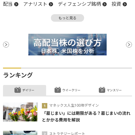
配当
アナリスト
ディフェンシブ銘柄
投資
TOPIX
米連邦準備制度理事会
物価
米国株
もっと見る
嫌気
インフレ
株主
株主還元
金融政策
反発
反落
引け
PPI
ボラティリティ
FRB
後場
材料
消費者物価指数
新興市場
CPI
前引け
続伸
続落
安値
利下げ
ランキング
デイリー
ウイークリー
マンスリー
マネックス人生100年デザイン
「墓じまい」には期限がある？墓じまいの流れ
とかかる費用を解説
ストラテジーレポート