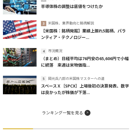
半導体株の調整は底値をつけたか
米国株、業界動向と銘柄解説
【米国株：銘柄発掘】業績上振れ5銘柄、パラ
ンティア・テクノロジー...
市況概況
（まとめ）日経平均は76円安の65,606円で小幅
に続落 来週は米物価指...
岡元兵八郎の米国株マスターへの道
スペースＸ［SPCX］上場後初の決算発表、数字
は良かったが株価が下落...
ランキング一覧を見る