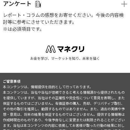
アンケート
レポート・コラムの感想をお寄せください。今後の内容検
討等に参考にさせていただきます。
※は必須項目です。
お金を学び、マーケットを知り、未来を描く
ご留意事項
本コンテンツは、情報提供を目的として行っております。
本コンテンツは、当社や当社が信頼できると考える情報源から提供されたもの
を提供していますが、当社はその正確性や完全性について意見を表明し、また
保証するものではございません。有価証券の購入、売却、デリバティブ取引、
その他の取引を推奨し、勧誘するものではありません。また、過去の実績や予
想・意見は、将来の結果を保証するものではございません。提供する情報等は
作成時現在のものであり、今後予告なしに変更または削除されることがござい
ます。当社は本コンテンツの内容に依拠してお客様が取った行動の結果に対し