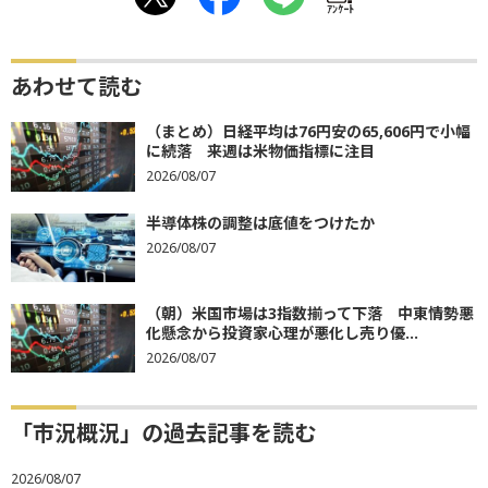
ｱﾝｹｰﾄ
あわせて読む
（まとめ）日経平均は76円安の65,606円で小幅
に続落 来週は米物価指標に注目
2026/08/07
半導体株の調整は底値をつけたか
2026/08/07
（朝）米国市場は3指数揃って下落 中東情勢悪
化懸念から投資家心理が悪化し売り優...
2026/08/07
「市況概況」の過去記事を読む
2026/08/07