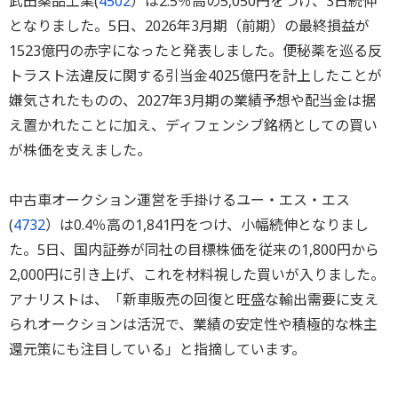
武田薬品工業(
4502
）は2.5％高の5,050円をつけ、3日続伸
となりました。5日、2026年3月期（前期）の最終損益が
1523億円の赤字になったと発表しました。便秘薬を巡る反
トラスト法違反に関する引当金4025億円を計上したことが
嫌気されたものの、2027年3月期の業績予想や配当金は据
え置かれたことに加え、ディフェンシブ銘柄としての買い
が株価を支えました。
中古車オークション運営を手掛けるユー・エス・エス
(
4732
）は0.4％高の1,841円をつけ、小幅続伸となりまし
た。5日、国内証券が同社の目標株価を従来の1,800円から
2,000円に引き上げ、これを材料視した買いが入りました。
アナリストは、「新車販売の回復と旺盛な輸出需要に支え
られオークションは活況で、業績の安定性や積極的な株主
還元策にも注目している」と指摘しています。