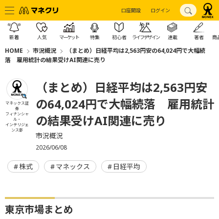
口座開設
ログイン
新着
人気
マーケット
特集
初心者
ライフデザイン
連載
著者
商
HOME
市況概況
（まとめ）日経平均は2,563円安の64,024円で大幅続
落 雇用統計の結果受けAI関連に売り
（まとめ）日経平均は2,563円安
の64,024円で大幅続落 雇用統計
マネックス証
券
フィナンシャ
の結果受けAI関連に売り
ル・
インテリジェ
ンス部
市況概況
2026/06/08
株式
マネックス
日経平均
東京市場まとめ