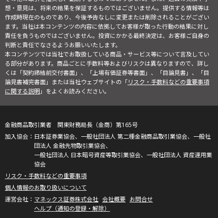
想・意見は、将来の結果を保証するものではございません。提供する情報等は
作成時現在のものであり、今後予告なしに変更または削除されることがござい
ます。当社は本コンテンツの内容に依拠してお客様が取った行動の結果に対し
責任を負うものではございません。投資にかかる最終決定は、お客様ご自身の
判断と責任でなさるようお願いいたします。
本コンテンツでは当社でお取扱している商品・サービス等について言及してい
る部分があります。商品ごとに手数料等およびリスクは異なりますので、詳し
くは「契約締結前交付書面」、「上場有価証券等書面」、「目論見書」、「目
論見書補完書面」または当社ウェブサイトの「
リスク・手数料などの重要事項
に関する説明
」をよくお読みください。
金融商品取引業者 関東財務局長（金商）第165号
日本証券業協会、一般社団法人 第二種金融商品取引業協会、一般社
団法人 金融先物取引業協会、
一般社団法人 日本暗号資産等取引業協会、一般社団法人 資産運用業
協会
リスク・手数料などの重要事項
個人情報のお取り扱いについて
マネックス証券株式会社
会社概要
お問合せ
ヘルプ（通知の登録・解除）