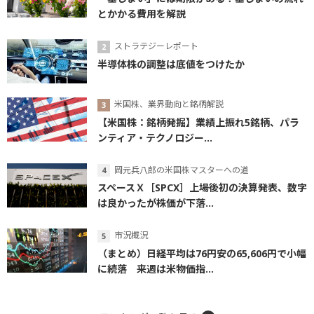
とかかる費用を解説
ストラテジーレポート
半導体株の調整は底値をつけたか
米国株、業界動向と銘柄解説
【米国株：銘柄発掘】業績上振れ5銘柄、パラ
ンティア・テクノロジー...
岡元兵八郎の米国株マスターへの道
スペースＸ［SPCX］上場後初の決算発表、数字
は良かったが株価が下落...
市況概況
（まとめ）日経平均は76円安の65,606円で小幅
に続落 来週は米物価指...