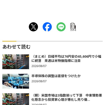
ｱﾝｹｰﾄ
あわせて読む
（まとめ）日経平均は76円安の65,606円で小幅
に続落 来週は米物価指標に注目
2026/08/07
半導体株の調整は底値をつけたか
2026/08/07
（朝）米国市場は3指数揃って下落 中東情勢悪
化懸念から投資家心理が悪化し売り優...
2026/08/07