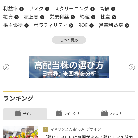
利益率
リスク
スクリーニング
高値
投資
売上高
営業利益
終値
株主
株主優待
ボラティリティ
ROE
営業利益率
材料
自己資本
自己資本利益率
もっと見る
ビットコイン
ランキング
デイリー
ウイークリー
マンスリー
マネックス人生100年デザイン
「墓じまい」には期限がある？墓じまいの流れ