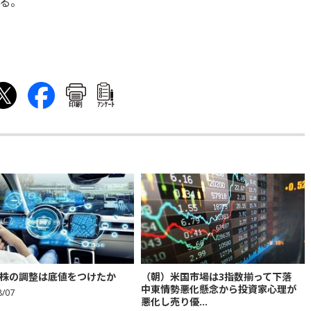
する。
印刷
ｱﾝｹｰﾄ
株の調整は底値をつけたか
（朝）米国市場は3指数揃って下落
中東情勢悪化懸念から投資家心理が
8/07
悪化し売り優...