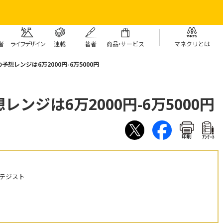
者
ライフデザイン
連載
著者
商
品・
サービス
マネクリとは
想レンジは6万2000円-6万5000円
ンジは6万2000円-6万5000円
印刷
ｱﾝｹｰﾄ
テジスト