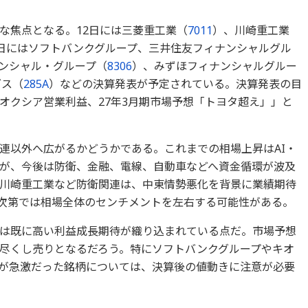
な焦点となる。12日には三菱重工業（
7011
）、川崎重工業
3日にはソフトバンクグループ、三井住友フィナンシャルグル
ナンシャル・グループ（
8306
）、みずほフィナンシャルグルー
グス（
285A
）などの決算発表が予定されている。決算発表の目
オクシア営業利益、27年3月期市場予想「トヨタ超え」」と
連以外へ広がるかどうかである。これまでの相場上昇はAI・
が、今後は防衛、金融、電線、自動車などへ資金循環が波及
川崎重工業など防衛関連は、中東情勢悪化を背景に業績期待
次第では相場全体のセンチメントを左右する可能性がある。
には既に高い利益成長期待が織り込まれている点だ。市場予想
尽くし売りとなるだろう。特にソフトバンクグループやキオ
が急激だった銘柄については、決算後の値動きに注意が必要