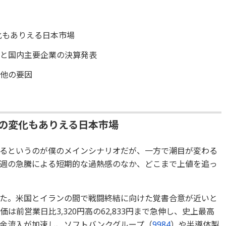
化もありえる日本市場
待と国内主要企業の決算発表
の他の要因
目の変化もありえる日本市場
るというのが僕のメインシナリオだが、一方で潮目が変わる
週の急騰による短期的な過熱感のなか、どこまで上値を追っ
た。米国とイランの間で戦闘終結に向けた覚書合意が近いと
は前営業日比3,320円高の62,833円まで急伸し、史上最高
資金流入が加速し、ソフトバンクグループ（
9984
）や半導体製