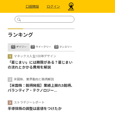
口座開設
ログイン
ランキング
デイリー
ウイークリー
マンスリー
マネックス人生100年デザイン
「墓じまい」には期限がある？墓じまい
の流れとかかる費用を解説
米国株、業界動向と銘柄解説
【米国株：銘柄発掘】業績上振れ5銘柄、
パランティア・テクノロジー...
ストラテジーレポート
半導体株の調整は底値をつけたか