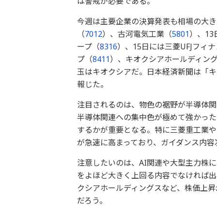
は警戒が必要である。
今週は主要企業の決算発表も相場の大き
（
7012
）、古河電気工業（
5801
）、1
ープ（
8316
）、15日には三菱UFJフィ
プ（
8411
）、キオクシアホールディン
玉はキオクシアだ。日本経済新聞は「キ
報じた。
注目されるのは、物色の裾野が半導体関
半導体関連への集中色が極めて強かった
するかが重要となる。特に三菱重工業や
が急速に高まっており、ガイダンス内容
注意したいのは、AI関連や大型主力株
をよほど大きく上回る内容でなければ出
クシアホールディングスなど、株価上昇
だろう。