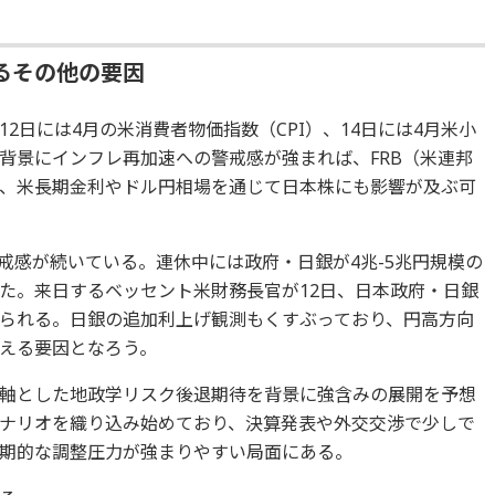
るその他の要因
2日には4月の米消費者物価指数（CPI）、14日には4月米小
背景にインフレ再加速への警戒感が強まれば、FRB（米連邦
、米長期金利やドル円相場を通じて日本株にも影響が及ぶ可
戒感が続いている。連休中には政府・日銀が4兆-5兆円規模の
た。来日するベッセント米財務長官が12日、日本政府・日銀
られる。日銀の追加利上げ観測もくすぶっており、円高方向
える要因となろう。
軸とした地政学リスク後退期待を背景に強含みの展開を予想
ナリオを織り込み始めており、決算発表や外交交渉で少しで
期的な調整圧力が強まりやすい局面にある。