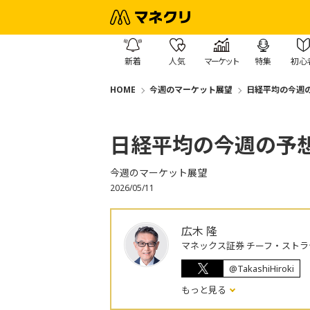
新着
人気
マーケット
特集
初心
HOME
今週のマーケット展望
日経平均の今週の予
日経平均の今週の予想レ
今週のマーケット展望
2026/05/11
広木 隆
マネックス証券 チーフ・ストラ
@TakashiHiroki
もっと見る