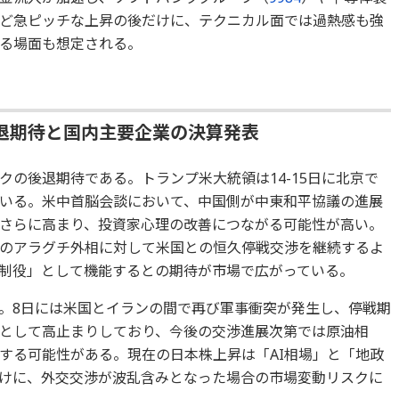
ど急ピッチな上昇の後だけに、テクニカル面では過熱感も強
る場面も想定される。
退期待と国内主要企業の決算発表
の後退期待である。トランプ米大統領は14-15日に北京で
いる。米中首脳会談において、中国側が中東和平協議の進展
さらに高まり、投資家心理の改善につながる可能性が高い。
のアラグチ外相に対して米国との恒久停戦交渉を継続するよ
制役」として機能するとの期待が市場で広がっている。
。8日には米国とイランの間で再び軍事衝突が発生し、停戦期
として高止まりしており、今後の交渉進展次第では原油相
する可能性がある。現在の日本株上昇は「AI相場」と「地政
けに、外交交渉が波乱含みとなった場合の市場変動リスクに