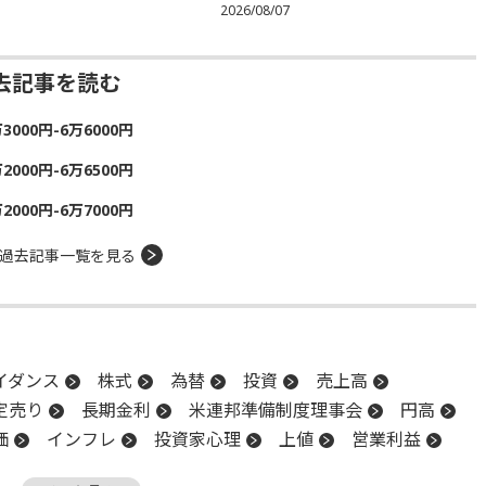
2026/08/07
去記事を読む
00円-6万6000円
00円-6万6500円
00円-6万7000円
過去記事一覧を見る
イダンス
株式
為替
投資
売上高
定売り
長期金利
米連邦準備制度理事会
円高
価
インフレ
投資家心理
上値
営業利益
PI
地政学リスク
調整
日銀
物色