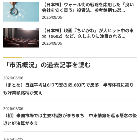
【日本株】ウォール街の戦略を応用した「良い
会社を安く買う」投資法、参考銘柄15選...
2026/08/06
【日本株】映画『ちいかわ』が大ヒット中の東
宝（9602）など、久しぶりに注目される...
2026/08/06
「市況概況」の過去記事を読む
2026/08/06
（まとめ）日経平均は617円安の65,683円で反落 半導体株に売り
も好業績銘柄が支え
2026/08/06
（朝）米国市場では主要3指数がまちまち 中東情勢を巡る懸念の後
退と好決算が支え
2026/08/05