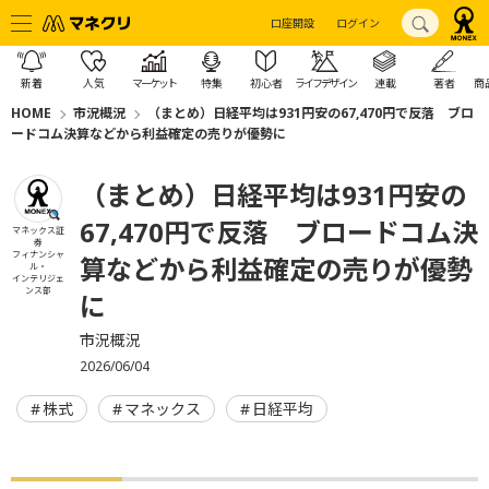
口座開設
ログイン
新着
人気
マーケット
特集
初心者
ライフデザイン
連載
著者
商
HOME
市況概況
（まとめ）日経平均は931円安の67,470円で反落 ブロ
ードコム決算などから利益確定の売りが優勢に
（まとめ）日経平均は931円安の
67,470円で反落 ブロードコム決
マネックス証
券
フィナンシャ
算などから利益確定の売りが優勢
ル・
インテリジェ
ンス部
に
市況概況
2026/06/04
株式
マネックス
日経平均