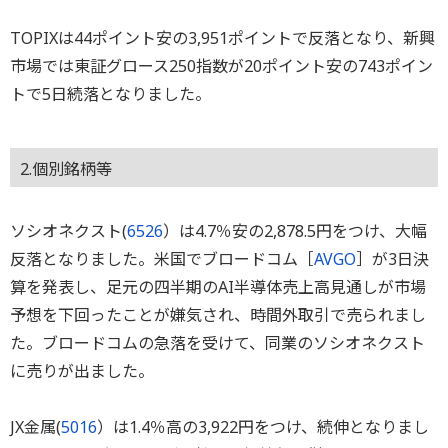
TOPIXは44ポイント安の3,951ポイントで反落となり、新興
市場では東証グロース250指数が20ポイント安の743ポイン
トで5日続落となりました。
2.個別銘柄等
ソシオネクスト(
6526
）は4.7％安の2,878.5円をつけ、大幅
反落となりました。米国でブロードコム［
AVGO
］が3日決
算を発表し、足元の四半期のAI半導体売上高見通しが市場
予想を下回ったことが嫌気され、時間外取引で売られまし
た。ブロードコムの急落を受けて、同業のソシオネクスト
に売りが出ました。
JX金属(
5016
）は1.4％高の3,922円をつけ、続伸となりまし