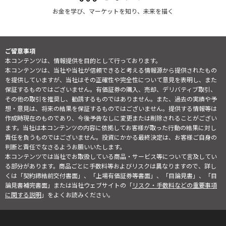
お金を学び、マーケットを知り、未来を描く
ご留意事項
本コンテンツは、情報提供を目的として行っております。
本コンテンツは、当社や当社が信頼できると考える情報源から提供されたもの
を提供していますが、当社はその正確性や完全性について意見を表明し、また
保証するものではございません。有価証券の購入、売却、デリバティブ取引、
その他の取引を推奨し、勧誘するものではありません。また、過去の実績や予
想・意見は、将来の結果を保証するものではございません。提供する情報等は
作成時現在のものであり、今後予告なしに変更または削除されることがござい
ます。当社は本コンテンツの内容に依拠してお客様が取った行動の結果に対し
責任を負うものではございません。投資にかかる最終決定は、お客様ご自身の
判断と責任でなさるようお願いいたします。
本コンテンツでは当社でお取扱している商品・サービス等について言及してい
る部分があります。商品ごとに手数料等およびリスクは異なりますので、詳し
くは「契約締結前交付書面」、「上場有価証券等書面」、「目論見書」、「目
論見書補完書面」または当社ウェブサイトの「
リスク・手数料などの重要事項
に関する説明
」をよくお読みください。