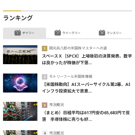
ランキング
デイリー
ウイークリー
マンスリー
岡元兵八郎の米国株マスターへの道
スペースＸ［SPCX］上場後初の決算発表、数字
は良かったが株価が下落...
モトリーフール米国株情報
【米国株動向】AIスーパーサイクル第2幕、AI
インフラ投資拡大で恩恵...
市況概況
（まとめ）日経平均は617円安の65,683円で反
落 半導体株に売りも好...
市況概況