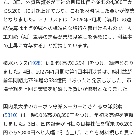
た。3日、外資系証券が同社の目標株価を従来の4,300円か
ら5,200円に引き上げており、これを材料視した買いが優勢
となりました。アナリストは「2026年3月期（前期）の連
結決算は重点領域への構造的な移行を裏付けるもので、人
工知能（AI）主導の需要が業績見通しを明確にし、利益率
の上昇に寄与する」と指摘しています。
積水ハウス(
1928
）は0.4％高の3,294円をつけ、続伸となり
ました。4日、2027年1月期の第1四半期決算は、純利益が
前年同期比75％増の584億円であったと発表しました。市
場予想を上回る業績を好感した買いが優勢となりました。
国内最大手のカーボン専業メーカーとされる東洋炭素
(
5310
）は一時9.0％高の8,350円をつけ、年初来高値を更新
しました。3日、国内証券が同社の目標株価を従来の6,200
円から9,800円へと大幅に引き上げ、これを材料視した買い