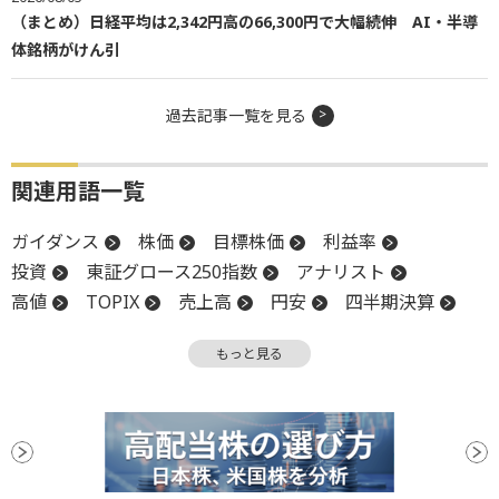
（まとめ）日経平均は2,342円高の66,300円で大幅続伸 AI・半導
体銘柄がけん引
過去記事一覧を見る
関連用語一覧
ガイダンス
株価
目標株価
利益率
投資
東証グロース250指数
アナリスト
高値
TOPIX
売上高
円安
四半期決算
毎月勤労統計
嫌気
新興市場
年初来高値
もっと見る
反発
反落
引け
物色
上値
機関投資家
業績見通し
決算
後場
材料
前引け
続伸
続落
安値