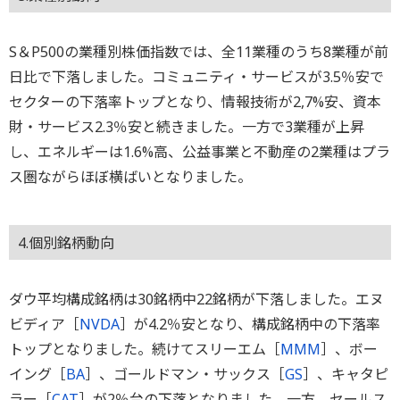
S＆P500の業種別株価指数では、全11業種のうち8業種が前
日比で下落しました。コミュニティ・サービスが3.5％安で
セクターの下落率トップとなり、情報技術が2,7%安、資本
財・サービス2.3％安と続きました。一方で3業種が上昇
し、エネルギーは1.6%高、公益事業と不動産の2業種はプラ
ス圏ながらほぼ横ばいとなりました。
4.個別銘柄動向
ダウ平均構成銘柄は30銘柄中22銘柄が下落しました。エヌ
ビディア［
NVDA
］が4.2％安となり、構成銘柄中の下落率
トップとなりました。続けてスリーエム［
MMM
］、ボー
イング［
BA
］、ゴールドマン・サックス［
GS
］、キャタピ
ラー［
CAT
］が2％台の下落となりました。一方、セールス