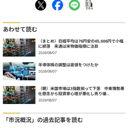
ｱﾝｹｰﾄ
あわせて読む
（まとめ）日経平均は76円安の65,606円で小幅
に続落 来週は米物価指標に注目
2026/08/07
半導体株の調整は底値をつけたか
2026/08/07
（朝）米国市場は3指数揃って下落 中東情勢悪
化懸念から投資家心理が悪化し売り優...
2026/08/07
「市況概況」の過去記事を読む