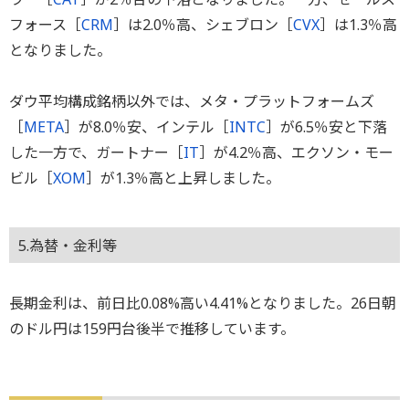
フォース［
CRM
］は2.0％高、シェブロン［
CVX
］は1.3％高
となりました。
ダウ平均構成銘柄以外では、メタ・プラットフォームズ
［
META
］が8.0％安、インテル［
INTC
］が6.5％安と下落
した一方で、ガートナー［
IT
］が4.2％高、エクソン・モー
ビル［
XOM
］が1.3％高と上昇しました。
5.為替・金利等
長期金利は、前日比0.08%高い4.41%となりました。26日朝
のドル円は159円台後半で推移しています。