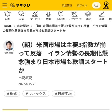
口座開設
ログイン
新着
人気
マーケット
特集
初心者
ライフデザイン
連載
著者
商
HOME
市況概況
（朝）米国市場は主要3指数が揃って反落 イラン情勢
の長期化懸念強まり日本市場も軟調スタートか
（朝）米国市場は主要3指数が揃
って反落 イラン情勢の長期化懸
松嶋 真倫
念強まり日本市場も軟調スタート
か
市況概況
2026/03/27
株式
マネックス
日経平均