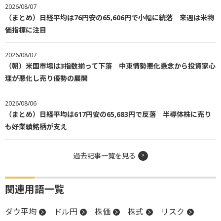
2026/08/07
（まとめ）日経平均は76円安の65,606円で小幅に続落 来週は米物
価指標に注目
2026/08/07
（朝）米国市場は3指数揃って下落 中東情勢悪化懸念から投資家心
理が悪化し売り優勢の展開
2026/08/06
（まとめ）日経平均は617円安の65,683円で反落 半導体株に売り
も好業績銘柄が支え
過去記事一覧を見る
関連用語一覧
ダウ平均
ドル円
株価
株式
リスク