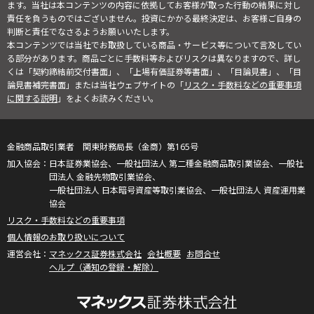
ます。当社は本コンテンツの内容に依拠してお客様が取った行動の結果に対し
責任を負うものではございません。投資にかかる最終決定は、お客様ご自身の
判断と責任でなさるようお願いいたします。
本コンテンツでは当社でお取扱している商品・サービス等について言及してい
る部分があります。商品ごとに手数料等およびリスクは異なりますので、詳し
くは「契約締結前交付書面」、「上場有価証券等書面」、「目論見書」、「目
論見書補完書面」または当社ウェブサイトの「
リスク・手数料などの重要事項
に関する説明
」をよくお読みください。
金融商品取引業者 関東財務局長（金商）第165号
日本証券業協会、一般社団法人 第二種金融商品取引業協会、一般社
団法人 金融先物取引業協会、
一般社団法人 日本暗号資産等取引業協会、一般社団法人 資産運用業
協会
リスク・手数料などの重要事項
個人情報のお取り扱いについて
マネックス証券株式会社
会社概要
お問合せ
ヘルプ（通知の登録・解除）