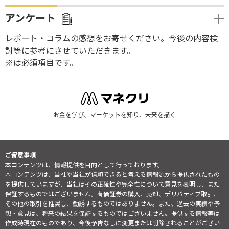
アンケート
レポート・コラムの感想をお寄せください。今後の内容検
討等に参考にさせていただきます。
※は必須項目です。
お金を学び、マーケットを知り、未来を描く
ご留意事項
本コンテンツは、情報提供を目的として行っております。
本コンテンツは、当社や当社が信頼できると考える情報源から提供されたもの
を提供していますが、当社はその正確性や完全性について意見を表明し、また
保証するものではございません。有価証券の購入、売却、デリバティブ取引、
その他の取引を推奨し、勧誘するものではありません。また、過去の実績や予
想・意見は、将来の結果を保証するものではございません。提供する情報等は
作成時現在のものであり、今後予告なしに変更または削除されることがござい