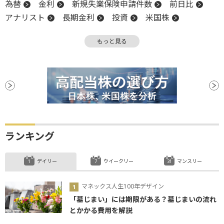
為替
金利
新規失業保険申請件数
前日比
アナリスト
長期金利
投資
米国株
暗号資産
インフレ
業種別株価指数
もっと見る
投資家心理
NASDAQ
反落
押し目買い
株価指数
地政学リスク
ランキング
デイリー
ウイークリー
マンスリー
マネックス人生100年デザイン
「墓じまい」には期限がある？墓じまいの流れ
とかかる費用を解説