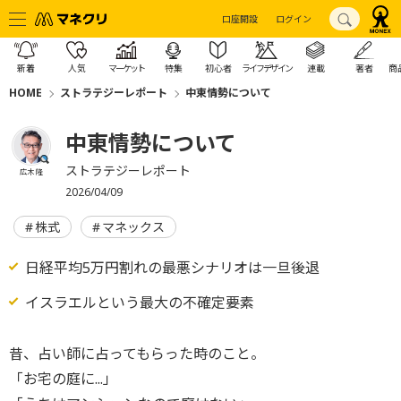
口座開設
ログイン
新着
人気
マーケット
特集
初心者
ライフデザイン
連載
著者
商
HOME
ストラテジーレポート
中東情勢について
中東情勢について
ストラテジーレポート
広木 隆
2026/04/09
株式
マネックス
日経平均5万円割れの最悪シナリオは一旦後退
イスラエルという最大の不確定要素
昔、占い師に占ってもらった時のこと。
「お宅の庭に...」