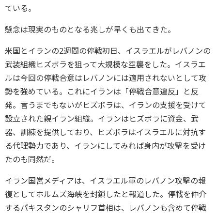
ている。
懸念は現実のものとなる兆しが早くも出てきた。
米国とイランの2週間の停戦初日、イスラエルがレバノンの
武装組織ヒズボラを狙って大規模な空襲をした。イスラエ
ルは今回の停戦合意はレバノンには適用されないとして攻
勢を強めている。これにイランは「停戦合意違反」と反
発。言うまでもないがヒズボラは、イランの支援を受けて
設立された親イラン組織。イランはヒズボラに資金、武
器、訓練を提供しており、ヒズボラはイスラエルに対抗す
る代理勢力であり、イランにしてみれば身内が攻撃を受け
たのも同然だ。
イラン国営メディアは、イスラエル軍のレバノン攻撃の報
復としてホルムズ海峡を封鎖したと報道した。停戦を仲介
するパキスタンのシャリフ首相は、レバノンも含めて停戦