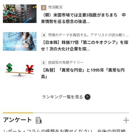
市況概況
（朝）米国市場では主要3指数がまちまち 中
東情勢を巡る懸念の後退...
市場のテーマを再訪する。アナリストが読み解くテーマの本質
【日本株】株価77倍「第二のキオクシア」を探
せ！次の大化け企業を探...
吉田恒の為替デイリー
【為替】「異常な円安」と1995年「異常な円
高」
ランキング一覧を見る
アンケート
レポート・コラムの感想をお寄せください。今後の内容検