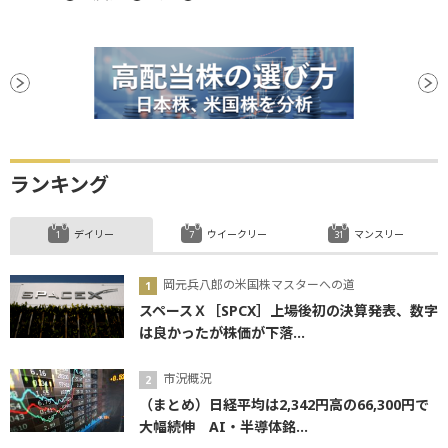
ランキング
デイリー
ウイークリー
マンスリー
岡元兵八郎の米国株マスターへの道
スペースＸ［SPCX］上場後初の決算発表、数字
は良かったが株価が下落...
市況概況
（まとめ）日経平均は2,342円高の66,300円で
大幅続伸 AI・半導体銘...