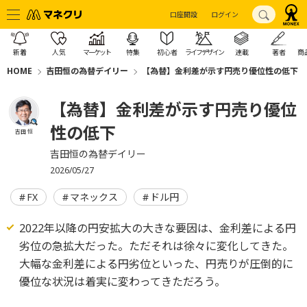
口座開設
ログイン
新着
人気
マーケット
特集
初心者
ライフデザイン
連載
著者
商
HOME
吉田恒の為替デイリー
【為替】金利差が示す円売り優位性の低下
【為替】金利差が示す円売り優位
性の低下
吉田 恒
吉田恒の為替デイリー
2026/05/27
FX
マネックス
ドル円
2022年以降の円安拡大の大きな要因は、金利差による円
劣位の急拡大だった。ただそれは徐々に変化してきた。
大幅な金利差による円劣位といった、円売りが圧倒的に
優位な状況は着実に変わってきただろう。