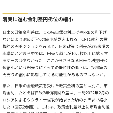
着実に進む金利差円劣位の縮小
日米の政策金利差は、この先日銀の利上げやFRBの利下げ
などにより3％以下への縮小が見込まれる。CFTC統計の投
機筋の円ポジションをみると、日米政策金利差が3％未満の
水準にとどまる中では、円売り越しが10万枚以上に拡大す
るケースは少なかった。ここからさらなる日米金利差円劣
位縮小という円売りにとっての優位性の低下は、投機筋の
円売りの縮小に影響してくる可能性があるのではないか。
また、日米の金融政策を受けた政策金利の差とは別に、市
場金利、たとえば日米2年債利回り差は、一時2022年2月の
ロシアによるウクライナ侵攻が始まった頃の水準まで縮小
した（図表2参照）。これは、政策金利差以上に市場金利差