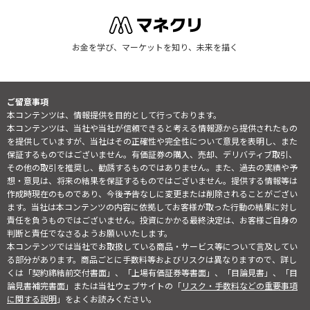
お金を学び、マーケットを知り、未来を描く
ご留意事項
本コンテンツは、情報提供を目的として行っております。
本コンテンツは、当社や当社が信頼できると考える情報源から提供されたもの
を提供していますが、当社はその正確性や完全性について意見を表明し、また
保証するものではございません。有価証券の購入、売却、デリバティブ取引、
その他の取引を推奨し、勧誘するものではありません。また、過去の実績や予
想・意見は、将来の結果を保証するものではございません。提供する情報等は
作成時現在のものであり、今後予告なしに変更または削除されることがござい
ます。当社は本コンテンツの内容に依拠してお客様が取った行動の結果に対し
責任を負うものではございません。投資にかかる最終決定は、お客様ご自身の
判断と責任でなさるようお願いいたします。
本コンテンツでは当社でお取扱している商品・サービス等について言及してい
る部分があります。商品ごとに手数料等およびリスクは異なりますので、詳し
くは「契約締結前交付書面」、「上場有価証券等書面」、「目論見書」、「目
論見書補完書面」または当社ウェブサイトの「
リスク・手数料などの重要事項
に関する説明
」をよくお読みください。