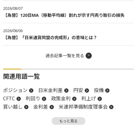
2026/08/07
【為替】120日MA（移動平均線）割れが示す円売り取引の損失
2026/08/06
【為替】「日米通貨同盟の完成形」の意味とは？
過去記事一覧を見る
関連用語一覧
ポジション
日米金利差
円安
投機
CFTC
利回り
政策金利
利上げ
買い越し
金利差
米連邦準備制度理事会
インフレ
売り越し
金利
先物取引
もっと見る
金融政策
FRB
日銀
バブル
利下げ