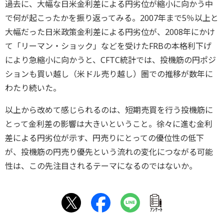
過去に、大幅な日米金利差による円劣位が縮小に向かう中
で何が起こったかを振り返ってみる。2007年まで5％以上と
大幅だった日米政策金利差による円劣位が、2008年にかけ
て「リーマン・ショック」などを受けたFRBの本格利下げ
により急縮小に向かうと、CFTC統計では、投機筋の円ポジ
ションも買い越し（米ドル売り越し）圏での推移が数年に
わたり続いた。
以上から改めて感じられるのは、短期売買を行う投機筋に
とって金利差の影響は大きいということ。徐々に進む金利
差による円劣位が示す、円売りにとっての優位性の低下
が、投機筋の円売り優先という流れの変化につながる可能
性は、この先注目されるテーマになるのではないか。
ｱﾝｹｰﾄ