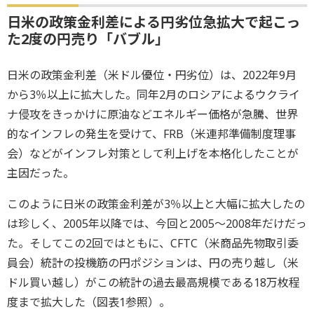
日米の政策金利差による円劣位急拡大で起こっ
た2度の円売り「バブル」
日米の政策金利差（米ドル優位・円劣位）は、2022年9月
から3％以上に拡大した。同年2月のロシアによるウクライ
ナ侵攻をきっかけに原油などエネルギー価格が急騰、世界
的なインフレの発生を受けて、FRB（米連邦準備制度理事
会）などがインフレ対策として利上げを本格化したことが
主因だった。
このように日米の政策金利差が3％以上と大幅に拡大したの
は珍しく、2005年以降では、今回と2005～2008年だけだっ
た。そしてこの2回ではともに、CFTC（米商品先物取引委
員会）統計の投機筋の円ポジションは、円の売り越し（米
ドル買い越し）がこの統計の過去最高規模である18万枚程
度まで拡大した（図表1参照）。