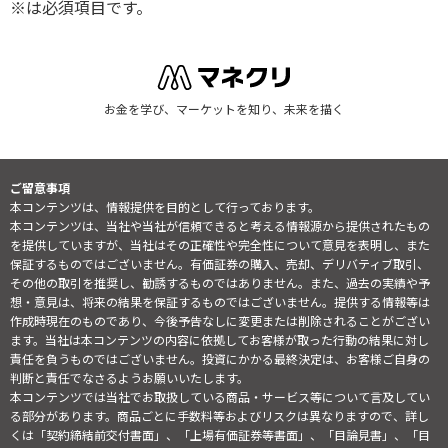
※は必須項目です。
お金を学び、マーケットを知り、未来を描く
ご留意事項
本コンテンツは、情報提供を目的として行っております。
本コンテンツは、当社や当社が信頼できると考える情報源から提供されたもの
を提供していますが、当社はその正確性や完全性について意見を表明し、また
保証するものではございません。有価証券の購入、売却、デリバティブ取引、
その他の取引を推奨し、勧誘するものではありません。また、過去の実績や予
想・意見は、将来の結果を保証するものではございません。提供する情報等は
作成時現在のものであり、今後予告なしに変更または削除されることがござい
ます。当社は本コンテンツの内容に依拠してお客様が取った行動の結果に対し
責任を負うものではございません。投資にかかる最終決定は、お客様ご自身の
判断と責任でなさるようお願いいたします。
本コンテンツでは当社でお取扱している商品・サービス等について言及してい
る部分があります。商品ごとに手数料等およびリスクは異なりますので、詳し
くは「契約締結前交付書面」、「上場有価証券等書面」、「目論見書」、「目