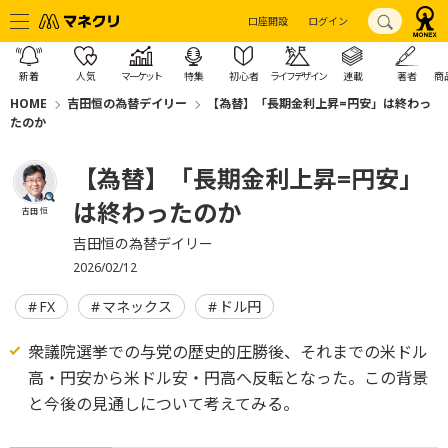
口座開設
ログイン
新着
人気
マーケット
特集
初心者
ライフデザイン
連載
著者
商
HOME
吉田恒の為替デイリー
【為替】「長期金利上昇=円安」は終わっ
たのか
【為替】「長期金利上昇=円安」
は終わったのか
吉田 恒
吉田恒の為替デイリー
2026/02/12
FX
マネックス
ドル円
衆議院選挙での与党の歴史的圧勝後、それまでの米ドル
高・円安から米ドル安・円高へ反転となった。この背景
と今後の見通しについて考えてみる。