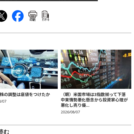
印刷
ｱﾝｹｰﾄ
株の調整は底値をつけたか
（朝）米国市場は3指数揃って下落
中東情勢悪化懸念から投資家心理が
8/07
悪化し売り優...
2026/08/07
読む