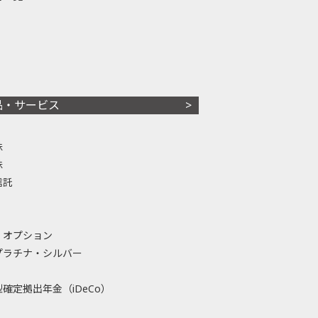
品・サービス
株
株
信託
・オプション
プラチナ・シルバー
確定拠出年金（iDeCo）