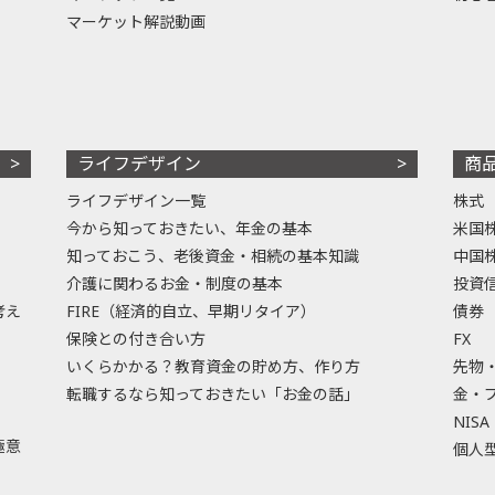
マーケット解説動画
ライフデザイン
商
ライフデザイン一覧
株式
今から知っておきたい、年金の基本
米国
知っておこう、老後資金・相続の基本知識
中国
介護に関わるお金・制度の基本
投資
考え
FIRE（経済的自立、早期リタイア）
債券
保険との付き合い方
FX
いくらかかる？教育資金の貯め方、作り方
先物
転職するなら知っておきたい「お金の話」
金・
NISA
極意
個人型