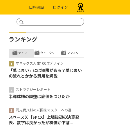
口座開設
ログイン
ランキング
デイリー
ウイークリー
マンスリー
マネックス人生100年デザイン
「墓じまい」には期限がある？墓じまい
の流れとかかる費用を解説
ストラテジーレポート
半導体株の調整は底値をつけたか
岡元兵八郎の米国株マスターへの道
スペースＸ［SPCX］上場後初の決算発
表、数字は良かったが株価が下落...