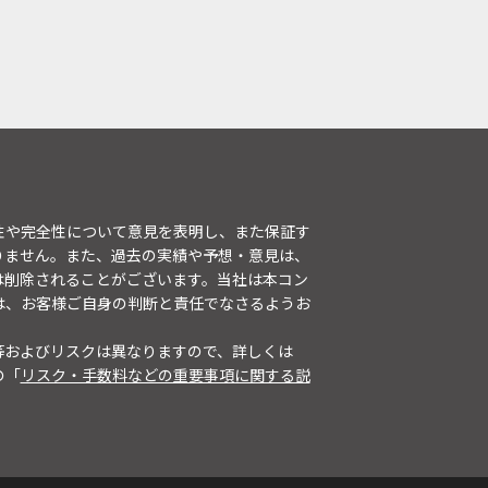
性や完全性について意見を表明し、また保証す
りません。また、過去の実績や予想・意見は、
は削除されることがございます。当社は本コン
は、お客様ご自身の判断と責任でなさるようお
等およびリスクは異なりますので、詳しくは
の「
リスク・手数料などの重要事項に関する説