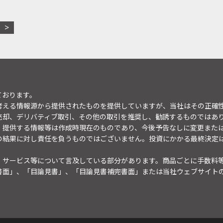
ております。
考える情報源から提供されたものを提供していますが、当社はその正確
売却、デリバティブ取引、その他の取引を推奨し、勧誘するものではあ
。提供する情報等は作成時現在のものであり、今後予告なしに変更また
の結果に対し責任を負うものではございません。投資にかかる最終決定
・サービス等について言及している部分があります。商品ごとに手数料
書面」、「目論見書」、「目論見書補完書面」または当社ウェブサイト