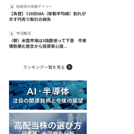
吉田恒の為替デイリー
【為替】120日MA（移動平均線）割れが
示す円売り取引の損失
市況概況
（朝）米国市場は3指数揃って下落 中東
情勢悪化懸念から投資家心理...
ランキング一覧を見る