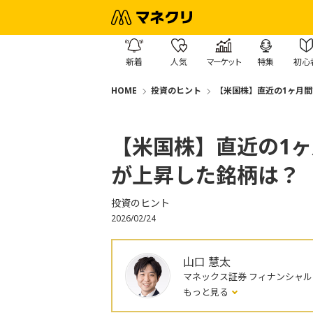
新着
人気
マーケット
特集
初心
HOME
投資のヒント
【米国株】直近の1ヶ月
【米国株】直近の1
が上昇した銘柄は？
投資のヒント
2026/02/24
山口 慧太
マネックス証券 フィナンシャ
もっと見る