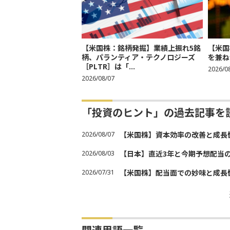
【米国株：銘柄発掘】業績上振れ5銘
【米国
柄、パランティア・テクノロジーズ
を兼ね
［PLTR］は「...
2026/0
2026/08/07
「投資のヒント」の過去記事を
2026/08/07
【米国株】資本効率の改善と成長
2026/08/03
【日本】直近3年と今期予想配当
2026/07/31
【米国株】配当面での妙味と成長