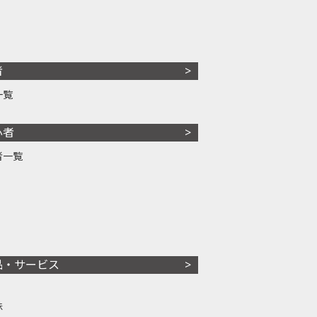
者
一覧
心者
者一覧
品・サービス
株