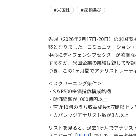
米国株
銘柄選び
先週（2026年2月17日-20日）の米国
移となりました。コミュニケーション・
中心にディフェンシブセクターが軟調な推
するなか、米国企業の業績は総じて堅調
づき、この1ヶ月間でアナリストレーテ
＜スクリーニング条件＞
・S＆P500株価指数構成銘柄
・時価総額が1000億円以上
・直近10期のうち収益成長が7期以上プ
・カバレッジアナリスト数が3人以上
リストを見ると、過去1ヶ月でアナリス
ノロジーズ［
PLTR
］でした。データ分析