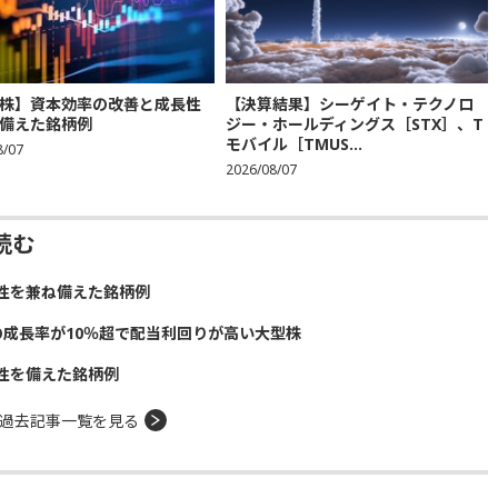
株】資本効率の改善と成長性
【決算結果】シーゲイト・テクノロ
備えた銘柄例
ジー・ホールディングス［STX］、T
モバイル［TMUS...
8/07
2026/08/07
読む
性を兼ね備えた銘柄例
の成長率が10％超で配当利回りが高い大型株
性を備えた銘柄例
過去記事一覧を見る