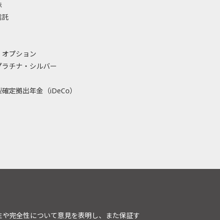
株
信託
・オプション
プラチナ・シルバー
確定拠出年金（iDeCo）
性や完全性について意見を表明し、また保証す