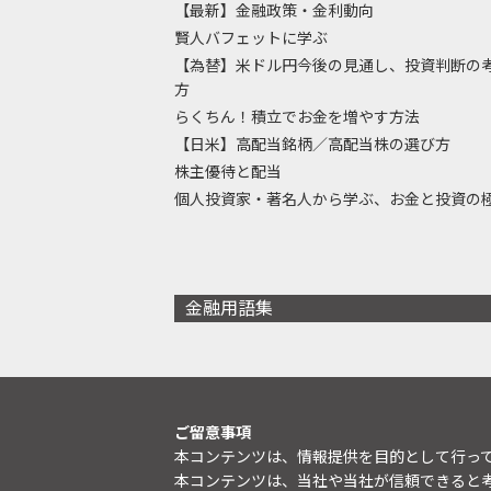
【最新】金融政策・金利動向
賢人バフェットに学ぶ
【為替】米ドル円今後の見通し、投資判断の
方
らくちん！積立でお金を増やす方法
【日米】高配当銘柄／高配当株の選び方
株主優待と配当
個人投資家・著名人から学ぶ、お金と投資の
金融用語集
ご留意事項
本コンテンツは、情報提供を目的として行っ
本コンテンツは、当社や当社が信頼できると