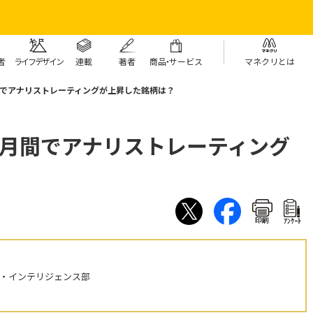
者
ライフデザイン
連載
著者
商
品・
サービス
マネクリとは
間でアナリストレーティングが上昇した銘柄は？
ヶ月間でアナリストレーティング
印刷
ｱﾝｹｰﾄ
ル・インテリジェンス部