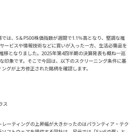
市場では、S＆P500株価指数が週間で1.1％高となり、堅調な推
サービスや情報技術などに買いが入った一方、生活必需品を
移となりました。2025年第4四半期の決算発表も概ね一巡
な印象です。そこで今回は、以下のスクリーニング条件に基
ィングが上方修正された銘柄を確認します。
ラス
トレーティングの上昇幅が大きかったのはパランティア・テク
ソフトウェアを提供する同社は、足元では「SaaSの死」と