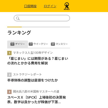
口座開設
ログイン
ランキング
デイリー
ウイークリー
マンスリー
マネックス人生100年デザイン
「墓じまい」には期限がある？墓じまい
の流れとかかる費用を解説
ストラテジーレポート
半導体株の調整は底値をつけたか
岡元兵八郎の米国株マスターへの道
スペースＸ［SPCX］上場後初の決算発
表、数字は良かったが株価が下落...