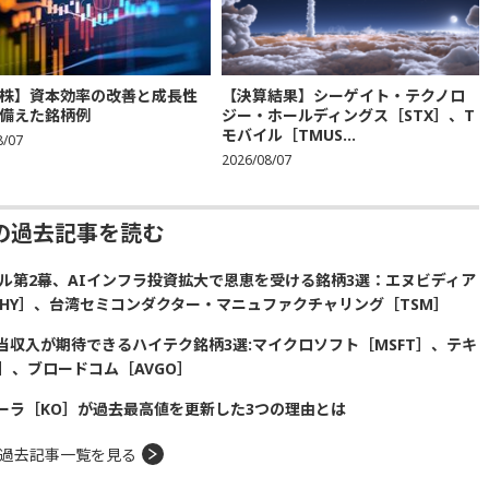
株】資本効率の改善と成長性
【決算結果】シーゲイト・テクノロ
備えた銘柄例
ジー・ホールディングス［STX］、T
モバイル［TMUS...
8/07
2026/08/07
の過去記事を読む
ル第2幕、AIインフラ投資拡大で恩恵を受ける銘柄3選：エヌビディア
SKHY］、台湾セミコンダクター・マニュファクチャリング［TSM］
収入が期待できるハイテク銘柄3選:マイクロソフト［MSFT］、テキ
］、ブロードコム［AVGO］
ーラ［KO］が過去最高値を更新した3つの理由とは
過去記事一覧を見る