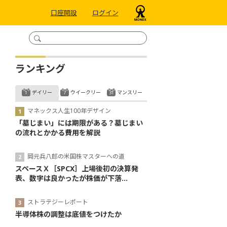
口座開設
ログイン
ランキング
デイリー
ウイークリー
マンスリー
マネックス人生100年デザイン
「墓じまい」には期限がある？墓じまい
の流れとかかる費用を解説
岡元兵八郎の米国株マスターへの道
スペースＸ［SPCX］上場後初の決算発
表、数字は良かったが株価が下落...
ストラテジーレポート
半導体株の調整は底値をつけたか