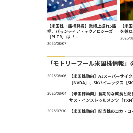
【米国株：銘柄発掘】業績上振れ5銘
【米国
柄、パランティア・テクノロジーズ
を兼ね
［PLTR］は「...
2026/0
2026/08/07
「モトリーフール米国株情報」
2026/08/06
【米国株動向】AIスーパーサイク
［NVDA］、SKハイニックス［
2026/08/04
【米国株動向】長期的な成長と配当
サス・インストゥルメンツ［TXN
2026/07/30
【米国株動向】配当株のコカ・コ