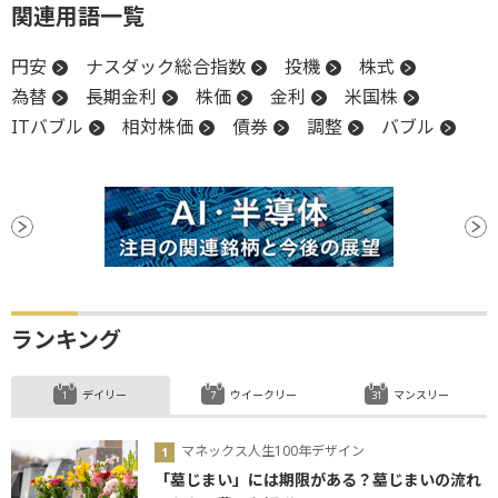
関連用語一覧
円安
ナスダック総合指数
投機
株式
為替
長期金利
株価
金利
米国株
ITバブル
相対株価
債券
調整
バブル
ランキング
デイリー
ウイークリー
マンスリー
マネックス人生100年デザイン
「墓じまい」には期限がある？墓じまいの流れ