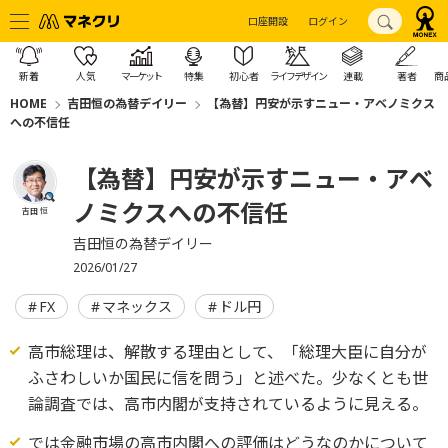
口座開設
ログイン
新着
人気
マーケット
特集
初心者
ライフデザイン
連載
著者
商
HOME
吉田恒の為替デイリー
【為替】円安が示すニュー・アベノミクス
への不信任
【為替】円安が示すニュー・アベ
ノミクスへの不信任
吉田 恒
吉田恒の為替デイリー
2026/01/27
FX
マネックス
ドル円
高市総理は、解散する理由として、「総理大臣に自分が
ふさわしいか国民に信を問う」と述べた。少なくとも世
論調査では、高市内閣が支持されているように見える。
では金融市場の高市内閣への評価はどうなのかについて