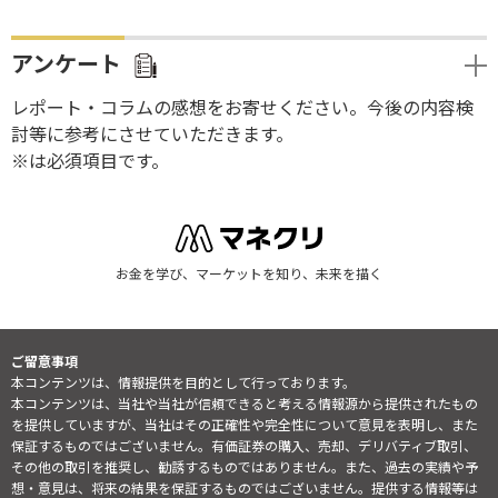
アンケート
レポート・コラムの感想をお寄せください。今後の内容検
討等に参考にさせていただきます。
※は必須項目です。
お金を学び、マーケットを知り、未来を描く
ご留意事項
本コンテンツは、情報提供を目的として行っております。
本コンテンツは、当社や当社が信頼できると考える情報源から提供されたもの
を提供していますが、当社はその正確性や完全性について意見を表明し、また
保証するものではございません。有価証券の購入、売却、デリバティブ取引、
その他の取引を推奨し、勧誘するものではありません。また、過去の実績や予
想・意見は、将来の結果を保証するものではございません。提供する情報等は