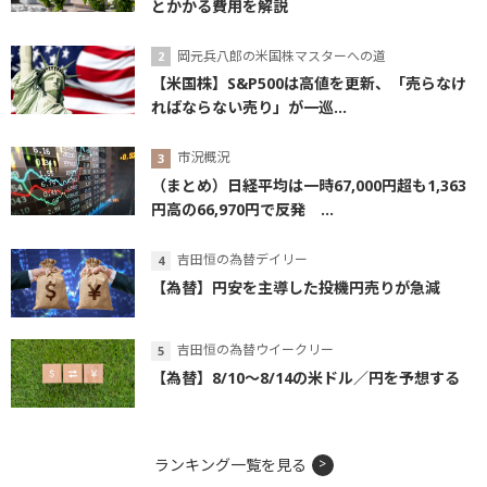
とかかる費用を解説
岡元兵八郎の米国株マスターへの道
【米国株】S&P500は高値を更新、「売らなけ
ればならない売り」が一巡...
市況概況
（まとめ）日経平均は一時67,000円超も1,363
円高の66,970円で反発 ...
吉田恒の為替デイリー
【為替】円安を主導した投機円売りが急減
吉田恒の為替ウイークリー
【為替】8/10～8/14の米ドル／円を予想する
ランキング一覧を見る