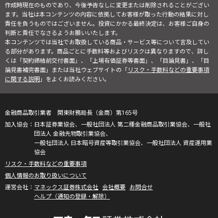
作成時現在のものであり、今後予告なしに変更または削除されることがござい
ます。当社は本コンテンツの内容に依拠してお客様が取った行動の結果に対し
責任を負うものではございません。投資にかかる最終決定は、お客様ご自身の
判断と責任でなさるようお願いいたします。
本コンテンツでは当社でお取扱している商品・サービス等について言及してい
る部分があります。商品ごとに手数料等およびリスクは異なりますので、詳し
くは「契約締結前交付書面」、「上場有価証券等書面」、「目論見書」、「目
論見書補完書面」または当社ウェブサイトの「
リスク・手数料などの重要事項
に関する説明
」をよくお読みください。
金融商品取引業者 関東財務局長（金商）第165号
日本証券業協会、一般社団法人 第二種金融商品取引業協会、一般社
団法人 金融先物取引業協会、
一般社団法人 日本暗号資産等取引業協会、一般社団法人 資産運用業
協会
リスク・手数料などの重要事項
個人情報のお取り扱いについて
マネックス証券株式会社
会社概要
お問合せ
ヘルプ（通知の登録・解除）