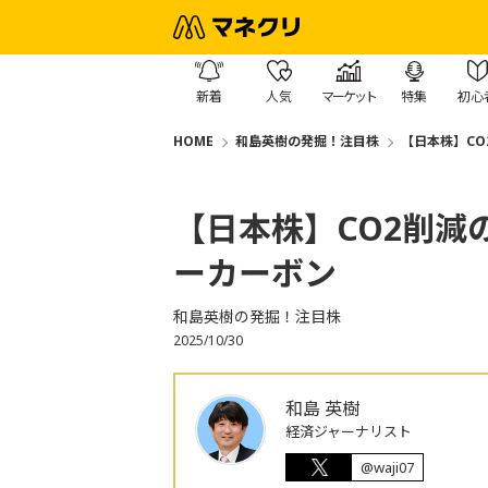
新着
人気
マーケット
特集
初心
HOME
和島英樹の発掘！注目株
【日本株】C
【日本株】CO2削減
ーカーボン
和島英樹の発掘！注目株
2025/10/30
和島 英樹
経済ジャーナリスト
@waji07