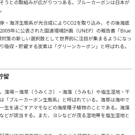
らそうとの取組みが広がりつつある。ブルーカーボンは日本が
。
岸・海洋生態系が光合成によりCO2を取り込み、その後海底
09年に公表された国連環境計画（UNEP）の報告書「Blue
吸収源対策の新しい選択肢として世界的に注目が集まるようになっ
り吸収・貯蔵する炭素は「グリーンカーボン」と呼ばれる。
貯留
、藻場－海草（うみくさ）・海藻（うみも）や塩生湿地・干
は「ブルーカーボン生態系」と呼ばれている。海草は海中で
一生を過ごすアマモなどの海産種子植物のことである。海藻
などが該当する。また、ヨシなどが茂る湿地帯を塩生湿地と