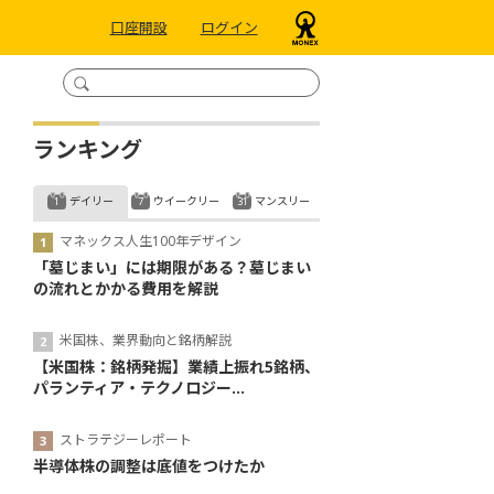
口座開設
ログイン
ランキング
デイリー
ウイークリー
マンスリー
マネックス人生100年デザイン
「墓じまい」には期限がある？墓じまい
の流れとかかる費用を解説
米国株、業界動向と銘柄解説
【米国株：銘柄発掘】業績上振れ5銘柄、
パランティア・テクノロジー...
ストラテジーレポート
半導体株の調整は底値をつけたか