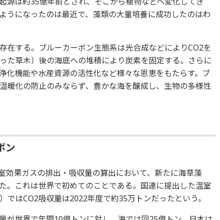
起源は約35億年前とされ、そこから植物などへ変化してき
るようになったのは最近で、藻類の大量培養に成功したのはわ
存在する。ブルーカーボン生態系は光合成などによりCO2を
った草木）後の海底への堆積により炭素を固定する。さらに
質浄化機能や水産資源の活性化など様々な恩恵をもたらす。ブ
温暖化の防止のみならず、豊かな海を醸成し、生物の多様性
ボン
温室効果ガスの排出・吸収量の算出において、新たに海草藻
した。これは世界で初めてのことである。国連に提出した温室
ではCO2吸収量は2022年度で約35万トンだったという。
量が世界で年間10億トンに対し、海では同25億トン。日本は