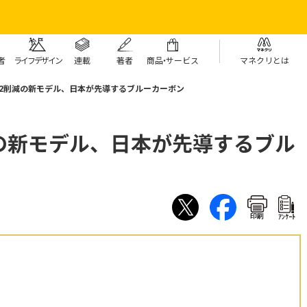
者
ライフデザイン
連載
著者
商
品・
サービス
マネクリとは
O2削減の新モデル、日本が先導するブルーカーボン
の新モデル、日本が先導するブル
印刷
ｱﾝｹｰﾄ