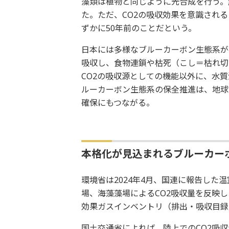
藻類は植物と同じように光合成を行う。
た。ただ、CO2の吸収効果を意識され
ずかに50年前のことだという。
日本には多様なブルーカーボン生態系が
吸収し、食物連鎖や枯死（こし＝枯れ切
CO2の吸収源としての機能以外に、水
ルーカーボン生態系の保全推進は、地球
確保にもつながる。
本格化が見込まれるブルーカー
環境省は2024年4月、国連に報告した
場、海藻藻場によるCO2吸収量を反映
効果ガスインベントリ（排出・吸収目録）
国土交通省によれば、陸上でのCO2吸収