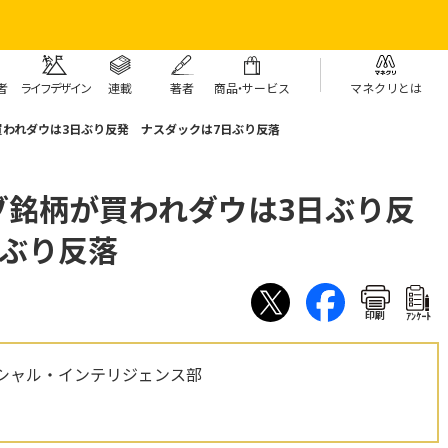
者
ライフデザイン
連載
著者
商
品・
サービス
マネクリとは
われダウは3日ぶり反発 ナスダックは7日ぶり反落
ブ銘柄が買われダウは3日ぶり反
日ぶり反落
印刷
ｱﾝｹｰﾄ
シャル・インテリジェンス部