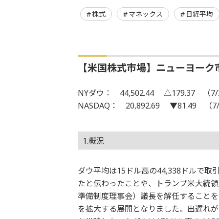
株式
マネックス
日経平均
【米国株式市場】ニューヨーク
NYダウ： 44,502.44 △179.37 （7/
NASDAQ： 20,892.69 ▼81.49 （7
1.概況
ダウ平均は15ドル高の44,338ドル
たと伝わったことや、トランプ米大統領
準備制度理事会）議長を解任することを
を拡大する展開となりました。出遅れが