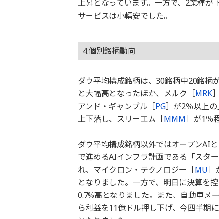
上昇となっています。一方で、2業種が
サービスは小幅安でした。
4.個別銘柄動向
ダウ平均構成銘柄は、30銘柄中20銘柄
と大幅高となったほか、メルク［
MRK
アンド・ギャンブル［
PG
］が2％以上
上下落し、スリーエム［
MMM
］が1％
ダウ平均構成銘柄以外ではオープンAI
で進めるAIインフラ計画である「スタ
れ、マイクロン・テクノロジー［
MU
］
となりました。一方で、明日に決算を控
0.7%高となりました。また、自動車メ
ら利益を11億ドル押し下げ、今四半期に