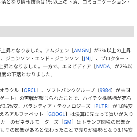
下落となり情報技術は1％以上の下落、コミュニケーション・
が上昇となりました。アムジェン［
AMGN
］が3％以上の上昇
］、ジョンソン・エンド・ジョンソン［
JNJ
］、プロクター・
の上昇となりました。一方で、エヌビディア［
NVDA
］が2％以
程度の下落となりました。
とオラクル［
ORCL
］、ソフトバンクグループ（
9984
）が共同
ーゲート」の苦戦が報じられたことで、ハイテク株銘柄が売ら
が3.5%安、パランティア・テクノロジーズ［
PLTR
］が1.8%安
えるアルファベット［
GOOGL
］は決算に先立って買いが入り
ーカーのゼネラルモーターズ［
GM
］はトランプ関税の影響か
もその影響があると伝わったことで売りが優勢となり8.1%安