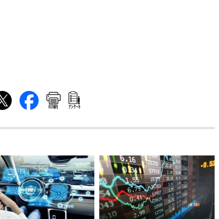
印刷
ｱﾝｹｰﾄ