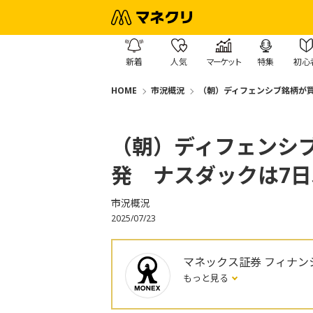
新着
人気
マーケット
特集
初心
HOME
市況概況
（朝）ディフェンシブ銘柄が買
（朝）ディフェンシ
発 ナスダックは7
市況概況
2025/07/23
マネックス証券 フィナン
もっと見る