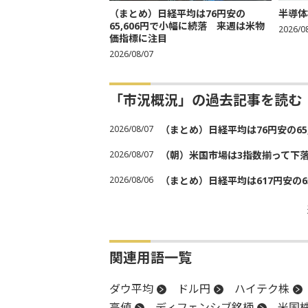
（まとめ）日経平均は76円安の
半導体
65,606円で小幅に続落 来週は米物
2026/0
価指標に注目
2026/08/07
「市況概況」の過去記事を読む
2026/08/07
（まとめ）日経平均は76円安の6
2026/08/07
（朝）米国市場は3指数揃って下
2026/08/06
（まとめ）日経平均は617円安の6
関連用語一覧
ダウ平均
ドル円
ハイテク株
高値
ディフェンシブ銘柄
米国