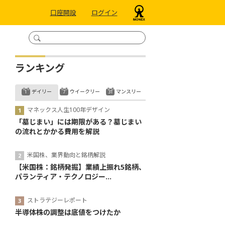
口座開設
ログイン
ランキング
デイリー
ウイークリー
マンスリー
マネックス人生100年デザイン
「墓じまい」には期限がある？墓じまい
の流れとかかる費用を解説
米国株、業界動向と銘柄解説
【米国株：銘柄発掘】業績上振れ5銘柄、
パランティア・テクノロジー...
ストラテジーレポート
半導体株の調整は底値をつけたか