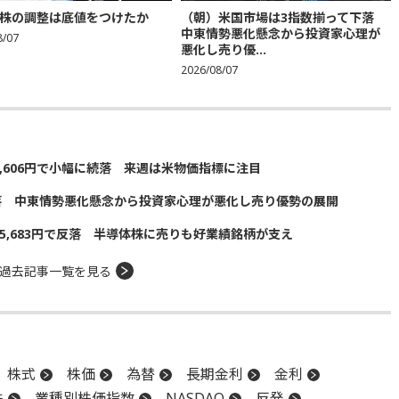
株の調整は底値をつけたか
（朝）米国市場は3指数揃って下落
中東情勢悪化懸念から投資家心理が
8/07
悪化し売り優...
2026/08/07
5,606円で小幅に続落 来週は米物価指標に注目
落 中東情勢悪化懸念から投資家心理が悪化し売り優勢の展開
5,683円で反落 半導体株に売りも好業績銘柄が支え
過去記事一覧を見る
株式
株価
為替
長期金利
金利
株
業種別株価指数
NASDAQ
反発