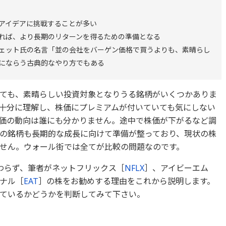
アイデアに挑戦することが多い
れば、より長期のリターンを得るための準備となる
ェット氏の名言「並の会社をバーゲン価格で買うよりも、素晴らし
にならう古典的なやり方でもある
ても、素晴らしい投資対象となりうる銘柄がいくつかありま
十分に理解し、株価にプレミアムが付いていても気にしない
価の動向は誰にも分かりません。途中で株価が下がるなど調
の銘柄も長期的な成長に向けて準備が整っており、現状の株
せん。ウォール街では全てが比較の問題なのです。
わらず、筆者がネットフリックス［
NFLX
］、アイビーエム
ナル［
EAT
］の株をお勧めする理由をこれから説明します。
ているかどうかを判断してみて下さい。