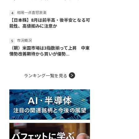
相場一点喜怒哀楽
【日本株】8月は前半高・後半安となる可
能性、高値掴みに注意か
市況概況
（朝）米国市場は3指数揃って上昇 中東
情勢改善期待から買いが優勢...
ランキング一覧を見る