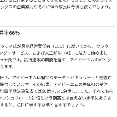
上げると約束することはできません。しかし、このような例
リックスの企業努力やそれに伴う成長は今後も続くでしょう。
昇率66％
メッティ氏が最高経営責任者（CEO）に就いてから、クラウ
ング・サービス、および人工知能（AI）に注力し始めまし
ュナ氏です。試行錯誤の期間を経て、アイビーエムのAIとク
ります。
に任せ、アイビーエムは堅牢なデータ・セキュリティと監査対
提供しています。その結果、アイビーエムの生成AIの受注
の第1四半期決算発表では60億ドルに急増しました。それでも株
ャッシュフローの21倍という割高とは言えない水準にありま
考えると、注目に値する水準と言えるでしょう。