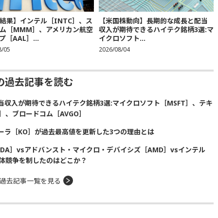
結果】インテル［INTC］、ス
【米国株動向】長期的な成長と配当
ム［MMM］、アメリカン航空
収入が期待できるハイテク銘柄3選:マ
［AAL］...
イクロソフト...
8/05
2026/08/04
の過去記事を読む
収入が期待できるハイテク銘柄3選:マイクロソフト［MSFT］、テキ
］、ブロードコム［AVGO］
ーラ［KO］が過去最高値を更新した3つの理由とは
DA］vsアドバンスト・マイクロ・デバイシズ［AMD］vsインテル
半導体競争を制したのはどこか？
過去記事一覧を見る