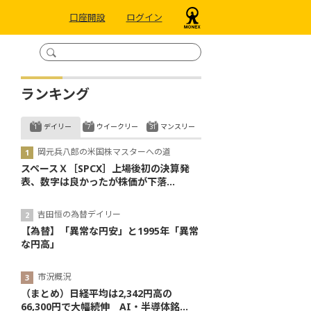
口座開設
ログイン
ランキング
デイリー
ウイークリー
マンスリー
岡元兵八郎の米国株マスターへの道
スペースＸ［SPCX］上場後初の決算発
表、数字は良かったが株価が下落...
吉田恒の為替デイリー
【為替】「異常な円安」と1995年「異常
な円高」
市況概況
（まとめ）日経平均は2,342円高の
66,300円で大幅続伸 AI・半導体銘...