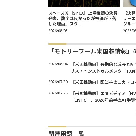
スペースＸ［SPCX］上場後初の決算
【決算
発表、数字は良かったが株価が下落
リーエ
した理由。スタ...
グループ
2026/08/05
2026/0
「モトリーフール米国株情報」
2026/08/04
【米国株動向】長期的な成長と配当
サス・インストゥルメンツ［TXN
2026/07/30
【米国株動向】配当株のコカ・コ
2026/07/28
【米国株動向】エヌビディア［NV
［INTC］、2026年前半のAI
関連用語一覧