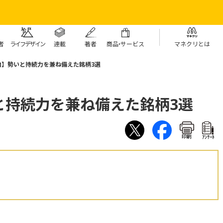
者
ライフデザイン
連載
著者
商
品・
サービス
マネクリとは
向】勢いと持続力を兼ね備えた銘柄3選
と持続力を兼ね備えた銘柄3選
印刷
ｱﾝｹｰﾄ