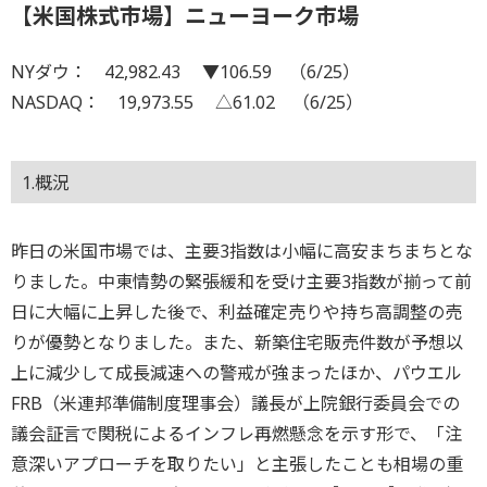
【米国株式市場】ニューヨーク市場
NYダウ： 42,982.43 ▼106.59 （6/25）
NASDAQ： 19,973.55 △61.02 （6/25）
1.概況
昨日の米国市場では、主要3指数は小幅に高安まちまちとな
りました。中東情勢の緊張緩和を受け主要3指数が揃って前
日に大幅に上昇した後で、利益確定売りや持ち高調整の売
りが優勢となりました。また、新築住宅販売件数が予想以
上に減少して成長減速への警戒が強まったほか、パウエル
FRB（米連邦準備制度理事会）議長が上院銀行委員会での
議会証言で関税によるインフレ再燃懸念を示す形で、「注
意深いアプローチを取りたい」と主張したことも相場の重