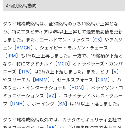
4.個別銘柄動向
ダウ平均構成銘柄は、全30銘柄のうち11銘柄が上昇とな
り、特にエヌビディアは4%以上上昇して過去最高値を更新
しました。また、ゴールドマン・サックス［
GS
］やアムジ
ェン［
AMGN
］、ジェイピー・モルガン・チェース
［
JPM
］も1%以上上昇しました。一方で、19銘柄が下落と
なり、特にマクドナルド［
MCD
］とトラベラーズ・カンパ
ニーズ［
TRV
］は2%以上下落しました。また、ビザ［
V
］
やスリーエム［
MMM
］、セールスフォース［
CRM
］、ハ
ネウェル・インターナショナル［
HON
］、ベライゾン・コ
ミュニケーションズ［
VZ
］、ユナイテッドヘルス・グルー
プ［
UNH
］、ボーイング［
BA
］は1%以上下落しました。
ダウ平均構成銘柄以外では、カナダのセキュリティ会社で
あるブラックベリー［
BB
］が、第1四半期決算で売上高が