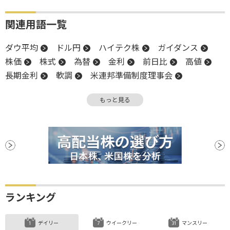
関連用語一覧
ダウ平均
ドル円
ハイテク株
ガイダンス
株価
株式
為替
金利
前日比
高値
長期金利
軟調
米連邦準備制度理事会
利益確定売り
売上高
四半期決算
上方修正
もっと見る
調整
米国株
嫌気
インフレ
EPS
S&P500
業種別株価指数
NASDAQ
始値
反落
引け
FRB
株価指数
関税
業績見通し
決算
新築住宅販売件数
続伸
ランキング
デイリー
ウイークリー
マンスリー