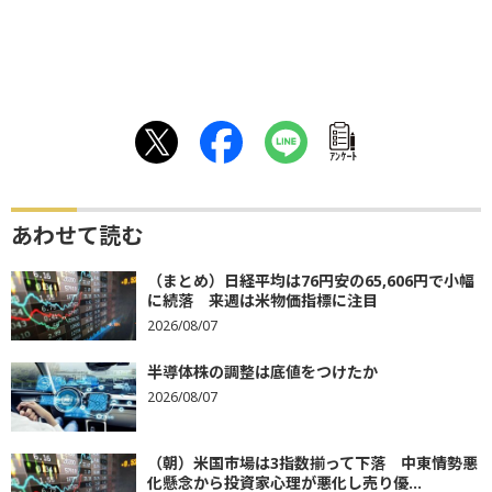
ｱﾝｹｰﾄ
あわせて読む
（まとめ）日経平均は76円安の65,606円で小幅
に続落 来週は米物価指標に注目
2026/08/07
半導体株の調整は底値をつけたか
2026/08/07
（朝）米国市場は3指数揃って下落 中東情勢悪
化懸念から投資家心理が悪化し売り優...