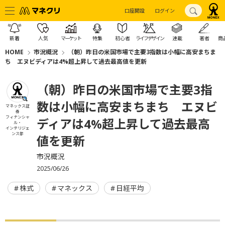
口座開設
ログイン
新着
人気
マーケット
特集
初心者
ライフデザイン
連載
著者
商
HOME
市況概況
（朝）昨日の米国市場で主要3指数は小幅に高安まちま
ち エヌビディアは4%超上昇して過去最高値を更新
（朝）昨日の米国市場で主要3指
数は小幅に高安まちまち エヌビ
マネックス証
券
フィナンシャ
ディアは4%超上昇して過去最高
ル・
インテリジェ
ンス部
値を更新
市況概況
2025/06/26
株式
マネックス
日経平均