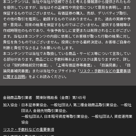
本コンテンツは、当社や当社が信頼できると考える情報源から提供されたもの
を提供していますが、当社はその正確性や完全性について意見を表明し、また
保証するものではございません。有価証券の購入、売却、デリバティブ取引、
その他の取引を推奨し、勧誘するものではありません。また、過去の実績や予
想・意見は、将来の結果を保証するものではございません。提供する情報等は
作成時現在のものであり、今後予告なしに変更または削除されることがござい
ます。当社は本コンテンツの内容に依拠してお客様が取った行動の結果に対し
責任を負うものではございません。投資にかかる最終決定は、お客様ご自身の
判断と責任でなさるようお願いいたします。
本コンテンツでは当社でお取扱している商品・サービス等について言及してい
る部分があります。商品ごとに手数料等およびリスクは異なりますので、詳し
くは「契約締結前交付書面」、「上場有価証券等書面」、「目論見書」、「目
論見書補完書面」または当社ウェブサイトの「
リスク・手数料などの重要事項
に関する説明
」をよくお読みください。
金融商品取引業者 関東財務局長（金商）第165号
日本証券業協会、一般社団法人 第二種金融商品取引業協会、一般社
団法人 金融先物取引業協会、
一般社団法人 日本暗号資産等取引業協会、一般社団法人 資産運用業
協会
リスク・手数料などの重要事項