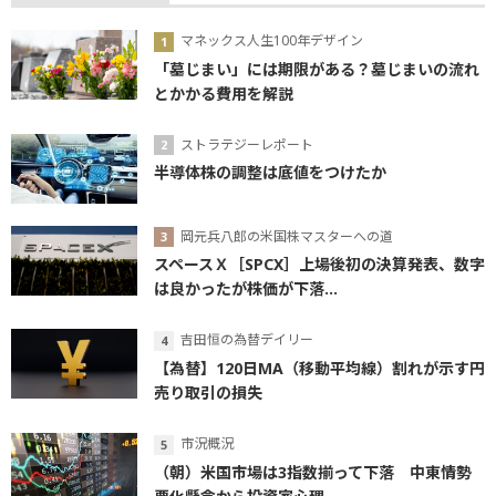
マネックス人生100年デザイン
「墓じまい」には期限がある？墓じまいの流れ
とかかる費用を解説
ストラテジーレポート
半導体株の調整は底値をつけたか
岡元兵八郎の米国株マスターへの道
スペースＸ［SPCX］上場後初の決算発表、数字
は良かったが株価が下落...
吉田恒の為替デイリー
【為替】120日MA（移動平均線）割れが示す円
売り取引の損失
市況概況
（朝）米国市場は3指数揃って下落 中東情勢