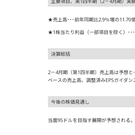
主要項目、第1四半期（2－4月期）実
★売上高･･･前年同期比2.9％増の11.7
★1株当たり利益（一部項目を除く）･･･1
決算総括
2－4月期（第1四半期）売上高は予想と
ベースの売上高、調整済みEPSガイダ
今後の株価見通し
当面95ドルを目指す展開が予想される