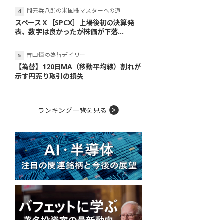
岡元兵八郎の米国株マスターへの道
スペースＸ［SPCX］上場後初の決算発
表、数字は良かったが株価が下落...
吉田恒の為替デイリー
【為替】120日MA（移動平均線）割れが
示す円売り取引の損失
ランキング一覧を見る