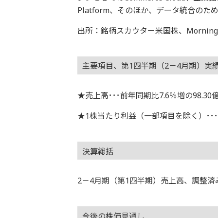
Platform、そのほか、データ統合のた
出所：銘柄スカウター米国株、Morningstar
主要項目、第1四半期（2－4月期）実
★売上高･･･前年同期比7.6％増の98.3
★1株当たり利益（一部項目を除く）･･･2
決算総括
2－4月期（第1四半期）売上高、調整済
今後の株価見通し