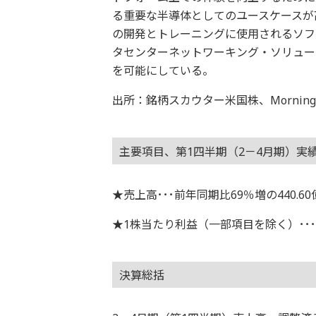
る重要な半導体としてのユースケースが高
の開発とトレーニングに使用されるソフ
タセンターネットワーキング・ソリュー
を可能にしている。
出所：銘柄スカウター米国株、Morningstar
主要項目、第1四半期（2－4月期）実
★売上高･･･前年同期比69％増の440.6
★1株当たり利益（一部項目を除く）･･･0
決算総括