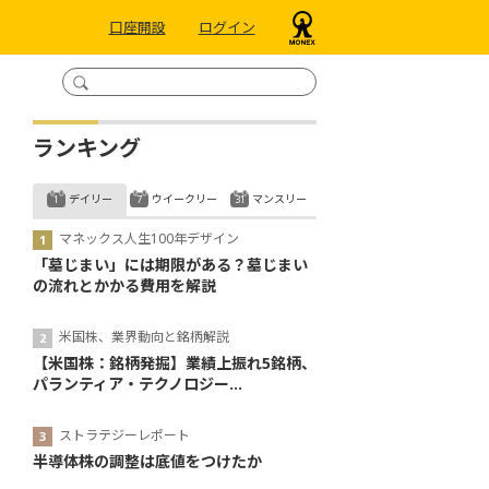
口座開設
ログイン
ランキング
デイリー
ウイークリー
マンスリー
マネックス人生100年デザイン
「墓じまい」には期限がある？墓じまい
の流れとかかる費用を解説
米国株、業界動向と銘柄解説
【米国株：銘柄発掘】業績上振れ5銘柄、
パランティア・テクノロジー...
ストラテジーレポート
半導体株の調整は底値をつけたか