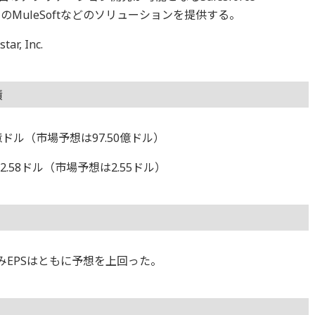
めのMuleSoftなどのソリューションを提供する。
, Inc.
績
0億ドル（市場予想は97.50億ドル）
.58ドル（市場予想は2.55ドル）
みEPSはともに予想を上回った。