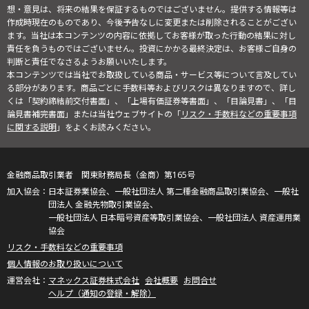
想・意見は、将来の結果を保証するものではございません。提供する情報等は
作成時現在のものであり、今後予告なしに変更または削除されることがござい
ます。当社は本コンテンツの内容に依拠してお客様が取った行動の結果に対し
責任を負うものではございません。投資にかかる最終決定は、お客様ご自身の
判断と責任でなさるようお願いいたします。
本コンテンツでは当社でお取扱している商品・サービス等について言及してい
る部分があります。商品ごとに手数料等およびリスクは異なりますので、詳し
くは「契約締結前交付書面」、「上場有価証券等書面」、「目論見書」、「目
論見書補完書面」または当社ウェブサイトの「
リスク・手数料などの重要事項
に関する説明
」をよくお読みください。
金融商品取引業者 関東財務局長（金商）第165号
日本証券業協会、一般社団法人 第二種金融商品取引業協会、一般社
団法人 金融先物取引業協会、
一般社団法人 日本暗号資産等取引業協会、一般社団法人 資産運用業
協会
リスク・手数料などの重要事項
個人情報のお取り扱いについて
マネックス証券株式会社
会社概要
お問合せ
ヘルプ（通知の登録・解除）