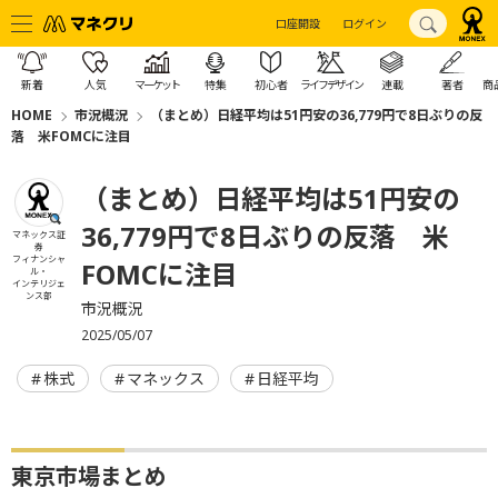
口座開設
ログイン
新着
人気
マーケット
特集
初心者
ライフデザイン
連載
著者
商
HOME
市況概況
（まとめ）日経平均は51円安の36,779円で8日ぶりの反
落 米FOMCに注目
（まとめ）日経平均は51円安の
36,779円で8日ぶりの反落 米
マネックス証
券
フィナンシャ
FOMCに注目
ル・
インテリジェ
ンス部
市況概況
2025/05/07
株式
マネックス
日経平均
東京市場まとめ