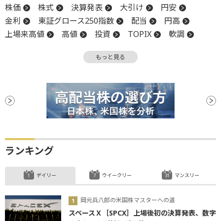
株価
株式
決算発表
大引け
円安
金利
東証グロース250指数
配当
円高
上場来高値
高値
投資
TOPIX
軟調
売上高
政策金利
物価
インフレ
FOMC
もっと見る
終値
堅調
前場
当期純利益
年初来高値
反発
反落
引け
米中貿易摩擦
米連邦公開市場委員会
上値
株式分割
関税
決算
後場
材料
新興市場
上場
増配
続伸
ランキング
デイリー
ウイークリー
マンスリー
岡元兵八郎の米国株マスターへの道
スペースＸ［SPCX］上場後初の決算発表、数字