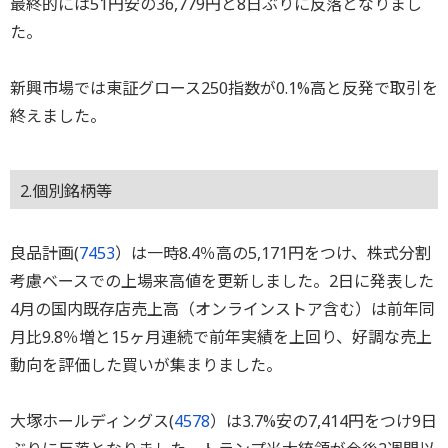
最終的には51円安の36,779円と8日ぶりに反落となりまし
た。
新興市場では東証グロース250指数が0.1%高と反発で取引を
終えました。
2.個別銘柄等
良品計画(
7453
）は一時8.4％高の5,171円をつけ、株式分割
考慮ベースでの上場来高値を更新しました。2日に発表した
4月の国内既存店売上高（オンラインストア含む）は前年同
月比9.8％増と15ヶ月連続で前年実績を上回り、好調な売上
動向を評価した買いが集まりました。
大塚ホールディングス(
4578
）は3.7%安の7,414円をつけ9日