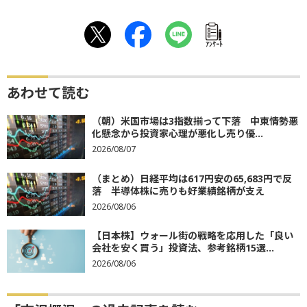
ｱﾝｹｰﾄ
あわせて読む
（朝）米国市場は3指数揃って下落 中東情勢悪
化懸念から投資家心理が悪化し売り優...
2026/08/07
（まとめ）日経平均は617円安の65,683円で反
落 半導体株に売りも好業績銘柄が支え
2026/08/06
【日本株】ウォール街の戦略を応用した「良い
会社を安く買う」投資法、参考銘柄15選...
2026/08/06