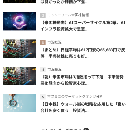
は良かったが株価が下落...
モトリーフール米国株情報
【米国株動向】AIスーパーサイクル第2幕、AI
インフラ投資拡大で恩恵...
市況概況
（まとめ）日経平均は617円安の65,683円で反
落 半導体株に売りも好...
市況概況
（朝）米国市場は3指数揃って下落 中東情勢
悪化懸念から投資家心理...
吉野貴晶のマーケットクオンツ分析
【日本株】ウォール街の戦略を応用した「良い
会社を安く買う」投資法...