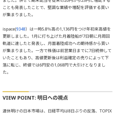
ました。併せて期末配当を従来の20円から25円と増配する
ことも発表したことで、堅調な業績や増配を評価する買い
が集まりました。
ispace(
9348
）は一時5.8％高の1,136円をつけ年初来高値を
更新しました。1月に打ち上げた月着陸船が7日朝に月周回
軌道に達したと発表し、月面着陸成功への期待感から買い
が集まりました。一方で株価は前営業日までに7日続伸して
いたこともあり、高値更新後は利益確定の売りによって下
落に転じ、終値では6円安の1,068円で大引けとなりまし
た。
VIEW POINT: 明日への視点
連休明けの日本市場は、日経平均は8日ぶりの反落、TOPIX