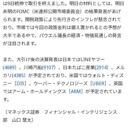
は9日続伸で取引を終えました。明日の材料としては、明日
未明のFOMC（米連邦公開市場委員会）の結果発表があげ
られます。関税政策により先行きのインフレが懸念されて
おり、市場では今回の政策金利は据え置かれるとの予想が
大半である中で、パウエル議長の経済・物価見通しの発言
が注目されます。
また、大引け後の決算発表は日本ではLINEヤフー
(
4689
）、川崎汽船(
9107
）、日本たばこ産業(
2914
）、メル
カリ(
4385
）が予定されており、米国ではウォルト・ディズ
ニー［
DIS
］、ウーバー・テクノロジーズ［
UBER
］、英国
ではアーム・ホールディングス［
ARM
］が予定されていま
す。
（マネックス証券 フィナンシャル・インテリジェンス
部 山口 慧太）