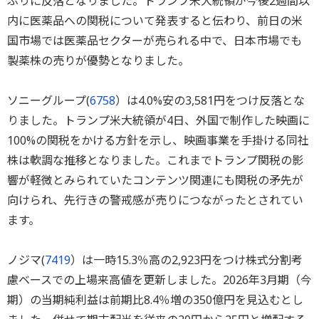
ぶりに反落となりました。トランプ米大統領が今後2週間以
内に医薬品への関税について発表すると伝わり、前日の米
国市場では医薬品セクターが売られる中で、日本市場でも
製薬株の売りが優勢となりました。
ソニーグループ(
6758
）は4.0%安の3,581円をつけ反落とな
りました。トランプ米大統領が4日、外国で制作した映画に
100%の関税をかける方針を示し、映画事業を手掛ける同社
株は軟調な推移となりました。これまでトランプ関税の影
響が軽微とみられていたコンテンツ関連にも関税の矛先が
向けられ、先行きの警戒感が売りにつながったとされてい
ます。
ノジマ(
7419
）は一時15.3％高の2,923円をつけ株式分割考
慮ベースでの上場来高値を更新しました。2026年3月期（今
期）の当期純利益は前期比8.4％増の350億円を見込むとし