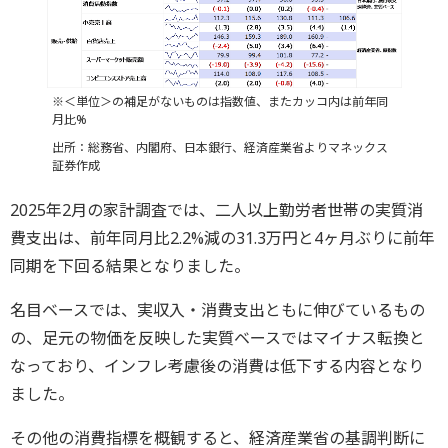
※＜単位＞の補足がないものは指数値、またカッコ内は前年同
月比%
出所：総務省、内閣府、日本銀行、経済産業省よりマネックス
証券作成
2025年2月の家計調査では、二人以上勤労者世帯の実質消
費支出は、前年同月比2.2%減の31.3万円と4ヶ月ぶりに前年
同期を下回る結果となりました。
名目ベースでは、実収入・消費支出ともに伸びているもの
の、足元の物価を反映した実質ベースではマイナス転換と
なっており、インフレ考慮後の消費は低下する内容となり
ました。
その他の消費指標を概観すると、経済産業省の基調判断に