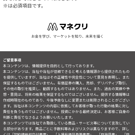
※は必須項目です。
お金を学び、マーケットを知り、未来を描く
ご留意事項
本コンテンツは、情報提供を目的として行っております。
本コンテンツは、当社や当社が信頼できると考える情報源から提供されたもの
を提供していますが、当社はその正確性や完全性について意見を表明し、また
保証するものではございません。有価証券の購入、売却、デリバティブ取引、
その他の取引を推奨し、勧誘するものではありません。また、過去の実績や予
想・意見は、将来の結果を保証するものではございません。提供する情報等は
作成時現在のものであり、今後予告なしに変更または削除されることがござい
ます。当社は本コンテンツの内容に依拠してお客様が取った行動の結果に対し
責任を負うものではございません。投資にかかる最終決定は、お客様ご自身の
判断と責任でなさるようお願いいたします。
本コンテンツでは当社でお取扱している商品・サービス等について言及してい
る部分があります。商品ごとに手数料等およびリスクは異なりますので、詳し
くは「契約締結前交付書面」、「上場有価証券等書面」、「目論見書」、「目