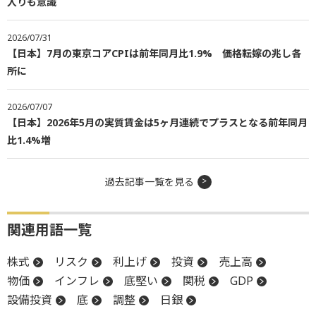
入りも意識
2026/07/31
【日本】7月の東京コアCPIは前年同月比1.9% 価格転嫁の兆し各
所に
2026/07/07
【日本】2026年5月の実質賃金は5ヶ月連続でプラスとなる前年同月
比1.4%増
過去記事一覧を見る
関連用語一覧
株式
リスク
利上げ
投資
売上高
物価
インフレ
底堅い
関税
GDP
設備投資
底
調整
日銀