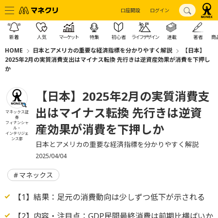
口座開設
ログイン
新着
人気
マーケット
特集
初心者
ライフデザイン
連載
著者
商
HOME
日本とアメリカの重要な経済指標を分かりやすく解説
【日本】
2025年2月の実質消費支出はマイナス転換 先行きは逆資産効果が消費を下押し
か
【日本】2025年2月の実質消費支
出はマイナス転換 先行きは逆資
マネックス証
券
フィナンシャ
産効果が消費を下押しか
ル・
インテリジェ
ンス部
日本とアメリカの重要な経済指標を分かりやすく解説
2025/04/04
マネックス
【1】結果：足元の消費動向は少しずつ低下が示される
【2】内容・注目点：GDP民間最終消費は前期比横ばいか