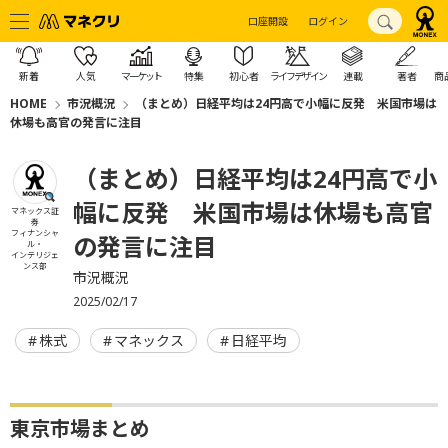
口座開設
ログイン
新着
人気
マーケット
特集
初心者
ライフデザイン
連載
著者
商
HOME
市況概況
（まとめ）日経平均は24円高で小幅に反発 米国市場は
休場も高官の発言に注目
（まとめ）日経平均は24円高で小
幅に反発 米国市場は休場も高官
マネックス証
券
フィナンシャ
の発言に注目
ル・
インテリジェ
ンス部
市況概況
2025/02/17
株式
マネックス
日経平均
東京市場まとめ