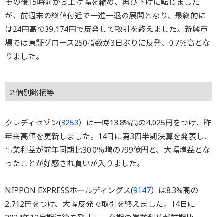
その後15時前から上げ幅を縮め、再び下げに転じました
が、前週末の終値付近で一進一退の展開となり、最終的に
は24円高の39,174円で反発して取引を終えました。新興市
場では東証グロース250指数が3日ぶりに反発、0.7％高とな
りました。
2.個別銘柄等
クレディセゾン(
8253
）は一時13.8%高の4,025円をつけ、昨
年来高値を更新しました。14日に第3四半期決算を発表し、
事業利益が前年同期比30.0％増の799億円と、大幅増益とな
ったことが好感され買いが入りました。
NIPPON EXPRESSホールディングス(
9147
）は8.3%高の
2,712円をつけ、大幅反発で取引を終えました。14日に