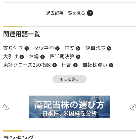
過去記事一覧を見る
関連用語一覧
寄り付き
ダウ平均
円安
決算発表
大引け
休場
四半期決算
東証グロース250指数
円高
自社株買い
増益
高値
嫌気
下方修正
金融政策
もっと見る
前場
当期純利益
反発
引け
米連邦準備制度理事会
上値
営業利益
FRB
終値
決算
後場
材料
新興市場
続落
調整
安値
ランキング