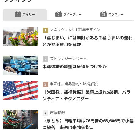
デイリー
ウイークリー
マンスリー
マネックス人生100年デザイン
「墓じまい」には期限がある？墓じまいの流れ
とかかる費用を解説
ストラテジーレポート
半導体株の調整は底値をつけたか
米国株、業界動向と銘柄解説
【米国株：銘柄発掘】業績上振れ5銘柄、パラ
ンティア・テクノロジー...
市況概況
（まとめ）日経平均は76円安の65,606円で小幅
に続落 来週は米物価指...