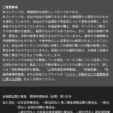
ご留意事項
本コンテンツは、情報提供を目的として行っております。
本コンテンツは、当社や当社が信頼できると考える情報源から提供されたもの
を提供していますが、当社はその正確性や完全性について意見を表明し、また
保証するものではございません。有価証券の購入、売却、デリバティブ取引、
その他の取引を推奨し、勧誘するものではありません。また、過去の実績や予
想・意見は、将来の結果を保証するものではございません。提供する情報等は
作成時現在のものであり、今後予告なしに変更または削除されることがござい
ます。当社は本コンテンツの内容に依拠してお客様が取った行動の結果に対し
責任を負うものではございません。投資にかかる最終決定は、お客様ご自身の
判断と責任でなさるようお願いいたします。
本コンテンツでは当社でお取扱している商品・サービス等について言及してい
る部分があります。商品ごとに手数料等およびリスクは異なりますので、詳し
くは「契約締結前交付書面」、「上場有価証券等書面」、「目論見書」、「目
論見書補完書面」または当社ウェブサイトの「
リスク・手数料などの重要事項
に関する説明
」をよくお読みください。
金融商品取引業者 関東財務局長（金商）第165号
日本証券業協会、一般社団法人 第二種金融商品取引業協会、一般社
団法人 金融先物取引業協会、
一般社団法人 日本暗号資産等取引業協会、一般社団法人 資産運用業