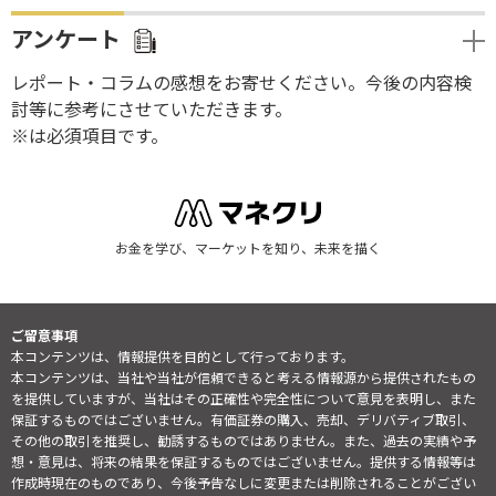
アンケート
レポート・コラムの感想をお寄せください。今後の内容検
討等に参考にさせていただきます。
※は必須項目です。
お金を学び、マーケットを知り、未来を描く
ご留意事項
本コンテンツは、情報提供を目的として行っております。
本コンテンツは、当社や当社が信頼できると考える情報源から提供されたもの
を提供していますが、当社はその正確性や完全性について意見を表明し、また
保証するものではございません。有価証券の購入、売却、デリバティブ取引、
その他の取引を推奨し、勧誘するものではありません。また、過去の実績や予
想・意見は、将来の結果を保証するものではございません。提供する情報等は
作成時現在のものであり、今後予告なしに変更または削除されることがござい