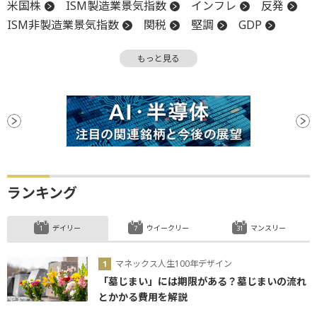
米国株
ISM製造業景気指数
インフレ
反発
ISM非製造業景気指数
関税
堅調
GDP
GDP成長率
底
利下げ
もっと見る
ランキング
デイリー
ウイークリー
マンスリー
マネックス人生100年デザイン
「墓じまい」には期限がある？墓じまいの流れ
とかかる費用を解説