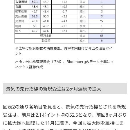
※太字は総合指数の構成要素。青字の網掛けは今回の注目ポイ
ント
出所：米供給管理協会（ISM）、Bloombergのデータを基にマ
ネックス証券作成
景気の先行指標の新規受注は2ヶ月連続で拡大
図表2の通り各項目を見ると、景気の先行指標とされる新規
受注は、前月比2.1ポイント増の52.5となり、前回8ヶ月ぶり
に拡大圏へ回復した11月に続き、今回も拡大圏を維持しま