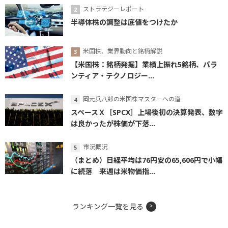
ストラテジーレポート
半導体株の調整は底値をつけたか
米国株、業界動向と銘柄解説
【米国株：銘柄発掘】業績上振れ5銘柄、パラ
ンティア・テクノロジー...
岡元兵八郎の米国株マスターへの道
スペースＸ［SPCX］上場後初の決算発表、数字
は良かったが株価が下落...
市況概況
（まとめ）日経平均は76円安の65,606円で小幅
に続落 来週は米物価指...
ランキング一覧を見る