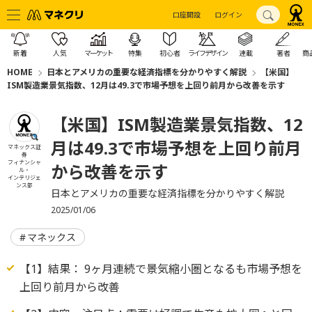
口座開設
ログイン
新着
人気
マーケット
特集
初心者
ライフデザイン
連載
著者
商
HOME
日本とアメリカの重要な経済指標を分かりやすく解説
【米国】
ISM製造業景気指数、12月は49.3で市場予想を上回り前月から改善を示す
【米国】ISM製造業景気指数、12
月は49.3で市場予想を上回り前月
マネックス証
券
フィナンシャ
から改善を示す
ル・
インテリジェ
ンス部
日本とアメリカの重要な経済指標を分かりやすく解説
2025/01/06
マネックス
【1】結果： 9ヶ月連続で景気縮小圏となるも市場予想を
上回り前月から改善