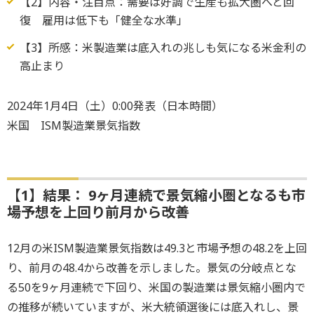
【2】内容・注目点：需要は好調で生産も拡大圏へと回
復 雇用は低下も「健全な水準」
【3】所感：米製造業は底入れの兆しも気になる米金利の
高止まり
2024年1月4日（土）0:00発表（日本時間）
米国 ISM製造業景気指数
【1】結果： 9ヶ月連続で景気縮小圏となるも市
場予想を上回り前月から改善
12月の米ISM製造業景気指数は49.3と市場予想の48.2を上回
り、前月の48.4から改善を示しました。景気の分岐点とな
る50を9ヶ月連続で下回り、米国の製造業は景気縮小圏内で
の推移が続いていますが、米大統領選後には底入れし、景