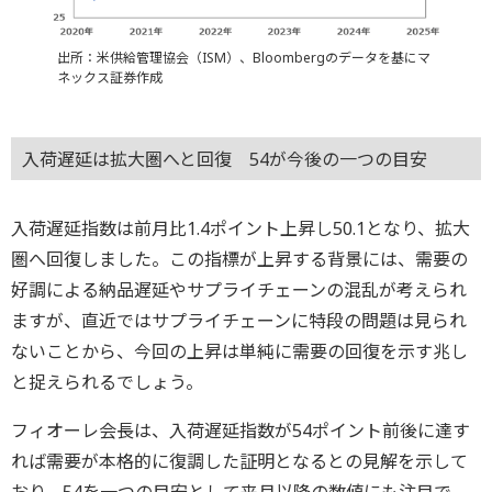
出所：米供給管理協会（ISM）、Bloombergのデータを基にマ
ネックス証券作成
入荷遅延は拡大圏へと回復 54が今後の一つの目安
入荷遅延指数は前月比1.4ポイント上昇し50.1となり、拡大
圏へ回復しました。この指標が上昇する背景には、需要の
好調による納品遅延やサプライチェーンの混乱が考えられ
ますが、直近ではサプライチェーンに特段の問題は見られ
ないことから、今回の上昇は単純に需要の回復を示す兆し
と捉えられるでしょう。
フィオーレ会長は、入荷遅延指数が54ポイント前後に達す
れば需要が本格的に復調した証明となるとの見解を示して
おり、54を一つの目安として来月以降の数値にも注目で