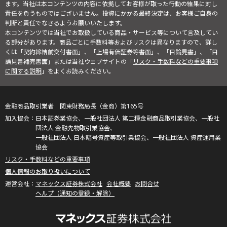
ます。当社は本コンテンツの内容に依拠してお客様が取った行動の結果に対し
責任を負うものではございません。投資にかかる最終決定は、お客様ご自身の
判断と責任でなさるようお願いいたします。
本コンテンツでは当社でお取扱している商品・サービス等について言及してい
る部分があります。商品ごとに手数料等およびリスクは異なりますので、詳し
くは「契約締結前交付書面」、「上場有価証券等書面」、「目論見書」、「目
論見書補完書面」または当社ウェブサイトの「
リスク・手数料などの重要事項
に関する説明
」をよくお読みください。
金融商品取引業者 関東財務局長（金商）第165号
日本証券業協会、一般社団法人 第二種金融商品取引業協会、一般社
団法人 金融先物取引業協会、
一般社団法人 日本暗号資産等取引業協会、一般社団法人 資産運用業
協会
リスク・手数料などの重要事項
個人情報のお取り扱いについて
マネックス証券株式会社
会社概要
お問合せ
ヘルプ（通知の登録・解除）