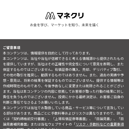
お金を学び、マーケットを知り、未来を描く
ご留意事項
本コンテンツは、情報提供を目的として行っております。
本コンテンツは、当社や当社が信頼できると考える情報源から提供されたもの
を提供していますが、当社はその正確性や完全性について意見を表明し、また
保証するものではございません。有価証券の購入、売却、デリバティブ取引、
その他の取引を推奨し、勧誘するものではありません。また、過去の実績や予
想・意見は、将来の結果を保証するものではございません。提供する情報等は
作成時現在のものであり、今後予告なしに変更または削除されることがござい
ます。当社は本コンテンツの内容に依拠してお客様が取った行動の結果に対し
責任を負うものではございません。投資にかかる最終決定は、お客様ご自身の
判断と責任でなさるようお願いいたします。
本コンテンツでは当社でお取扱している商品・サービス等について言及してい
る部分があります。商品ごとに手数料等およびリスクは異なりますので、詳し
くは「契約締結前交付書面」、「上場有価証券等書面」、「目論見書」、「目
論見書補完書面」または当社ウェブサイトの「
リスク・手数料などの重要事項