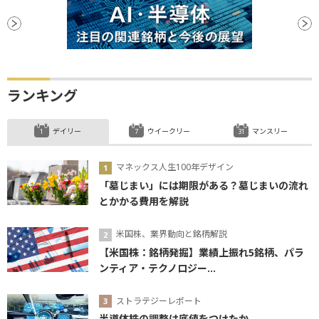
ランキング
デイリー
ウイークリー
マンスリー
マネックス人生100年デザイン
「墓じまい」には期限がある？墓じまいの流れ
とかかる費用を解説
米国株、業界動向と銘柄解説
【米国株：銘柄発掘】業績上振れ5銘柄、パラ
ンティア・テクノロジー...
ストラテジーレポート
半導体株の調整は底値をつけたか