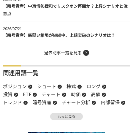
【暗号資産】中東情勢緩和でリスクオン再開か？上昇シナリオと注
意点
2026/07/21
【暗号資産】底堅い相場が継続中、上値突破のシナリオは？
過去記事一覧を見る
関連用語一覧
ポジション
ショート
株式
ロング
投資
ETF
チャート
時価
高値
トレンド
暗号資産
チャート分析
内部留保
イーサリアム
押し目買い
堅調
時価総額
もっと見る
上場
続伸
調整
デリバティブ
ナスダック100
ビットコイン