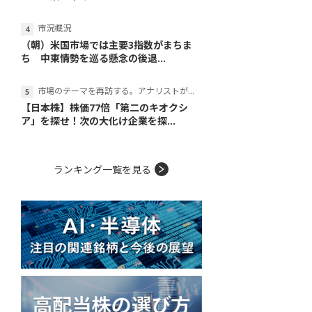
市況概況
（朝）米国市場では主要3指数がまちま
ち 中東情勢を巡る懸念の後退...
市場のテーマを再訪する。アナリストが読み解くテーマの本質
【日本株】株価77倍「第二のキオクシ
ア」を探せ！次の大化け企業を探...
ランキング一覧を見る