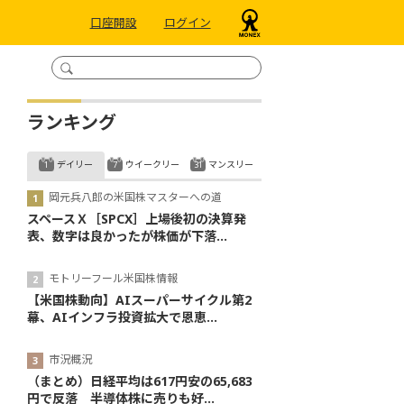
口座開設
ログイン
ランキング
デイリー
ウイークリー
マンスリー
岡元兵八郎の米国株マスターへの道
スペースＸ［SPCX］上場後初の決算発
表、数字は良かったが株価が下落...
モトリーフール米国株情報
【米国株動向】AIスーパーサイクル第2
幕、AIインフラ投資拡大で恩恵...
市況概況
（まとめ）日経平均は617円安の65,683
円で反落 半導体株に売りも好...