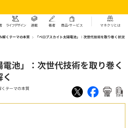
者
ライフデザイン
連載
著者
商
品・
サービス
マネクリとは
み解くテーマの本質
「ペロブスカイト太陽電池」：次世代技術を取り巻く状況
陽電池」：次世代技術を取り巻く
解く
解くテーマの本質
印刷
ｱﾝｹｰﾄ