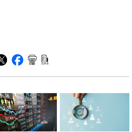
印刷
ｱﾝｹｰﾄ