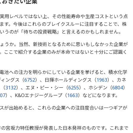
ておきたい企業
実用レベルではない上、その性能寿命や生産コストという点
ます。今後はこれらのブレイクスルーに注目することで、株
いうのが「待ちの投資戦略」と言えるのかもしれません。
ょうか。当然、新技術となるために思いもしなかった企業が
。ここで紹介する企業のみが本命ではないと十分にご認識く
電池への注力を明らかにしている企業を挙げると、積水化学
ディングス（
6752
）、日揮ホールディングス（
1963
）、カネ
ス（
3132
）、エヌ・ピー・シー（
6255
）、ホシデン（
6804
）
07
）、K&Oエナジーグループ（
1663
）などになります。
スが出始めると、これらの企業への注目度合いは一つギアが
大学の宮坂力特任教授が発表した日本発祥のものです。これまで