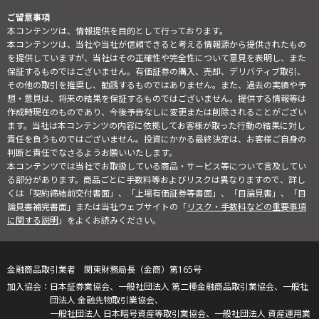
ご留意事項
本コンテンツは、情報提供を目的として行っております。
本コンテンツは、当社や当社が信頼できると考える情報源から提供されたもの
を提供していますが、当社はその正確性や完全性について意見を表明し、また
保証するものではございません。有価証券の購入、売却、デリバティブ取引、
その他の取引を推奨し、勧誘するものではありません。また、過去の実績や予
想・意見は、将来の結果を保証するものではございません。提供する情報等は
作成時現在のものであり、今後予告なしに変更または削除されることがござい
ます。当社は本コンテンツの内容に依拠してお客様が取った行動の結果に対し
責任を負うものではございません。投資にかかる最終決定は、お客様ご自身の
判断と責任でなさるようお願いいたします。
本コンテンツでは当社でお取扱している商品・サービス等について言及してい
る部分があります。商品ごとに手数料等およびリスクは異なりますので、詳し
くは「契約締結前交付書面」、「上場有価証券等書面」、「目論見書」、「目
論見書補完書面」または当社ウェブサイトの「
リスク・手数料などの重要事項
に関する説明
」をよくお読みください。
金融商品取引業者 関東財務局長（金商）第165号
日本証券業協会、一般社団法人 第二種金融商品取引業協会、一般社
団法人 金融先物取引業協会、
一般社団法人 日本暗号資産等取引業協会、一般社団法人 資産運用業