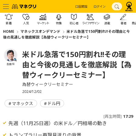
口座開設
ログイン
新着
人気
マーケット
特集
初心者
ライフデザイン
連載
著者
商
HOME
マネックスオンデマンド
米ドル急落で150円割れ!!その理由と今
後の見通しを徹底解説【為替ウィークリーセミナー】
米ドル急落で150円割れ!!その理
由と今後の見通しを徹底解説【為
吉田 恒
替ウィークリーセミナー】
為替ウィークリーセミナー
2024/12/02
マネックス
ドル円
[再生時間]
17:29
先週（11月25日週）の米ドル／円相場の動き
トランプラリー再現見送りの背景