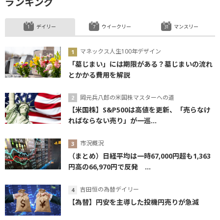
ランキング
デイリー
ウイークリー
マンスリー
マネックス人生100年デザイン
「墓じまい」には期限がある？墓じまいの流れ
とかかる費用を解説
岡元兵八郎の米国株マスターへの道
【米国株】S&P500は高値を更新、「売らなけ
ればならない売り」が一巡...
市況概況
（まとめ）日経平均は一時67,000円超も1,363
円高の66,970円で反発 ...
吉田恒の為替デイリー
【為替】円安を主導した投機円売りが急減