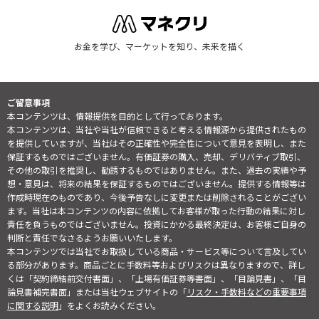
お金を学び、マーケットを知り、未来を描く
ご留意事項
本コンテンツは、情報提供を目的として行っております。
本コンテンツは、当社や当社が信頼できると考える情報源から提供されたもの
を提供していますが、当社はその正確性や完全性について意見を表明し、また
保証するものではございません。有価証券の購入、売却、デリバティブ取引、
その他の取引を推奨し、勧誘するものではありません。また、過去の実績や予
想・意見は、将来の結果を保証するものではございません。提供する情報等は
作成時現在のものであり、今後予告なしに変更または削除されることがござい
ます。当社は本コンテンツの内容に依拠してお客様が取った行動の結果に対し
責任を負うものではございません。投資にかかる最終決定は、お客様ご自身の
判断と責任でなさるようお願いいたします。
本コンテンツでは当社でお取扱している商品・サービス等について言及してい
る部分があります。商品ごとに手数料等およびリスクは異なりますので、詳し
くは「契約締結前交付書面」、「上場有価証券等書面」、「目論見書」、「目
論見書補完書面」または当社ウェブサイトの「
リスク・手数料などの重要事項
に関する説明
」をよくお読みください。