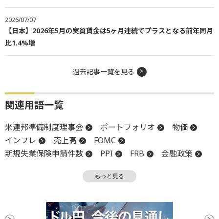
2026/07/07
【日本】2026年5月の実質賃金は5ヶ月連続でプラスとなる前年同月
比1.4%増
過去記事一覧を見る
関連用語一覧
米連邦準備制度理事会
ポートフォリオ
物価
インフレ
売上高
FOMC
新規失業保険申請件数
PPI
FRB
金融政策
個人消費
個人消費支出
材料
もっと見る
消費者物価指数
CPI
利下げ