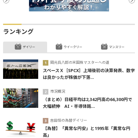
ランキング
デイリー
ウイークリー
マンスリー
岡元兵八郎の米国株マスターへの道
スペースＸ［SPCX］上場後初の決算発表、数字
は良かったが株価が下落...
市況概況
（まとめ）日経平均は2,342円高の66,300円で
大幅続伸 AI・半導体銘...
吉田恒の為替デイリー
【為替】「異常な円安」と1995年「異常な円
高」