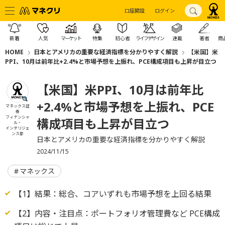
口座開設
ログイン
新着
人気
マーケット
特集
初心者
ライフデザイン
連載
著者
商
HOME
日本とアメリカの重要な経済指標を分かりやすく解説
【米国】米
PPI、10月は前年比+2.4%と市場予想を上振れ、PCE構成項目も上昇が目立つ
【米国】米PPI、10月は前年比
+2.4%と市場予想を上振れ、PCE
マネックス証
券
フィナンシャ
構成項目も上昇が目立つ
ル・
インテリジェ
ンス部
日本とアメリカの重要な経済指標を分かりやすく解説
2024/11/15
マネックス
【1】結果：総合、コアいずれも市場予想を上回る結果
【2】内容・注目点：ポートフォリオ管理費など PCE構成