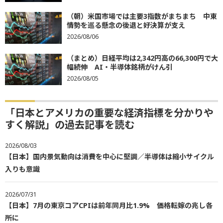
（朝）米国市場では主要3指数がまちまち 中東
情勢を巡る懸念の後退と好決算が支え
2026/08/06
（まとめ）日経平均は2,342円高の66,300円で大
幅続伸 AI・半導体銘柄がけん引
2026/08/05
「日本とアメリカの重要な経済指標を分かりや
すく解説」の過去記事を読む
2026/08/03
【日本】国内景気動向は消費を中心に堅調／半導体は縮小サイクル
入りも意識
2026/07/31
【日本】7月の東京コアCPIは前年同月比1.9% 価格転嫁の兆し各
所に