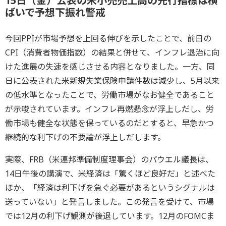
15日（金）公表の米小売売上高の先行指標は横
ばいで予想下振れ警戒
今回PPIが市場予想を上回る伸びを示したことで、前日の
CPI（消費者物価指数）の結果と併せて、インフレ退治に向
けた進展の失速を感じさせる内容となりました。一方、同
日に公表された米新規失業保険申請件数は減少し、5月以来
の低水準となったことで、労働市場がなお健全であること
が示唆されています。インフレ再燃懸念が浮上しだし、労
働市場も健全な状態を保っているのだとすると、早急かつ
継続的な利下げの不要論が浮上しだします。
実際、FRB（米連邦準備制度理事会）のパウエル議長は、
14日午後の講演で、米経済は「驚くほど良好だ」と述べた
ほか、「経済は利下げを急ぐ必要があるというシグナルは
送っていない」と発言しました。この発言を受けて、市場
では12月の利下げ観測が後退しています。12月のFOMCま