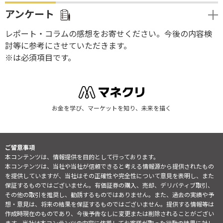
アンケート
レポート・コラムの感想をお寄せください。今後の内容検
討等に参考にさせていただきます。
※は必須項目です。
お金を学び、マーケットを知り、未来を描く
ご留意事項
本コンテンツは、情報提供を目的として行っております。
本コンテンツは、当社や当社が信頼できると考える情報源から提供されたもの
を提供していますが、当社はその正確性や完全性について意見を表明し、また
保証するものではございません。有価証券の購入、売却、デリバティブ取引、
その他の取引を推奨し、勧誘するものではありません。また、過去の実績や予
想・意見は、将来の結果を保証するものではございません。提供する情報等は
作成時現在のものであり、今後予告なしに変更または削除されることがござい