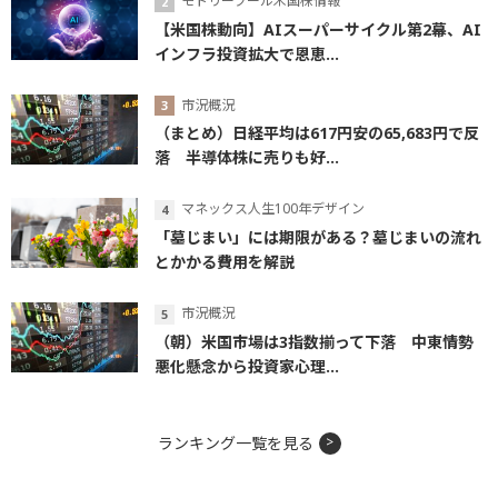
モトリーフール米国株情報
【米国株動向】AIスーパーサイクル第2幕、AI
インフラ投資拡大で恩恵...
市況概況
（まとめ）日経平均は617円安の65,683円で反
落 半導体株に売りも好...
マネックス人生100年デザイン
「墓じまい」には期限がある？墓じまいの流れ
とかかる費用を解説
市況概況
（朝）米国市場は3指数揃って下落 中東情勢
悪化懸念から投資家心理...
ランキング一覧を見る