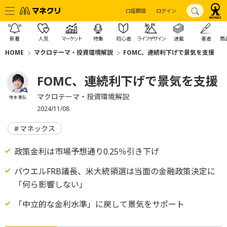
口座開設
ログイン
新着
人気
マーケット
特集
初心者
ライフデザイン
連載
著者
商
HOME
マクロテーマ・投資環境解説
FOMC、連続利下げで景気を支援
FOMC、連続利下げで景気を支援
マクロテーマ・投資環境解説
塚本 憲弘
2024/11/08
マネックス
政策金利は市場予想通り0.25％引き下げ
パウエルFRB議長、米大統領選は当面の金融政策決定に
「何ら影響しない」
「中立的な金利水準」に戻して景気をサポート