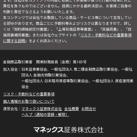
ます。当社は本コンテンツの内容に依拠してお客様が取った行動の結果に対し
責任を負うものではございません。投資にかかる最終決定は、お客様ご自身の
判断と責任でなさるようお願いいたします。
本コンテンツでは当社でお取扱している商品・サービス等について言及してい
る部分があります。商品ごとに手数料等およびリスクは異なりますので、詳し
くは「契約締結前交付書面」、「上場有価証券等書面」、「目論見書」、「目
論見書補完書面」または当社ウェブサイトの「
リスク・手数料などの重要事項
に関する説明
」をよくお読みください。
金融商品取引業者 関東財務局長（金商）第165号
日本証券業協会、一般社団法人 第二種金融商品取引業協会、一般社
団法人 金融先物取引業協会、
一般社団法人 日本暗号資産等取引業協会、一般社団法人 資産運用業
協会
リスク・手数料などの重要事項
個人情報のお取り扱いについて
マネックス証券株式会社
会社概要
お問合せ
ヘルプ（通知の登録・解除）