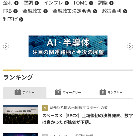
金利
堅調
インフレ
FOMC
調整
FRB
金融政策
金融政策決定会合
政策金利
利下げ
ランキング
デイリー
ウイークリー
マンスリー
岡元兵八郎の米国株マスターへの道
スペースＸ［SPCX］上場後初の決算発表、数字
は良かったが株価が下落...