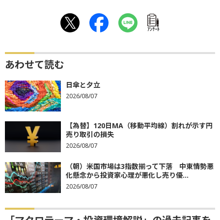
ｱﾝｹｰﾄ
あわせて読む
日傘と夕立
2026/08/07
【為替】120日MA（移動平均線）割れが示す円
売り取引の損失
2026/08/07
（朝）米国市場は3指数揃って下落 中東情勢悪
化懸念から投資家心理が悪化し売り優...
2026/08/07