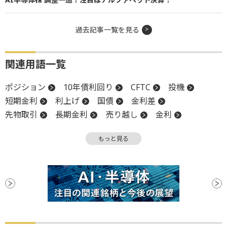
過去記事一覧を見る
関連用語一覧
ポジション
10年債利回り
CFTC
投機
短期金利
利上げ
国債
金利差
先物取引
長期金利
売り越し
金利
利回り
インフレ
FOMC
買い越し
もっと見る
安全資産
債券
日銀
利下げ