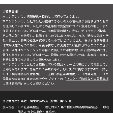
ご留意事項
本コンテンツは、情報提供を目的として行っております。
本コンテンツは、当社や当社が信頼できると考える情報源から提供されたもの
を提供していますが、当社はその正確性や完全性について意見を表明し、また
保証するものではございません。有価証券の購入、売却、デリバティブ取引、
その他の取引を推奨し、勧誘するものではありません。また、過去の実績や予
想・意見は、将来の結果を保証するものではございません。提供する情報等は
作成時現在のものであり、今後予告なしに変更または削除されることがござい
ます。当社は本コンテンツの内容に依拠してお客様が取った行動の結果に対し
責任を負うものではございません。投資にかかる最終決定は、お客様ご自身の
判断と責任でなさるようお願いいたします。
本コンテンツでは当社でお取扱している商品・サービス等について言及してい
る部分があります。商品ごとに手数料等およびリスクは異なりますので、詳し
くは「契約締結前交付書面」、「上場有価証券等書面」、「目論見書」、「目
論見書補完書面」または当社ウェブサイトの「
リスク・手数料などの重要事項
に関する説明
」をよくお読みください。
金融商品取引業者 関東財務局長（金商）第165号
日本証券業協会、一般社団法人 第二種金融商品取引業協会、一般社
団法人 金融先物取引業協会、