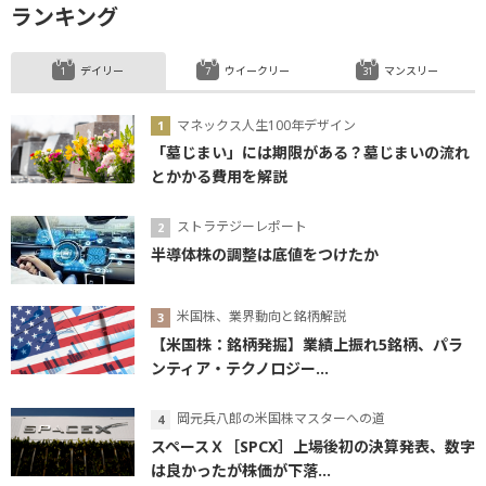
ランキング
デイリー
ウイークリー
マンスリー
マネックス人生100年デザイン
「墓じまい」には期限がある？墓じまいの流れ
とかかる費用を解説
ストラテジーレポート
半導体株の調整は底値をつけたか
米国株、業界動向と銘柄解説
【米国株：銘柄発掘】業績上振れ5銘柄、パラ
ンティア・テクノロジー...
岡元兵八郎の米国株マスターへの道
スペースＸ［SPCX］上場後初の決算発表、数字
は良かったが株価が下落...