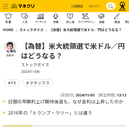
口座開設
ログイン
新着
人気
マーケット
特集
初心者
ライフデザイン
連載
著者
商
HOME
ストックボイス
【為替】米大統領選で米ドル／円はどうなる？
【為替】米大統領選で米ドル／円
はどうなる？
吉田 恒
ストックボイス
2024/11/06
FX
マネックス
[収録日]
2024/11/05
[再生時間]
13:12
日銀の早期利上げ期待後退も、なぜ金利は上昇したのか
2016年の「トランプ・ラリー」とは違う