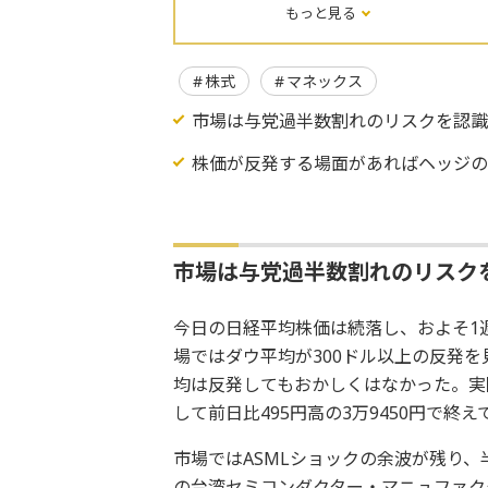
もっと見る
株式
マネックス
市場は与党過半数割れのリスクを認
株価が反発する場面があればヘッジ
市場は与党過半数割れのリスク
今日の日経平均株価は続落し、およそ1週
場ではダウ平均が300ドル以上の反発
均は反発してもおかしくはなかった。実
して前日比495円高の3万9450円で終
市場ではASMLショックの余波が残り
の台湾セミコンダクター・マニュファク