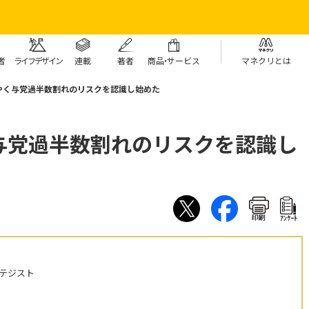
者
ライフデザイン
連載
著者
商
品・
サービス
マネクリとは
やく与党過半数割れのリスクを認識し始めた
与党過半数割れのリスクを認識し
印刷
ｱﾝｹｰﾄ
テジスト