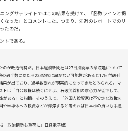
ーニングサテライトではこの結果を受けて、「勝敗ラインと掲
くなった」とコメントした。つまり、先週のレポートでのリ
ったのだ。
ントである。
たのが政治情勢だ。日本経済新聞社は27日投開票の衆院選について
院の過半数にあたる233議席に届かない可能性があると17日付朝刊
結果が出ており、過半数割れが現実的になってきたとみられる。マ
ストは「自公政権は続くにせよ、石破茂首相の求心力が低下して、
性がある」と指摘。そのうえで、「外国人投資家は不安定な政権を
国や半導体への投資などが停滞すると考えれば日本株の買いも手控
に警戒 政治情勢も重荷に」日経電子版）