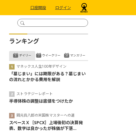
口座開設
ログイン
ランキング
デイリー
ウイークリー
マンスリー
マネックス人生100年デザイン
「墓じまい」には期限がある？墓じまい
の流れとかかる費用を解説
ストラテジーレポート
半導体株の調整は底値をつけたか
岡元兵八郎の米国株マスターへの道
スペースＸ［SPCX］上場後初の決算発
表、数字は良かったが株価が下落...