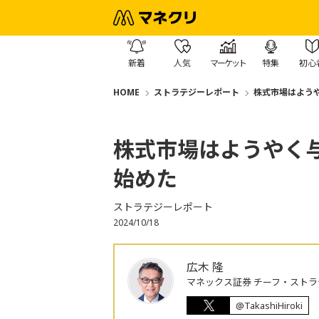
新着
人気
マーケット
特集
初心
HOME
ストラテジーレポート
株式市場はよう
株式市場はようやく
始めた
ストラテジーレポート
2024/10/18
広木 隆
マネックス証券 チーフ・ストラ
@TakashiHiroki