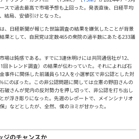
ースで過去最高で市場予想も上回った。発表直後、日経平均
、結局、安値引けとなった。
は、日経新聞が報じた世論調査の結果を嫌気したことが背景
果として、自民党は定数465の衆院の過半数にあたる233議
市場は鈍感である。すでに3連休明けには共同通信社が12、
第1回トレンド調査）の結果が伝わっていた。それによれば石
金事件に関係した前議員ら12人を小選挙区で非公認とした対
.6％にのぼった。この非公認問題に関しては立憲の野田さんの
石破さんが党内の反対勢力を押し切って、非公認を打ち出し
とが浮き彫りになった。先週のレポートで、メインシナリオ
保」などとしたが、全然、僕のヨミが甘かった。
ッジのチャンスか