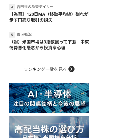
吉田恒の為替デイリー
【為替】120日MA（移動平均線）割れが
示す円売り取引の損失
市況概況
（朝）米国市場は3指数揃って下落 中東
情勢悪化懸念から投資家心理...
ランキング一覧を見る