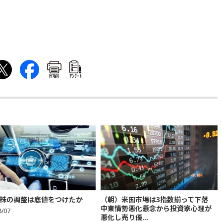
印刷
ｱﾝｹｰﾄ
株の調整は底値をつけたか
（朝）米国市場は3指数揃って下落
中東情勢悪化懸念から投資家心理が
8/07
悪化し売り優...