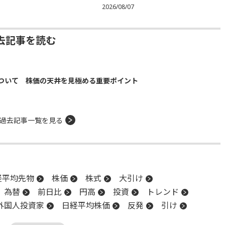
2026/08/07
去記事を読む
ついて 株価の天井を見極める重要ポイント
過去記事一覧を見る
経平均先物
株価
株式
大引け
為替
前日比
円高
投資
トレンド
外国人投資家
日経平均株価
反発
引け
安値