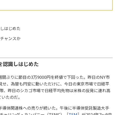
識しはじめた
のチャンスか
を認識しはじめた
間ぶりに節目の3万9000円を終値で下回った。昨日のNY市
を見せ、為替も円安に動いただけに、今日の東京市場で日経平
際、昨日のシカゴ市場で日経平均先物は米株の反発に連れ高
えていたのだ。
、半導体関連株への売りが続いた。午後に半導体受託製造大手
チャリング・カンパニー（TSMC）［
TSM
］が2024年7～9月