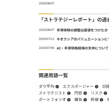
2026/08/07
「ストラテジーレポート」の過
2026/08/07
半導体株の調整は底値をつけたか
2026/07/22
キオクシアのバリュエーションに
2026/07/06
AI・半導体株相場の天井について
関連用語一覧
ダウ平均
エクスポージャー
日
ストラテジスト
円安
リスク
ポートフォリオ
嫌気
終値
決算
資産運用
続落
手控え