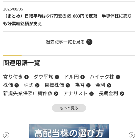
2026/08/06
（まとめ）日経平均は617円安の65,683円で反落 半導体株に売り
も好業績銘柄が支え
過去記事一覧を見る
関連用語一覧
寄り付き
ダウ平均
ドル円
ハイテク株
株価
株式
目標株価
為替
金利
新規失業保険申請件数
アナリスト
長期金利
投資
軟調
米連邦準備制度理事会
もっと見る
利益確定売り
格付
四半期決算
物価
米国株
インフレ
S&P500
減益
デルタ
NASDAQ
反落
引け
FRB
株価指数
決算
債務格付け
消費者物価指数
CPI