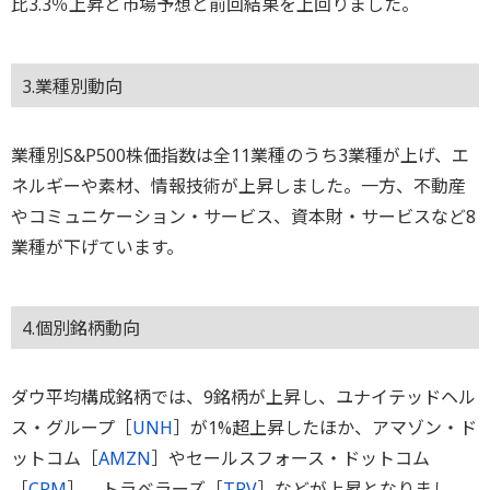
比3.3％上昇と市場予想と前回結果を上回りました。
3.業種別動向
業種別S&P500株価指数は全11業種のうち3業種が上げ、エ
ネルギーや素材、情報技術が上昇しました。一方、不動産
やコミュニケーション・サービス、資本財・サービスなど8
業種が下げています。
4.個別銘柄動向
ダウ平均構成銘柄では、9銘柄が上昇し、ユナイテッドヘル
ス・グループ［
UNH
］が1%超上昇したほか、アマゾン・ド
ットコム［
AMZN
］やセールスフォース・ドットコム
［
CRM
］、トラベラーズ［
TRV
］などが上昇となりまし