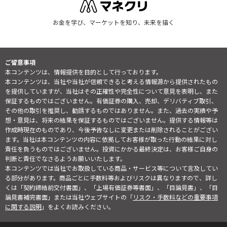
お金を学び、マーケットを知り、未来を描く
ご留意事項
本コンテンツは、情報提供を目的として行っております。
本コンテンツは、当社や当社が信頼できると考える情報源から提供されたもの
を提供していますが、当社はその正確性や完全性について意見を表明し、また
保証するものではございません。有価証券の購入、売却、デリバティブ取引、
その他の取引を推奨し、勧誘するものではありません。また、過去の実績や予
想・意見は、将来の結果を保証するものではございません。提供する情報等は
作成時現在のものであり、今後予告なしに変更または削除されることがござい
ます。当社は本コンテンツの内容に依拠してお客様が取った行動の結果に対し
責任を負うものではございません。投資にかかる最終決定は、お客様ご自身の
判断と責任でなさるようお願いいたします。
本コンテンツでは当社でお取扱している商品・サービス等について言及してい
る部分があります。商品ごとに手数料等およびリスクは異なりますので、詳し
くは「契約締結前交付書面」、「上場有価証券等書面」、「目論見書」、「目
論見書補完書面」または当社ウェブサイトの「
リスク・手数料などの重要事項
に関する説明
」をよくお読みください。