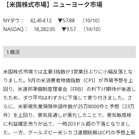
【米国株式市場】ニューヨーク市場
NYダウ： 42,454.12 ▼57.88 （10/10）
NASDAQ： 18,282.05 ▼9.57 （10/10）
1.概況
米国株式市場では主要3指数が3営業日ぶりに小幅反落とな
りました。9月の米消費者物価指数（CPI）が市場予想を上
回り、米連邦準備制度理事会（FRB）の利下げ期待が後退し
たため、ダウ平均はわずかに下落して寄り付きました。さ
らに、米新規失業保険申請件数が25万8000件と予想（23万
件）を上回り、景気見通しが悪化したことで、景気敏感株
に利益確定売りが出て、一時203ドル超の下落となりまし
た。一方、グールズビー米シカゴ連銀総裁はCPIの予想上振