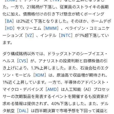
た。一方で、21銘柄が下落し、従業員のストライキの長期
化に加え、債務格付けの引き下げ懸念が続くボーイング
［
BA
］は2%近く下落となりました。そのほか、ホームデポ
［
HD
］やスリーエム［
MMM
］、ベライゾン・コミュニケ
ーションズ［
VZ
］、インテル［
INTC
］が1%超下落してい
ます。
ダウ構成銘柄以外では、ドラッグストアのシーブイエス・
ヘルス［
CVS
］が、アナリストの投資判断と目標株価の引
き上げにより、1.3%上昇しました。また、石油会社のエク
ソン・モービル［
XOM
］は、原油高で収益増が期待され、
1%近く上昇しています。一方で、半導体のアドバンスト・
マイクロ・デバイシズ［
AMD
］は人工知能（AI）プロセッ
サーの次期製品を発表するイベントを開催するも投資家が
求める情報は提供されず、4.0%下落しました。また、デル
タ航空［
DAL
］は四半期決算で市場予想を下回って減益と