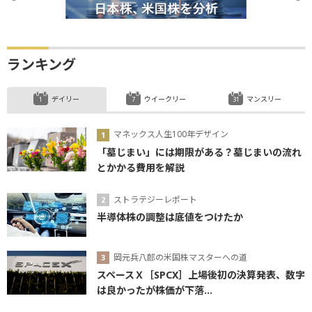
利下げ
ランキング
デイリー
ウイークリー
マンスリー
マネックス人生100年デザイン
「墓じまい」には期限がある？墓じまいの流れ
とかかる費用を解説
ストラテジーレポート
半導体株の調整は底値をつけたか
岡元兵八郎の米国株マスターへの道
スペースＸ［SPCX］上場後初の決算発表、数字
は良かったが株価が下落...