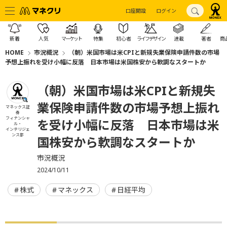
口座開設
ログイン
新着
人気
マーケット
特集
初心者
ライフデザイン
連載
著者
商
HOME
市況概況
（朝）米国市場は米CPIと新規失業保険申請件数の市場
予想上振れを受け小幅に反落 日本市場は米国株安から軟調なスタートか
（朝）米国市場は米CPIと新規失
業保険申請件数の市場予想上振れ
マネックス証
券
フィナンシャ
を受け小幅に反落 日本市場は米
ル・
インテリジェ
ンス部
国株安から軟調なスタートか
市況概況
2024/10/11
株式
マネックス
日経平均