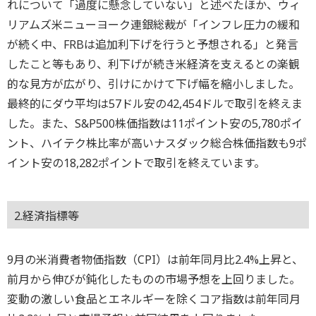
れについて「過度に懸念していない」と述べたほか、ウィ
リアムズ米ニューヨーク連銀総裁が「インフレ圧力の緩和
が続く中、FRBは追加利下げを行うと予想される」と発言
したこと等もあり、利下げが続き米経済を支えるとの楽観
的な見方が広がり、引けにかけて下げ幅を縮小しました。
最終的にダウ平均は57ドル安の42,454ドルで取引を終えま
した。また、S&P500株価指数は11ポイント安の5,780ポイ
ント、ハイテク株比率が高いナスダック総合株価指数も9ポ
イント安の18,282ポイントで取引を終えています。
2.経済指標等
9月の米消費者物価指数（CPI）は前年同月比2.4%上昇と、
前月から伸びが鈍化したものの市場予想を上回りました。
変動の激しい食品とエネルギーを除くコア指数は前年同月